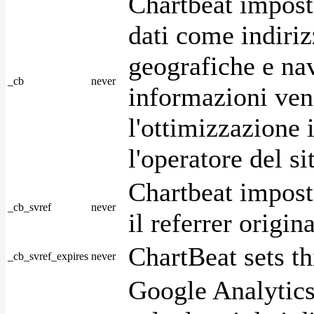
Chartbeat impost
dati come indirizz
geografiche e na
_cb
never
informazioni ven
l'ottimizzazione i
l'operatore del s
Chartbeat impost
_cb_svref
never
il referrer origin
ChartBeat sets th
_cb_svref_expires
never
Google Analytics