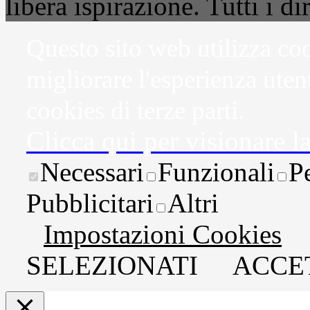
libera ispirazione. Tutti i dir
Questo sito web utilizza coo
migliorare l'esperienza uten
cookies di terze parti.
Clicca qui per visionare l
Necessari
Funzionali
P
Pubblicitari
Altri
Impostazioni Cookies
SELEZIONATI
ACCET