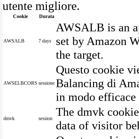
utente migliore.
Cookie
Durata
AWSALB is an app
set by Amazon We
AWSALB
7 days
the target.
Questo cookie vie
Balancing di Ama
AWSELBCORS
sessione
in modo efficace i
The dmvk cookie 
dmvk
session
data of visitor b