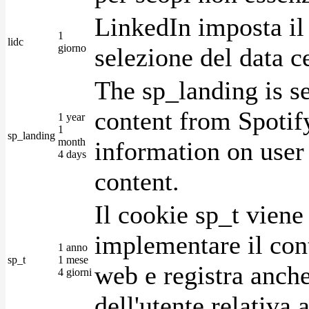
LinkedIn imposta il 
1
lidc
giorno
selezione del data c
The sp_landing is s
content from Spotify
1 year
1
sp_landing
month
information on user 
4 days
content.
Il cookie sp_t viene
implementare il cont
1 anno
sp_t
1 mese
web e registra anche
4 giorni
dell'utente relativa 