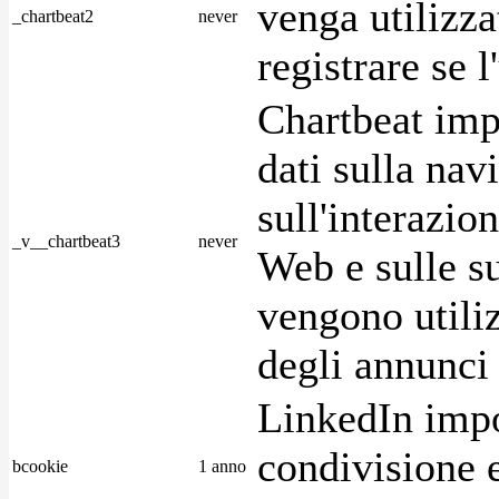
venga utilizza
_chartbeat2
never
registrare se l
Chartbeat imp
dati sulla nav
sull'interazio
_v__chartbeat3
never
Web e sulle su
vengono utiliz
degli annunci p
LinkedIn impo
condivisione e
bcookie
1 anno