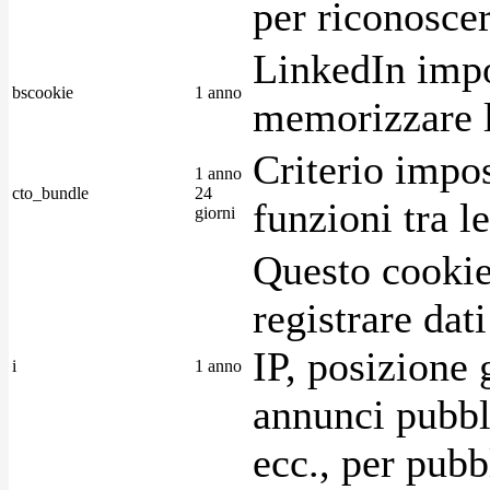
per riconoscer
LinkedIn impo
bscookie
1 anno
memorizzare l
Criterio impos
1 anno
cto_bundle
24
funzioni tra l
giorni
Questo cookie
registrare dat
IP, posizione 
i
1 anno
annunci pubblic
ecc., per pubb