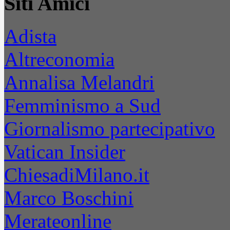
Siti Amici
Adista
Altreconomia
Annalisa Melandri
Femminismo a Sud
Giornalismo partecipativo
Vatican Insider
ChiesadiMilano.it
Marco Boschini
Merateonline