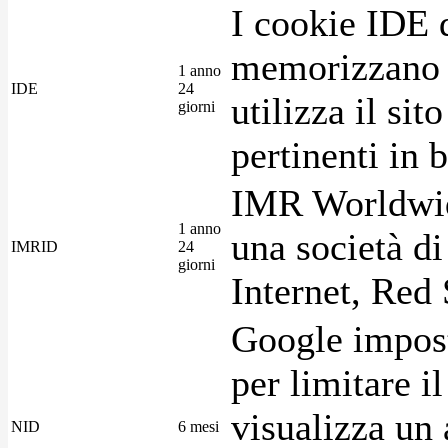
I cookie IDE 
memorizzano i
1 anno
IDE
24
utilizza il si
giorni
pertinenti in b
IMR Worldwid
1 anno
una società di
IMRID
24
giorni
Internet, Red 
Google imposta
per limitare i
visualizza un 
NID
6 mesi