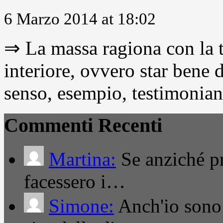
6 Marzo 2014 at 18:02
⇒ La massa ragiona con la t
interiore, ovvero star bene
senso, esempio, testimonianza
Commenti Recenti
Martina:
Se anziché pro
facessero i…
Simone:
Anch'io sono 