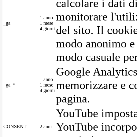
calcolare i dati d
monitorare l'utili
1 anno
_ga
1 mese
del sito. Il cook
4 giorni
modo anonimo e 
modo casuale per 
Google Analytics
1 anno
memorizzare e con
_ga_*
1 mese
4 giorni
pagina.
YouTube imposta 
YouTube incorpora
CONSENT
2 anni