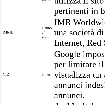
utilizza il si
pertinenti in b
IMR Worldwid
1 anno
una società di
IMRID
24
giorni
Internet, Red 
Google imposta
per limitare i
visualizza un 
NID
6 mesi
annunci indesi
annunci.