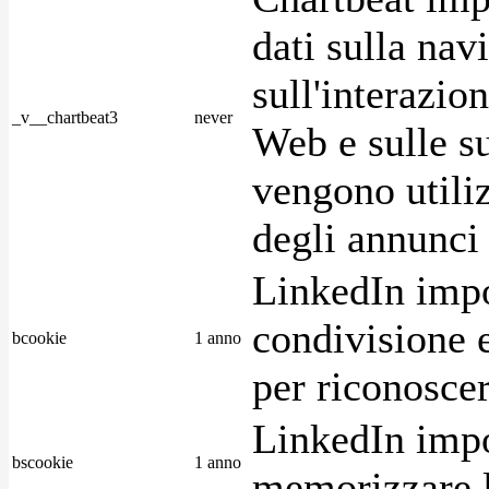
dati sulla nav
sull'interazio
_v__chartbeat3
never
Web e sulle su
vengono utiliz
degli annunci p
LinkedIn impo
condivisione e
bcookie
1 anno
per riconoscer
LinkedIn impo
bscookie
1 anno
memorizzare l