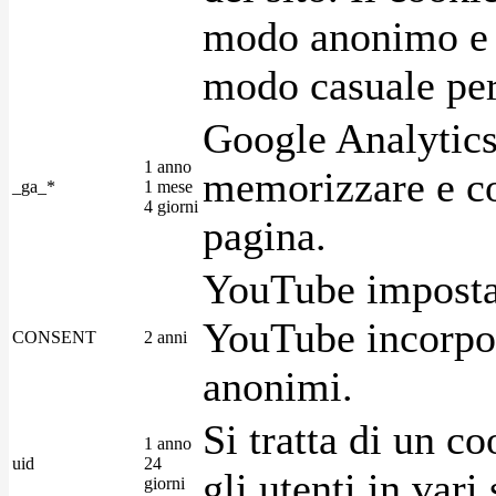
modo anonimo e 
modo casuale per 
Google Analytics
1 anno
memorizzare e con
_ga_*
1 mese
4 giorni
pagina.
YouTube imposta 
YouTube incorpora
CONSENT
2 anni
anonimi.
Si tratta di un c
1 anno
uid
24
gli utenti in var
giorni