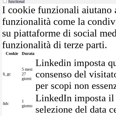
functional
I cookie funzionali aiutano 
funzionalità come la condiv
su piattaforme di social medi
funzionalità di terze parti.
Cookie
Durata
Linkedin imposta qu
5 mesi
consenso del visitat
li_gc
27
giorni
per scopi non essenz
LinkedIn imposta il 
1
lidc
giorno
selezione del data c