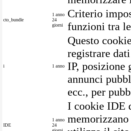
Criterio impos
1 anno
cto_bundle
24
funzioni tra l
giorni
Questo cookie
registrare dat
IP, posizione 
i
1 anno
annunci pubblic
ecc., per pubb
I cookie IDE 
memorizzano i
1 anno
IDE
24
giorni