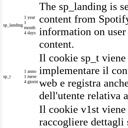
The sp_landing is s
content from Spotify
1 year
1
sp_landing
month
information on user 
4 days
content.
Il cookie sp_t viene
implementare il cont
1 anno
sp_t
1 mese
web e registra anche
4 giorni
dell'utente relativa 
Il cookie v1st vien
raccogliere dettagli 