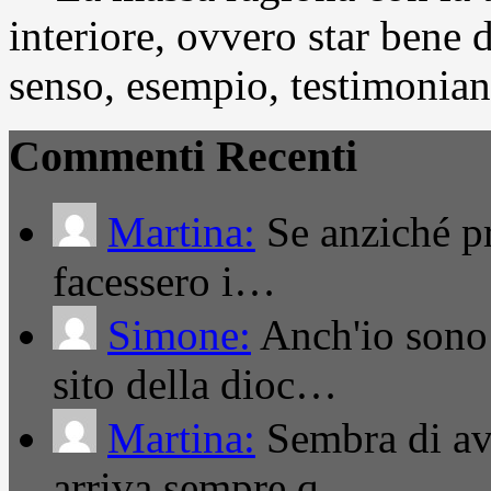
interiore, ovvero star bene
senso, esempio, testimonianza
Commenti Recenti
Martina:
Se anziché pro
facessero i…
Simone:
Anch'io sono 
sito della dioc…
Martina:
Sembra di ave
arriva sempre q…