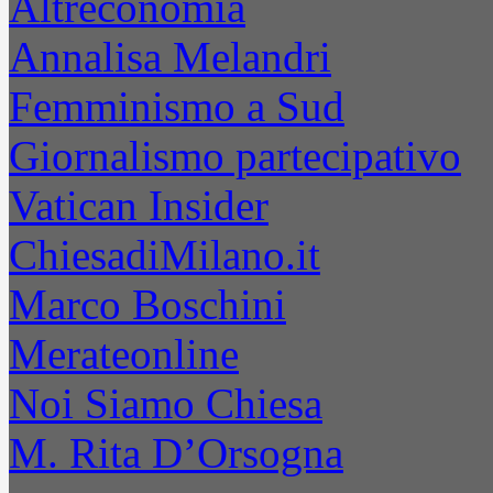
Altreconomia
Annalisa Melandri
Femminismo a Sud
Giornalismo partecipativo
Vatican Insider
ChiesadiMilano.it
Marco Boschini
Merateonline
Noi Siamo Chiesa
M. Rita D’Orsogna