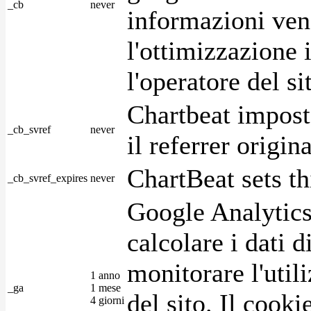
_cb
never
informazioni ven
l'ottimizzazione i
l'operatore del s
Chartbeat impost
_cb_svref
never
il referrer origin
ChartBeat sets th
_cb_svref_expires
never
Google Analytics
calcolare i dati d
monitorare l'utili
1 anno
_ga
1 mese
del sito. Il cook
4 giorni