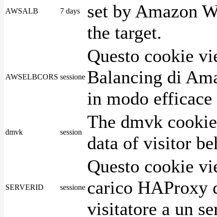
set by Amazon We
AWSALB
7 days
the target.
Questo cookie vie
Balancing di Ama
AWSELBCORS
sessione
in modo efficace i
The dmvk cookie 
dmvk
session
data of visitor b
Questo cookie vie
carico HAProxy di
SERVERID
sessione
visitatore a un se