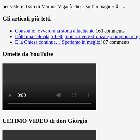
per vedere il sito di Martina Viganò clicca sull’immagine ⇓ ...
Gli articoli più letti
Consonno, ovvero una storia allucinante
160 comments
Dàtti una calmata, rifletti, non scrivere stronzate, e implora in 
E la Chiesa continua… Speriamo in meglio!
87 comments
Omelie da YouTube
ULTIMO VIDEO di don Giorgio