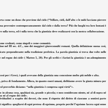
ta come un dono che proviene dal cielo (“Stillate, cieli, dall’alto e le nubi facciano piovere
ossa provenire contemporaneamente dal cielo e dalla terra? Più che luoghi tra loro lontani è
ulla terra, ed è sulla terra che la giustizia deve realizzarsi con la nostra collaborazione.
e come credenti, come singoli e come comunità.
sse nel III sec. d.C., uno dei maggiori giureconsulti romani. Quella definizione suona così,
ficato preponderante nella tradizione profetica. La parola giustizia si trova due volte nelle
nel regno dei cieli» ( Matteo 5, 20). Per gli scribi e i farisei la giustizia è un adempimento
così per i Greci, i quali avevano della giustizia una concezione molto più nobile e alta.
ne, priva di fondamento. Allora, in quanto esseri umani, dobbiamo avere la giusta misura per
e col proverbio diciamo: “nella giustizia è compresa ogni virtù”».
 in alcuna cosa, qualsiasi sia, grande o piccola; e non considerano niente, né al di sopra né
sa né al regno dei cieli».
idualisti a scapito dei doveri, che sono il rispetto del diritto di ciascuno a sentirsi parte
i significa spogliarsi di ogni pretesa di egoismo, proprio perché l’egoismo lacera ogni senso