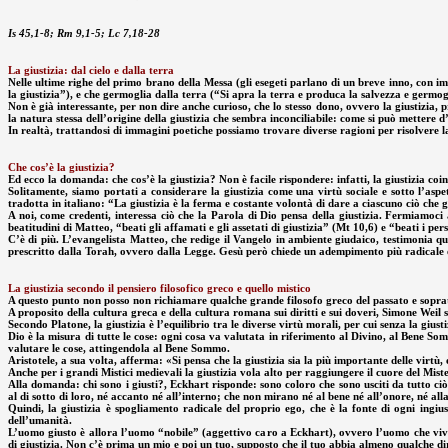
Is 45,1-8; Rm 9,1-5; Lc 7,18-28
La giustizia: dal cielo e dalla terra
Nelle ultime righe del primo brano della Messa (gli esegeti parlano di un breve inno, con imm
la giustizia”), e che germoglia dalla terra (“Si apra la terra e produca la salvezza e germogl
Non è già interessante, per non dire anche curioso, che lo stesso dono, ovvero la giustizia
la natura stessa dell’origine della giustizia che sembra inconciliabile: come si può mettere d
In realtà, trattandosi di immagini poetiche possiamo trovare diverse ragioni per risolvere la
Che cos’è la giustizia?
Ed ecco la domanda: che cos’è la giustizia? Non è facile rispondere: infatti, la giustizia coi
Solitamente, siamo portati a considerare la giustizia come una virtù sociale e sotto l’aspe
tradotta in italiano: “La giustizia è la ferma e costante volontà di dare a ciascuno ciò che gl
A noi, come credenti, interessa ciò che la Parola di Dio pensa della giustizia. Fermiamoci a
beatitudini di Matteo, “beati gli affamati e gli assetati di giustizia” (Mt 10,6) e “beati i per
C’è di più. L’evangelista Matteo, che redige il Vangelo in ambiente giudaico, testimonia ques
prescritto dalla Torah, ovvero dalla Legge. Gesù però chiede un adempimento più radicale 
La giustizia secondo il pensiero filosofico greco e quello mistico
A questo punto non posso non richiamare qualche grande filosofo greco del passato e soprattu
A proposito della cultura greca e della cultura romana sui diritti e sui doveri, Simone Weil s
Secondo Platone, la giustizia è l’equilibrio tra le diverse virtù morali, per cui senza la giust
Dio è la misura di tutte le cose: ogni cosa va valutata in riferimento al Divino, al Bene S
valutare le cose, attingendola al Bene Sommo.
Aristotele, a sua volta, afferma: «Si pensa che la giustizia sia la più importante delle virtù
Anche per i grandi Mistici medievali la giustizia vola alto per raggiungere il cuore del Miste
Alla domanda: chi sono i giusti?, Eckhart risponde: sono coloro che sono usciti da tutto ciò
al di sotto di loro, né accanto né all’interno; che non mirano né al bene né all’onore, né alla 
Quindi, la giustizia è spogliamento radicale del proprio ego, che è la fonte di ogni ingiust
dell’umanità.
L’uomo giusto è allora l’uomo “nobile” (aggettivo caro a Eckhart), ovvero l’uomo che vive di
di giustizia. Non c’è prima un mio e poi un tuo, supposto che il tuo abbia almeno qualche di