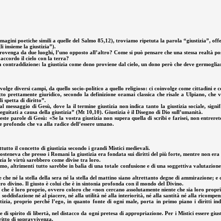
agini poetiche simili a quelle del Salmo 85,12), troviamo ripetuta la parola “giustizia”, offer
i insieme la giustizia”).
, provenga da due luoghi, l’uno opposto all’altro? Come si può pensare che una stessa realtà p
’accordo il cielo con la terra?
 contraddizione: la giustizia come dono proviene dal cielo, un dono però che deve germogliare s
nvolge diversi campi, da quello socio-politico a quello religioso: ci coinvolge come cittadini 
tto prettamente giuridico, secondo la definizione oramai classica che risale a Ulpiano, che vi
i spetta di diritto”.
l messaggio di Gesù, dove la il termine giustizia non indica tanto la giustizia sociale, signi
seguitati a causa della giustizia” (Mt 10,10). Giustizia è il Disegno di Dio sull’umanità.
te parole di Gesù: «Se la vostra giustizia non supera quella di scribi e farisei, non entrerete 
e profondo che va alla radice dell’essere umano.
tto il concetto di giustizia secondo i grandi Mistici medievali.
osteneva che presso i Romani la giustizia era fondata sui diritti del più forte, mentre non era 
izia le virtù sarebbero come divise tra loro.
ommo, altrimenti tutto sarebbe in balìa di una totale confusione e di una soggettiva valutazio
, e che né la stella della sera né la stella del mattino siano altrettanto degne di ammirazione; 
ro divino. Il giusto è colui che è in sintonia profonda con il mondo del Divino.
 che è loro proprio, ovvero coloro che «non cercano assolutamente niente che sia loro proprio
soddisfazione né al piacere, né alla utilità né alla interiorità, né alla santità né alla ricompen
izia, proprio perché l’ego, in quanto fonte di ogni male, porta in primo piano i diritti indiv
 spirito di libertà, nel distacco da ogni pretesa di appropriazione. Per i Mistici essere giust
ritto di sopravvivenza.