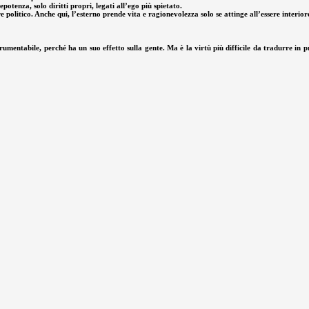
otenza, solo diritti propri, legati all’ego più spietato.
e politico. Anche qui, l’esterno prende vita e ragionevolezza solo se attinge all’essere interio
mentabile, perché ha un suo effetto sulla gente. Ma è la virtù più difficile da tradurre in pra