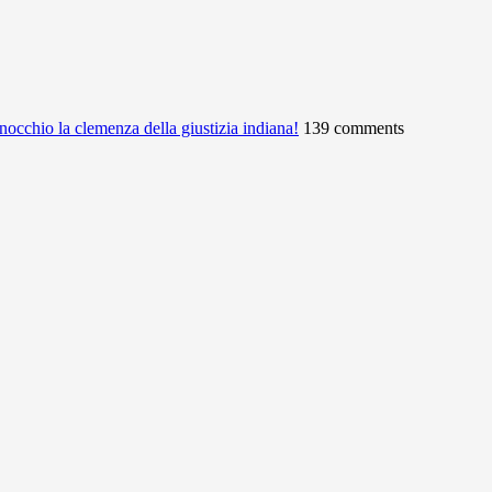
ginocchio la clemenza della giustizia indiana!
139 comments