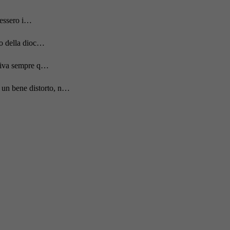
acessero i…
to della dioc…
rriva sempre q…
 un bene distorto, n…