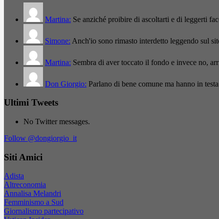
Martina:
Se anziché proibire di ascoltarti e di leggerti f
Simone:
Anch'io sono rimasto interdetto leggendo sul si
Martina:
Sembra di aver toccato il fondo e invece no, a
Don Giorgio:
Parlano di bene comune ma hanno in testa
Ultimi Tweets
No Twitter messages.
Follow @dongiorgio_it
Siti Amici
Adista
Altreconomia
Annalisa Melandri
Femminismo a Sud
Giornalismo partecipativo