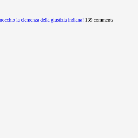
ginocchio la clemenza della giustizia indiana!
139 comments