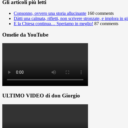
Gli articoli più letti
Consonno, ovvero una storia allucinante
160 comments
Dàtti una calmata, rifletti, non scrivere stronzate, e implora in 
E la Chiesa continua… Speriamo in meglio!
87 comments
Omelie da YouTube
ULTIMO VIDEO di don Giorgio