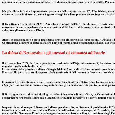
risoluzione odierna contribuirà all’obiettivo di una soluzione duratura al conflitto. Per qu
Ma già allora in Italia l’opposizione, per bocca della segretaria del PD, Elly Schlein, cri
vivere in pace e in sicurezza, come è giusto che gli israeliani possano vivere in pace e in sic
Il 15 settembre dello stesso 2024 l’Assemblea generale dell’ONU ha di nuovo votato, chieden
cessazione di nuovi insediamenti, la restituzione delle terre e delle proprietà sequestrate 
volta, tra gli astenuti c’era l’Italia.
Anche in questo caso c’è stata una ferma protesta da parte delle opposizioni. «L’Italia», h
Continuiamo a girare la testa dall’altra parte di fronte a una occupazione illegale, allo ste
La difesa di Netanyahu e gli attestati di vicinanza ad Israele
Il 21 novembre 2024, la Corte penale internazionale dell’Aja, all’unanimità, ha emesso m
umanitari nella striscia di Gaza.
La reazione della premier italiana Giorgia Meloni è stata di ribadire innanzi tutto la sol
Hamas». Ha poi avanzato il sospetto che le motivazioni della sentenza fossero viziate da ra
E quando il presidente americano Trump, anche lui solidale con Netanyahu, ha emesso una ser
e Spagna – in una dichiarazione congiunta hanno preso le distanze da questa presa di posizion
Il 20 maggio scorso, davanti al dilagare delle violenze israeliane a Gaza, la Commissione E
cooperazione tra Unione Europea e Israele, che riguarda il rispetto dei diritti umani e dei p
In questo lasso di tempo, il Governo italiano per due volte, a distanza di pochi mesi – il 25
incondizionata nei confronti del suo Paese e la solidarietà per la strage del 7 ottobre, li
responsabile. Nemmeno l’ombra delle appassionate richieste che il nostro ministro degli Est