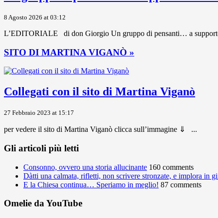
8 Agosto 2026 at 03:12
L’EDITORIALE di don Giorgio Un gruppo di pensanti… a supporto dei 
SITO DI MARTINA VIGANÒ »
Collegati con il sito di Martina Viganò
27 Febbraio 2023 at 15:17
per vedere il sito di Martina Viganò clicca sull’immagine ⇓ ...
Gli articoli più letti
Consonno, ovvero una storia allucinante
160 comments
Dàtti una calmata, rifletti, non scrivere stronzate, e implora in 
E la Chiesa continua… Speriamo in meglio!
87 comments
Omelie da YouTube