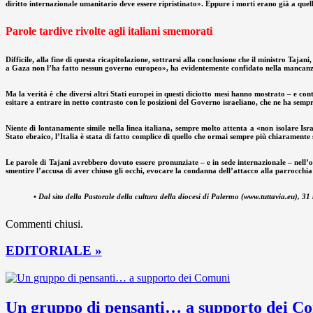
diritto internazionale umanitario deve essere ripristinato». Eppure i morti erano già a qu
Parole tardive rivolte agli italiani smemorati
Difficile, alla fine di questa ricapitolazione, sottrarsi alla conclusione che il ministro T
a Gaza non l’ha fatto nessun governo europeo», ha evidentemente confidato nella mancanza d
Ma la verità è che diversi altri Stati europei in questi diciotto mesi hanno mostrato – e con
esitare a entrare in netto contrasto con le posizioni del Governo israeliano, che ne ha sempr
Niente di lontanamente simile nella linea italiana, sempre molto attenta a «non isolare Israe
Stato ebraico, l’Italia è stata di fatto complice di quello che ormai sempre più chiaramente
Le parole di Tajani avrebbero dovuto essere pronunziate – e in sede internazionale – nell’
smentire l’accusa di aver chiuso gli occhi, evocare la condanna dell’attacco alla parrocchia
•
Dal sito della Pastorale della cultura della diocesi di Palermo (www.tuttavia.eu), 
Commenti chiusi.
EDITORIALE »
Un gruppo di pensanti… a supporto dei C