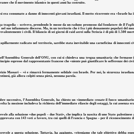
erranee che il movimento islamico in questi anni ha costruito.
i era consumato a danno di innocenti giovani israeliani. Il motto ricorrente era «Israele ha il 
lunga tragedia – scrivevo, prendendo le mosse da un raduno promosso dal fondatore de
Il Fogli
a nel suo infiammato discorso. Ma, in un territorio che è fra i più densamente popolati del m
alentemente i civili. Il bilancio di sei giorni di raid aerei sulla Striscia è di più di 1.500 mor
illarmente radicato nel territorio, sarebbe stata inevitabile una carneficina di innocenti civ
ell’Assemblea Generale dell’ONU, con cui si chiedeva una tregua umanitaria che fermasse i 
rincipio espresso dal rappresentante francese che «niente può giustificare le sofferenze dei ci
zio Massari – «è e rimarrà fermamente solidale con Israele. Per noi, la sicurezza israeliana 
stinesi, già allora colpiti senza pietà, nessuna parola.
cembre successivo, l’Assemblea Generale, ha chiesto un «immediato cessate il fuoco umanitario
a volta la mozione includeva la richiesta dell’immediato rilascio degli ostaggi, la cui assenza
revole alla soluzione «due popoli – due Stati», che implica la nascita di uno Stato palestine
pprovata con 143 voti a favore, tra cui quelli di Francia e Spagna – per il riconoscimento d
vorevole a questa soluzione. Tuttavia, ha aggiunto, «riteniamo che tale obiettivo debba esse