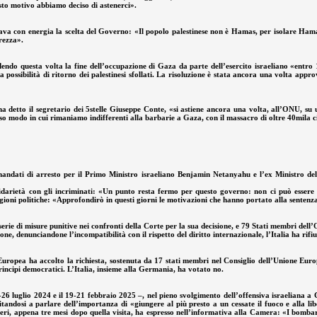
esto motivo abbiamo deciso di astenerci».
ticava con energia la scelta del Governo: «Il popolo palestinese non è Hamas, per isolare Hama
urezza».
do questa volta la fine dell’occupazione di Gaza da parte dell’esercito israeliano «entro 12 
e la possibilità di ritorno dei palestinesi sfollati. La risoluzione è stata ancora una volta 
a detto il segretario dei 5stelle Giuseppe Conte, «si astiene ancora una volta, all’ONU, su 
sso modo in cui rimaniamo indifferenti alla barbarie a Gaza, con il massacro di oltre 40mila ci
andati di arresto per il Primo Ministro israeliano Benjamin Netanyahu e l’ex Ministro del
idarietà con gli incriminati: «Un punto resta fermo per questo governo: non ci può essere u
gioni politiche: «Approfondirò in questi giorni le motivazioni che hanno portato alla sentenz
ie di misure punitive nei confronti della Corte per la sua decisione, e 79 Stati membri dell
e, denunciandone l’incompatibilità con il rispetto del diritto internazionale, l’Italia ha rifiu
uropea ha accolto la richiesta, sostenuta da 17 stati membri nel Consiglio dell’Unione Europea
rincipi democratici. L’Italia, insieme alla Germania, ha votato no.
-26 luglio 2024 e il 19-21 febbraio 2025 –, nel pieno svolgimento dell’offensiva israeliana a Ga
mitandosi a parlare dell’importanza di «giungere al più presto a un cessate il fuoco e alla l
eri, appena tre mesi dopo quella visita, ha espresso nell’informativa alla Camera: «I bombard