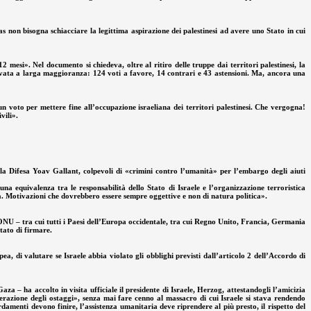
s non bisogna schiacciare la legittima aspirazione dei palestinesi ad avere uno Stato in cui
mesi». Nel documento si chiedeva, oltre al ritiro delle truppe dai territori palestinesi, la
approvata a larga maggioranza: 124 voti a favore, 14 contrari e 43 astensioni. Ma, ancora una
un voto per mettere fine all’occupazione israeliana dei territori palestinesi. Che vergogna!
vili».
la Difesa Yoav Gallant, colpevoli di «crimini contro l’umanità» per l’embargo degli aiuti
na equivalenza tra le responsabilità dello Stato di Israele e l’organizzazione terroristica
a. Motivazioni che dovrebbero essere sempre oggettive e non di natura politica».
’ONU – tra cui tutti i Paesi dell’Europa occidentale, tra cui Regno Unito, Francia, Germania
tato di firmare.
, di valutare se Israele abbia violato gli obblighi previsti dall’articolo 2 dell’Accordo di
za – ha accolto in visita ufficiale il presidente di Israele, Herzog, attestandogli l’amicizia
iberazione degli ostaggi», senza mai fare cenno al massacro di cui Israele si stava rendendo
amenti devono finire, l’assistenza umanitaria deve riprendere al più presto, il rispetto del