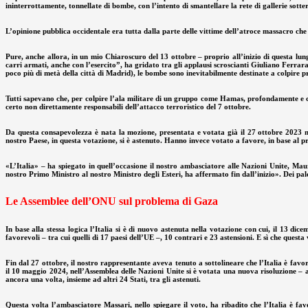
ininterrottamente, tonnellate di bombe, con l’intento di smantellare la rete di gallerie sott
L’opinione pubblica occidentale era tutta dalla parte delle vittime dell’atroce massacro che s
Pure, anche allora, in un mio Chiaroscuro del 13 ottobre – proprio all’inizio di questa 
carri armati, anche con l’esercito”, ha gridato tra gli applausi scroscianti Giuliano Ferrar
poco più di metà della città di Madrid), le bombe sono inevitabilmente destinate a colpire prev
Tutti sapevano che, per colpire l’ala militare di un gruppo come Hamas, profondamente e cap
certo non direttamente responsabili dell’attacco terroristico del 7 ottobre.
Da questa consapevolezza è nata la mozione, presentata e votata già il 27 ottobre 2023 n
nostro Paese, in questa votazione, si è astenuto. Hanno invece votato a favore, in base al p
«L’Italia» – ha spiegato in quell’occasione il nostro ambasciatore alle Nazioni Unite, Mauri
nostro Primo Ministro al nostro Ministro degli Esteri, ha affermato fin dall’inizio». Dei pale
Le Assemblee dell’ONU sul problema di Gaza
In base alla stessa logica l’Italia si è di nuovo astenuta nella votazione con cui, il 13 di
favorevoli – tra cui quelli di 17 paesi dell’UE –, 10 contrari e 23 astensioni. E sì che quest
Fin dal 27 ottobre, il nostro rappresentante aveva tenuto a sottolineare che l’Italia è favo
il 10 maggio 2024, nell’Assemblea delle Nazioni Unite si è votata una nuova risoluzione – a
ancora una volta, insieme ad altri 24 Stati, tra gli astenuti.
Questa volta l’ambasciatore Massari, nello spiegare il voto, ha ribadito che l’Italia è fa