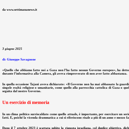
da www.settimananews.it
3 giugno 2025
di: Giuseppe Savagnone
«Quello che abbiamo fatto noi a Gaza non l’ha fatto nessun Governo europeo», ha detto il
durante l’informativa alla Camera, gli aveva rimproverato di non aver fatto abbastanza.
In quella occasione Tajani aveva dichiarato: «Il Governo non ha mai abbassato la guardia 
singole realtà religiose o umanitarie, come quello alla parrocchia cattolica di Gaza o que
seguita dal nostro Governo.
Un esercizio di memoria
In un clima politico surriscaldato come quello attuale, è importante, per esercitare un seri
fatti. E, poiché la vicenda drammatica a cui si riferiscono risale a più di un anno e mezzo f
Dopo il 7 ottobre 2023 è scattata subito la risposta israeliana, col duplice obiettivo, di