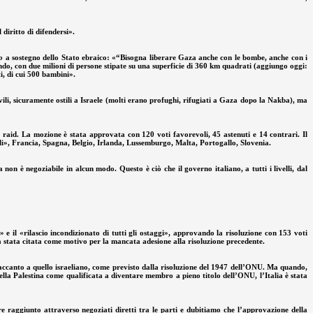
diritto di difendersi».
o
a sostegno dello Stato ebraico: «“Bisogna liberare Gaza anche con le bombe, anche con i
ondo, con due milioni di persone stipate su una superficie di 360 km quadrati (aggiungo oggi:
ti, di cui 500 bambini».
ili, sicuramente ostili a Israele (molti erano profughi, rifugiati a Gaza dopo la Nakba), ma
raid. La mozione è stata approvata con 120 voti favorevoli, 45 astenuti e 14 contrari. Il
vili», Francia, Spagna, Belgio, Irlanda, Lussemburgo, Malta, Portogallo, Slovenia.
non è negoziabile in alcun modo. Questo è ciò che il governo italiano, a tutti i livelli, dal
» e il «rilascio incondizionato di tutti gli ostaggi», approvando la risoluzione con 153 voti
 era stata citata come motivo per la mancata adesione alla risoluzione precedente.
se accanto a quello israeliano, come previsto dalla risoluzione del 1947 dell’ONU. Ma quando,
ella Palestina come qualificata a diventare membro a pieno titolo dell’ONU, l’Italia è stata
re raggiunto attraverso negoziati diretti tra le parti e dubitiamo che l’approvazione della