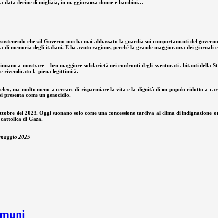
ella data decine di migliaia, in maggioranza donne e bambini…
ajani, sostenendo che «il Governo non ha mai abbassato la guardia sui comportamenti del gover
i memoria degli italiani. E ha avuto ragione, perché la grande maggioranza dei giornali e d
tinuano a mostrare – ben maggiore solidarietà nei confronti degli sventurati abitanti della St
e rivendicato la piena legittimità.
le», ma molto meno a cercare di risparmiare la vita e la dignità di un popolo ridotto a carne 
 si presenta come un genocidio.
ottobre del 2023. Oggi suonano solo come una concessione tardiva al clima di indignazione or
 cattolica di Gaza.
31 maggio 2025
omuni