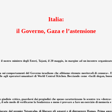
Italia:
il Governo, Gaza e l’astensione
 nostro ministro degli Esteri, Tajani, il 20 maggio, in margine ad un incontro organizzato
sui comportamenti del Governo israeliano che abbiamo ritenuto meritevoli di censura». E avev
llo agli operatori umanitari di World Central Kitchen. Bocciando come «facili slogan, buoni s
o giudizio critico, guardarsi dai pregiudizi che spesso caratterizzano lo scontro tra «destra
a, il solo modo di verificarne la fondatezza o meno è provare a fare un esercizio di memoria e d
chiarato dal premier Netanyahu, di liberare gli ostaggi e di distruggere Hamas. Prima ancora