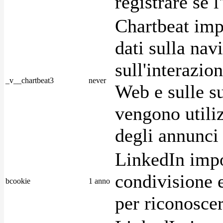
registrare se l
Chartbeat imp
dati sulla nav
sull'interazio
_v__chartbeat3
never
Web e sulle su
vengono utiliz
degli annunci p
LinkedIn impo
condivisione e
bcookie
1 anno
per riconoscer