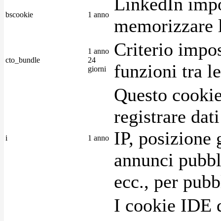
LinkedIn impo
bscookie
1 anno
memorizzare l
Criterio impos
1 anno
cto_bundle
24
funzioni tra l
giorni
Questo cookie
registrare dat
IP, posizione 
i
1 anno
annunci pubblic
ecc., per pubb
I cookie IDE 