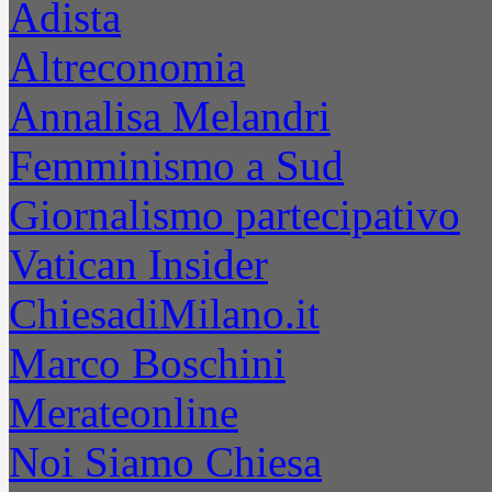
Adista
Altreconomia
Annalisa Melandri
Femminismo a Sud
Giornalismo partecipativo
Vatican Insider
ChiesadiMilano.it
Marco Boschini
Merateonline
Noi Siamo Chiesa