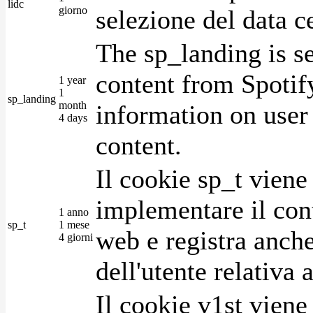
lidc
giorno
selezione del data c
The sp_landing is s
content from Spotify
1 year
1
sp_landing
month
information on user 
4 days
content.
Il cookie sp_t viene
implementare il cont
1 anno
sp_t
1 mese
web e registra anche
4 giorni
dell'utente relativa 
Il cookie v1st vien