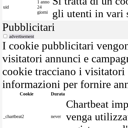
Si tratta di un c
1 anno
uid
24
gli utenti in var
giorni
Pubblicitari
advertisement
I cookie pubblicitari vengono
visitatori annunci e campag
cookie tracciano i visitatori
informazioni per fornire ann
Cookie
Durata
Chartbeat imp
venga utilizza
_chartbeat2
never