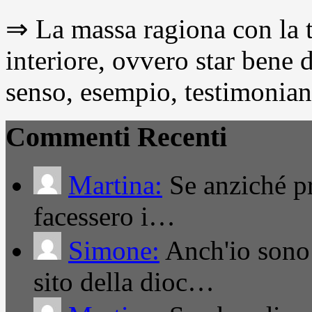
⇒ La massa ragiona con la t
interiore, ovvero star bene
senso, esempio, testimonianza
Commenti Recenti
Martina:
Se anziché pro
facessero i…
Simone:
Anch'io sono 
sito della dioc…