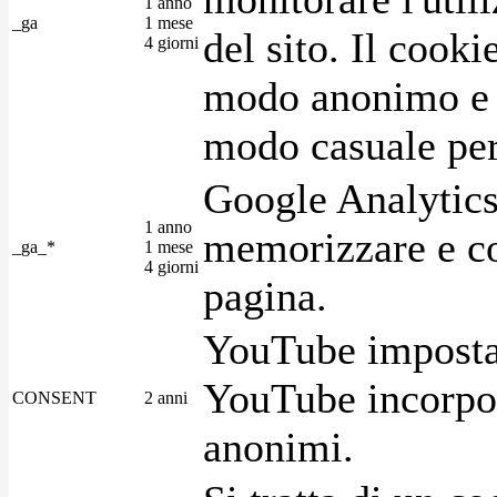
1 anno
_ga
1 mese
del sito. Il cook
4 giorni
modo anonimo e 
modo casuale per 
Google Analytics
1 anno
memorizzare e con
_ga_*
1 mese
4 giorni
pagina.
YouTube imposta 
YouTube incorpora
CONSENT
2 anni
anonimi.