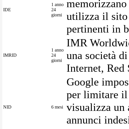
memorizzano i
1 anno
IDE
24
utilizza il si
giorni
pertinenti in b
IMR Worldwid
1 anno
una società di
IMRID
24
giorni
Internet, Red 
Google imposta
per limitare i
visualizza un 
NID
6 mesi
annunci indesi