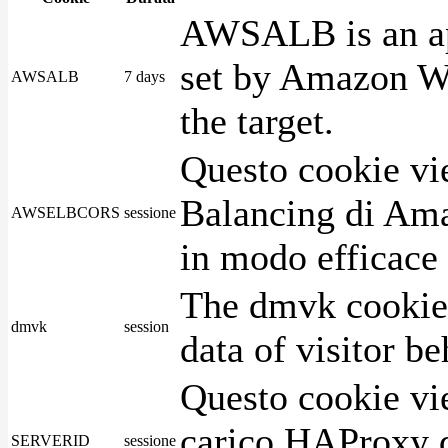
AWSALB is an app
set by Amazon We
AWSALB
7 days
the target.
Questo cookie vie
Balancing di Ama
AWSELBCORS
sessione
in modo efficace i
The dmvk cookie 
dmvk
session
data of visitor b
Questo cookie vie
carico HAProxy di
SERVERID
sessione