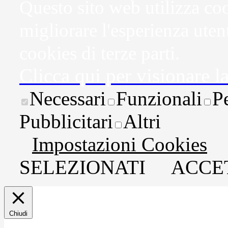
Questo sito web utilizza coo
migliorare l'esperienza uten
cookies di terze parti.
Clicca qui per visionare l
Necessari
Funzionali
P
Pubblicitari
Altri
Impostazioni Cookies
SELEZIONATI
ACCET
Chiudi