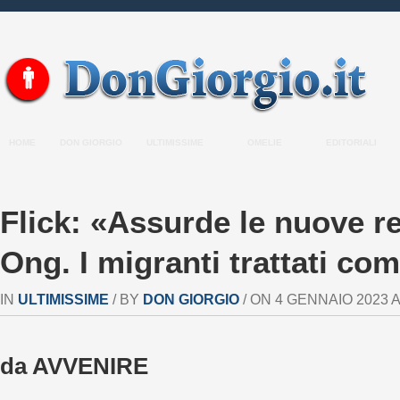
HOME
DON GIORGIO
ULTIMISSIME
OMELIE
EDITORIALI
Flick: «Assurde le nuove re
Ong. I migranti trattati come
IN
ULTIMISSIME
/ BY
DON GIORGIO
/ ON 4 GENNAIO 2023 AT
da AVVENIRE