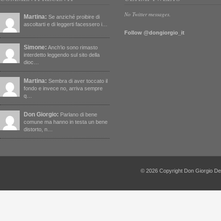
No Twitter messages.
Martina:
Se anziché proibire di
ascoltarti e di leggerti facessero i…
Follow @dongiorgio_it
Simone:
Anch'io sono rimasto
interdetto leggendo sul sito della
dioc…
Martina:
Sembra di aver toccato il
fondo e invece no, arriva sempre
q…
Don Giorgio:
Parlano di bene
comune ma hanno in testa un bene
distorto, n…
© 2026 Copyright Don Giorgio De Capi