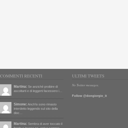
COMMENTI RECENTI
ULTIMI TWEETS
No Twitter messages.
Martina:
Se anziché proibire di
ascoltarti e di leggerti facessero i…
Follow @dongiorgio_it
Simone:
Anch'io sono rimasto
interdetto leggendo sul sito della
dioc…
Martina:
Sembra di aver toccato il