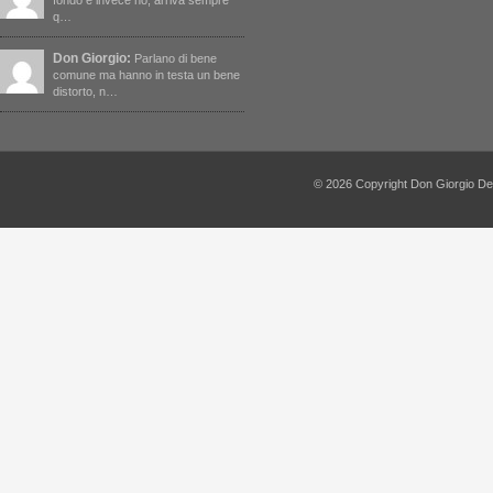
fondo e invece no, arriva sempre
q…
Don Giorgio:
Parlano di bene
comune ma hanno in testa un bene
distorto, n…
© 2026 Copyright Don Giorgio De Capi