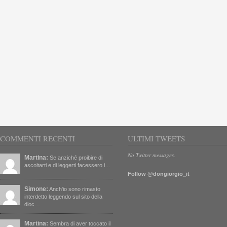
COMMENTI RECENTI
ULTIMI TWEETS
No Twitter messages.
Martina:
Se anziché proibire di
ascoltarti e di leggerti facessero i…
Follow @dongiorgio_it
Simone:
Anch'io sono rimasto
interdetto leggendo sul sito della
dioc…
Martina:
Sembra di aver toccato il