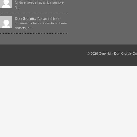
fondo e invece no, arriva sempre
q…
Don Giorgio:
Parlano di bene
comune ma hanno in testa un bene
distorto, n…
© 2026 Copyright Don Giorgio De Capi