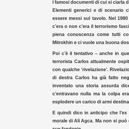
I famosi documenti di cui si ciarla
Elementi generici e di scenario c
essere messi sul tavolo. Nel 1980 
c’era o non c’era il terrorismo fas
piena conoscenza come tutti c
Mitrokhin e ci vuole una buona dos
Poi c’è il tentativo – anche in q
terrorista Carlos attualmente ospi
con qualche ‘rivelazione’. Rivelazion
di destra Carlos ha già fatto negl
inventato una storia assurda dic
c’entravano nulla ma la colpa era 
esplodere un carico di armi destinat
E quindi dico in anticipo che l’ex 
morale di Alì Agca. Ma non si può
sue fandonie.