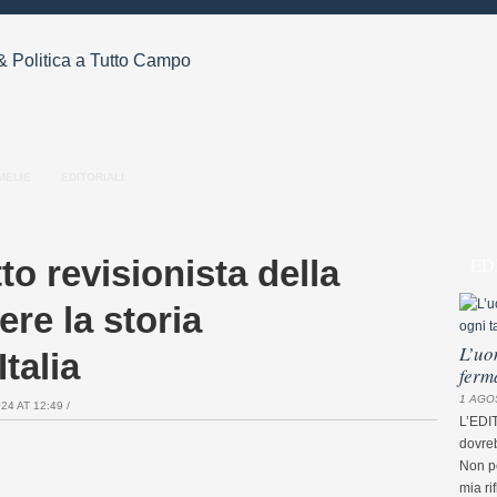
MELIE
EDITORIALI
to revisionista della
ED
ere la storia
L’uo
Italia
ferm
1 AGO
4 AT 12:49 /
L’EDI
dovreb
Non pe
mia ri