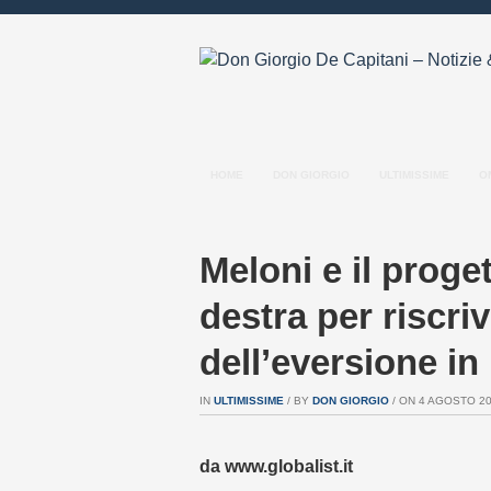
HOME
DON GIORGIO
ULTIMISSIME
O
Meloni e il proget
destra per riscriv
dell’eversione in 
IN
ULTIMISSIME
/ BY
DON GIORGIO
/ ON 4 AGOSTO 202
da www.globalist.it