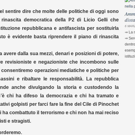
el sentire dire che molte delle politiche di oggi sono
Ammi
dist
 rinascita democratica della P2 di Licio Gelli che
6 MARZ
tuzione repubblicana e antifascista per sostituirla
⇒ La m
to è evidente basta riprendere il piano di rinascita
⇒ Sere
dentro
esempi
 avere dalla sua mezzi, denari e posizioni di potere,
istituz
re revisioniste e negazioniste che incombono sulle
 consentiremo operazioni mediatiche e politiche per
ssassini e ribaltare le responsabilità. La repubblica
fende anche divulgando la storia e custodendo la
 c’è chi ha difeso la democrazia e chi ha tramato e
vi golpisti per farci fare la fine del Cile di Pinochet
hi ha combattuto il terrorismo e chi non ha mai reciso
sti e stragisti.
corderemo.