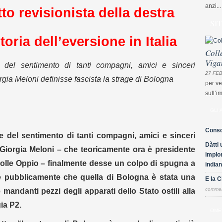
anzi...
tto revisionista della destra
SI
toria dell’eversione in Italia
Coll
Viga
te del sentimento di tanti compagni, amici e sinceri
27 FEB
gia Meloni definisse fascista la strage di Bologna
per ve
sull’i
GLI 
Conso
te del sentimento di tanti compagni, amici e sinceri
Dàtti 
Giorgia Meloni – che teoricamente ora è presidente
implor
Colle Oppio – finalmente desse un colpo di spugna a
indian
e pubblicamente che quella di Bologna è stata una
E la 
comme
andanti pezzi degli apparati dello Stato ostili alla
ia P2.
OME