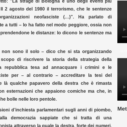
tto: “La strage di Bologna è uno degli eventi più
 Il 2 agosto del 1980 il terrorismo, che le sentenze
rganizzazioni neofasciste (…)”. Ha parlato di
 a tutti – lo ha fatto nel modo peggiore, ossia non
 prendendone le distanze: lo dicono le sentenze ma
 non sono il solo – dico che si sta organizzando
ULTI
scopo di riscrivere la storia della strategia della
a repubblica tesa ad annacquare i crimini e le
iste per – al contrario – accreditare la tesi del
 là qualche papavero della destra che è rimasta
con esternazioni che appaiono comiche ma che, in
che bolle nelle loro pentole.
Met
ioni d’inchiesta parlamentari sugli anni di piombo,
 alla democrazia sappiate che si tratta di una
ista attraverso la quale la destra, forte dei numeri,