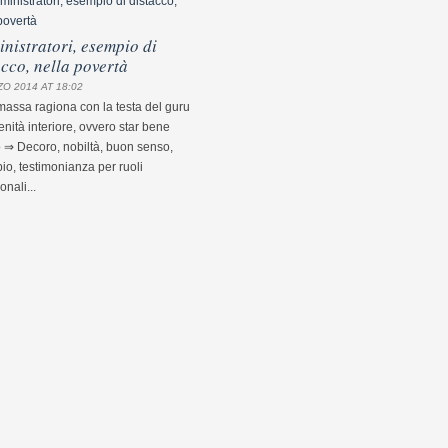
nistratori, esempio di
acco, nella povertà
O 2014 AT 18:02
assa ragiona con la testa del guru
nità interiore, ovvero star bene
 ⇒ Decoro, nobiltà, buon senso,
o, testimonianza per ruoli
ionali...