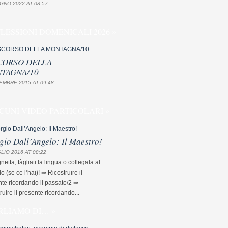
GNO 2022 AT 08:57
FLESSIONI DOMENICALI 2026 »
CORSO DELLA
TAGNA/10
EMBRE 2015 AT 09:48
...
CUNI VIDEO PARTICOLARI »
gio Dall’Angelo: Il Maestro!
LIO 2016 AT 08:22
etta, tàgliati la lingua o collegala al
lo (se ce l’hai)! ⇒ Ricostruire il
te ricordando il passato/2 ⇒
ruire il presente ricordando...
RLIAMO DI… »