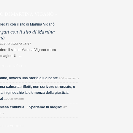
TO DI MARTINA VIGANÒ »
egati con il sito di Martina
nò
BRAIO 2023 AT 15:17
dere il sito di Martina Viganò clicca
mmagine ⇓ ...
ARTICOLI PIÙ LETTI
nno, ovvero una storia allucinante
160 comments
una calmata, rifletti, non scrivere stronzate, e
a in ginocchio la clemenza della giustizia
a!
139 comments
Chiesa continua… Speriamo in meglio!
87
nts
LIE DA YOUTUBE