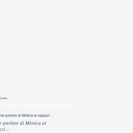
 Como
 NOSTRO LIBRO PER OGNI MESE »
 parlare di Mistica ai
zzi…