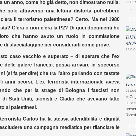
 da un anno, come ho già detto, non dimostrano nulla.
27 GIU
...
he solo attraverso una lettura distorta potrebbero
RI
c’era il terrorismo palestinese? Certo. Ma nel 1980
cista? C’era o non c’era la P2? Di quei documenti ho
DIS
oloro che hanno avuto un ruolo in commissione
MON
e di sfacciataggine per considerarli come prove.
17 DIC
uesto caso vecchio e superato – di sperare che l’ex
te delle galere francesi, possa arrivare in soccorso
AL
i (si fa per dire) che tra l’altro parlando con testate
i anni scorsi. L’ex terrorista internazionale aveva
Gior
endo che per la strage di Bologna i fascisti non
25 LUG
⇒ Cogn
di Stati Uniti, sionisti e Gladio che avevano fatto
cervel
o ai palestinesi.
presen
Ricost
terrorista Carlos ha la stessa attendibilità e dignità
PA
 escludere una campagna mediatica per rilanciare le