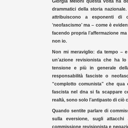
Giorgia Meloni questa volta ha de
drammatici della storia nazionale.
attribuiscono a esponenti di o
‘neofascismo’ ma – come è evidente
facendo propria l’affermazione ma
non io.
Non mi meraviglio: da tempo – e
un’azione revisionista che ha lo 
tensione e più in generale dell
responsabilità fasciste o neofasc
“complotto comunista” che qua e
fascista nel dna si fa scappare 
realtà, sono solo l’antipasto di ciò 
Quando sentite parlare di commiss
sulla eversione, sugli attacchi
commissione revisionista e negazion