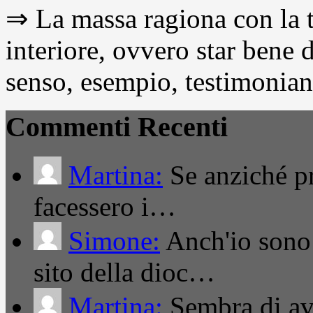
⇒ La massa ragiona con la t
interiore, ovvero star bene
senso, esempio, testimonianza
Commenti Recenti
Martina:
Se anziché pro
facessero i…
Simone:
Anch'io sono 
sito della dioc…
Martina:
Sembra di ave