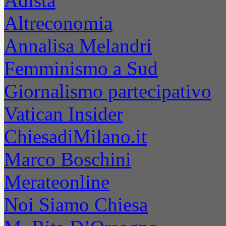
Adista
Altreconomia
Annalisa Melandri
Femminismo a Sud
Giornalismo partecipativo
Vatican Insider
ChiesadiMilano.it
Marco Boschini
Merateonline
Noi Siamo Chiesa