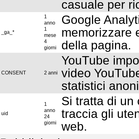
casuale per ric
Google Analyt
1
anno
memorizzare e 
1
_ga_*
mese
della pagina.
4
giorni
YouTube impos
video YouTube 
CONSENT
2 anni
statistici anon
Si tratta di u
1
traccia gli ute
anno
uid
24
web.
giorni