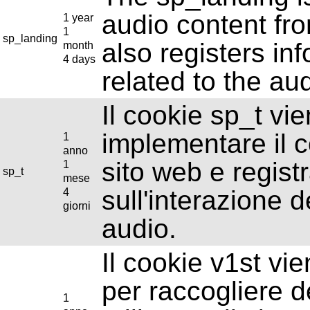
audio content fr
1 year
1
sp_landing
also registers in
month
4 days
related to the au
Il cookie sp_t vi
implementare il c
1
anno
sito web e regist
1
sp_t
mese
sull'interazione d
4
giorni
audio.
Il cookie v1st vi
per raccogliere de
1