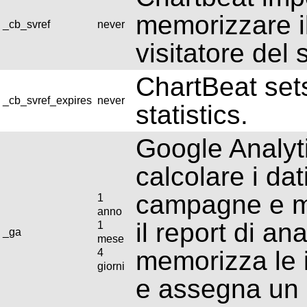
memorizzare il
_cb_svref
never
visitatore del s
ChartBeat set
_cb_svref_expires
never
statistics.
Google Analyt
calcolare i dati
campagne e mon
1
anno
il report di ana
1
_ga
mese
memorizza le 
4
giorni
e assegna un