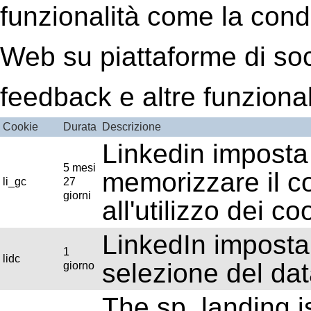
funzionalità come la cond
Web su piattaforme di soci
feedback e altre funzionali
Cookie
Durata
Descrizione
Linkedin imposta
5 mesi
memorizzare il co
li_gc
27
giorni
all'utilizzo dei c
LinkedIn imposta i
1
lidc
selezione del dat
giorno
The sp_landing is