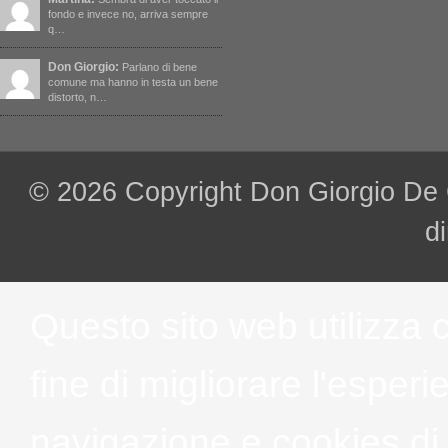
fondo e invece no, arriva sempre
q…
Don Giorgio:
Parlano di bene
comune ma hanno in testa un bene
distorto, n…
© 2026 Copyright Don Giorgio De Cap
di
Questo sito web utilizza 
fine di migliorare l'esper
navigazione e cookies di t