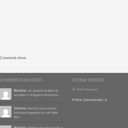
Commenti chiusi.
COMMENTI RECENTI
ULTIMI TWEETS
No Twitter messages.
Martina:
Se anziché proibire di
ascoltarti e di leggerti facessero i…
Follow @dongiorgio_it
Simone:
Anch'io sono rimasto
interdetto leggendo sul sito della
dioc…
Martina:
Sembra di aver toccato il