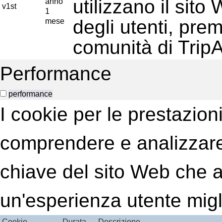
utilizzano il sit
anno
v1st
1
degli utenti, prem
mese
comunità di TripA
Performance
performance
I cookie per le prestazion
comprendere e analizzare 
chiave del sito Web che aiu
un'esperienza utente migl
Cookie
Durata
Descrizione