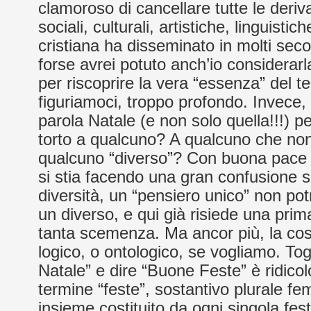
clamoroso di cancellare tutte le deriva
sociali, culturali, artistiche, linguisti
cristiana ha disseminato in molti seco
forse avrei potuto anch’io considerar
per riscoprire la vera “essenza” del 
figuriamoci, troppo profondo. Invece, 
parola Natale (e non solo quella!!!) 
torto a qualcuno? A qualcuno che non
qualcuno “diverso”? Con buona pace d
si stia facendo una gran confusione s
diversità, un “pensiero unico” non po
un diverso, e qui già risiede una pri
tanta scemenza. Ma ancor più, la co
logico, o ontologico, se vogliamo. To
Natale” e dire “Buone Feste” è ridicolo 
termine “feste”, sostantivo plurale fe
insieme costituito da ogni singola fest