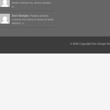
fondo e invece no, arriva sempre
q…
Don Giorgio:
Parlano di bene
comune ma hanno in testa un bene
distorto, n…
© 2026 Copyright Don Giorgio De Capi