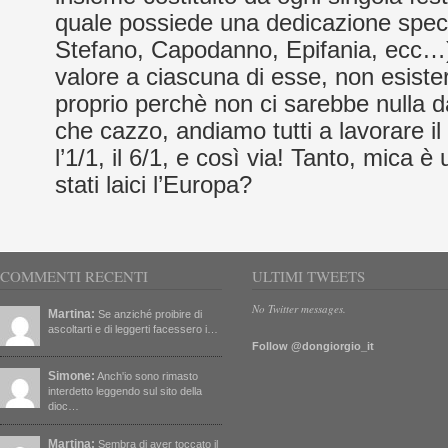
quale possiede una dedicazione speci
Stefano, Capodanno, Epifania, ecc…) S
valore a ciascuna di esse, non esiste
proprio perchè non ci sarebbe nulla d
che cazzo, andiamo tutti a lavorare il 
l’1/1, il 6/1, e così via! Tanto, mica 
stati laici l’Europa?
COMMENTI RECENTI
ULTIMI TWEETS
No Twitter messages.
Martina:
Se anziché proibire di
ascoltarti e di leggerti facessero i…
Follow @dongiorgio_it
Simone:
Anch'io sono rimasto
interdetto leggendo sul sito della
dioc…
Martina:
Sembra di aver toccato il