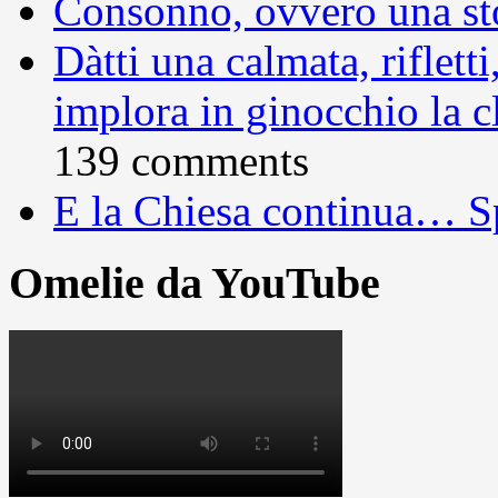
Consonno, ovvero una sto
Dàtti una calmata, rifletti
implora in ginocchio la c
139 comments
E la Chiesa continua… S
Omelie da YouTube