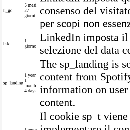
5 mesi
consenso del visitat
li_gc
27
giorni
per scopi non essenz
LinkedIn imposta il 
1
lidc
giorno
selezione del data c
The sp_landing is s
content from Spotify
1 year
1
sp_landing
month
information on user 
4 days
content.
Il cookie sp_t viene
implementare il cont
1 anno