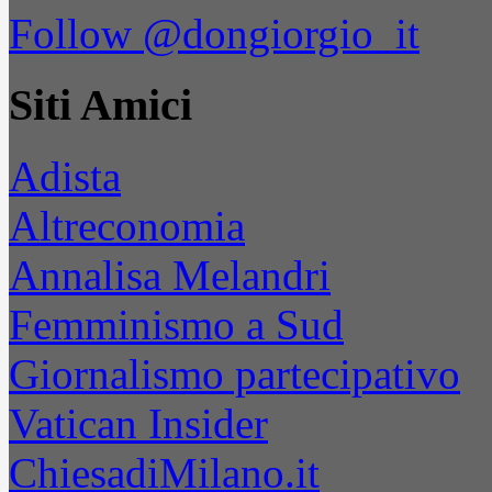
Follow @dongiorgio_it
Siti Amici
Adista
Altreconomia
Annalisa Melandri
Femminismo a Sud
Giornalismo partecipativo
Vatican Insider
ChiesadiMilano.it