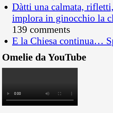
Dàtti una calmata, rifletti
implora in ginocchio la c
139 comments
E la Chiesa continua… S
Omelie da YouTube