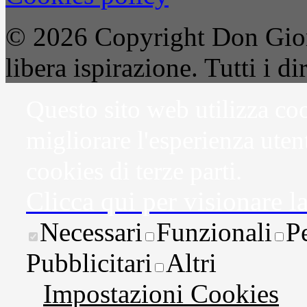
© 2026 Copyright Don Gior
libera ispirazione. Tutti i dir
Questo sito web utilizza coo
migliorare l'esperienza uten
cookies di terze parti.
Clicca qui per visionare l
Necessari
Funzionali
P
Pubblicitari
Altri
Impostazioni Cookies