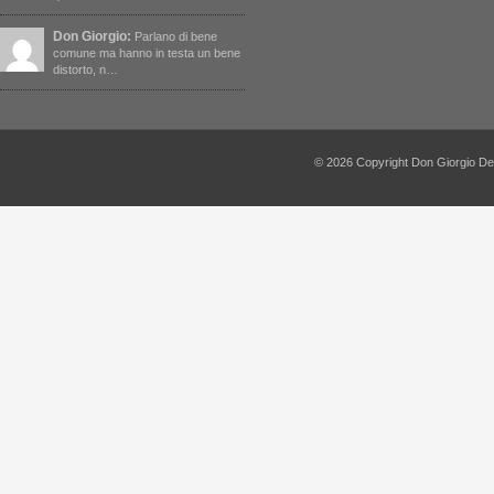
Don Giorgio:
Parlano di bene
comune ma hanno in testa un bene
distorto, n…
© 2026 Copyright Don Giorgio De Capi