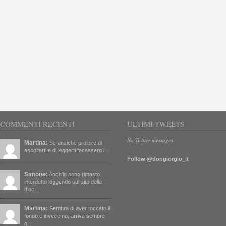
COMMENTI RECENTI
ULTIMI TWEETS
No Twitter messages.
Martina:
Se anziché proibire di
ascoltarti e di leggerti facessero i…
Follow @dongiorgio_it
Simone:
Anch'io sono rimasto
interdetto leggendo sul sito della
dioc…
Martina:
Sembra di aver toccato il
fondo e invece no, arriva sempre
q…