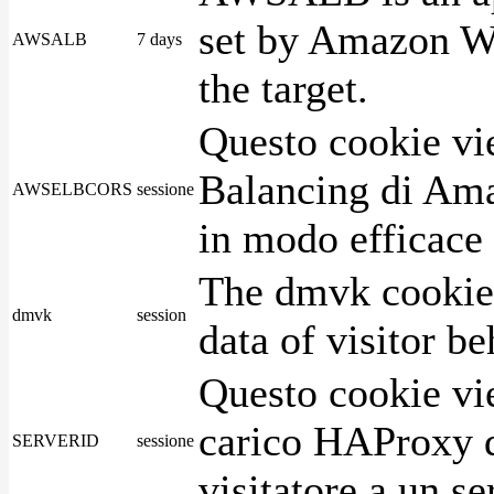
set by Amazon We
AWSALB
7 days
the target.
Questo cookie vie
Balancing di Ama
AWSELBCORS
sessione
in modo efficace i
The dmvk cookie 
dmvk
session
data of visitor b
Questo cookie vie
carico HAProxy di
SERVERID
sessione
visitatore a un se