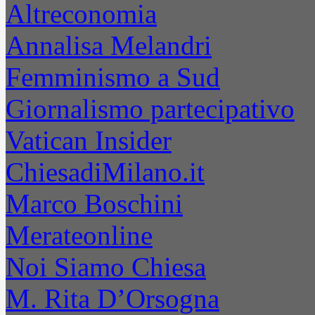
Altreconomia
Annalisa Melandri
Femminismo a Sud
Giornalismo partecipativo
Vatican Insider
ChiesadiMilano.it
Marco Boschini
Merateonline
Noi Siamo Chiesa
M. Rita D’Orsogna