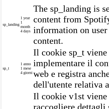
The sp_landing is s
content from Spotify
1 year
1
sp_landing
month
information on user 
4 days
content.
Il cookie sp_t viene
implementare il cont
1 anno
sp_t
1 mese
web e registra anche
4 giorni
dell'utente relativa 
Il cookie v1st vien
raccogliere dettagli 