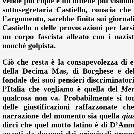
vende più copie e lui ottiene più visibi
sottosegretaria Castiello, conscia ch
l’argomento, sarebbe finita sui giorna
Castiello o delle provocazioni per far
un corpo fascista alleato con i nazi
nonché golpista.
Ciò che resta è la consapevolezza di 
della Decima Mas, di Borghese e del
fondale dei suoi pensieri discriminator
l’Italia che vogliamo è quella del
Mem
qualcosa non va. Probabilmente si to
delle giustificazioni raffazzonate c
narrazione del momento sia quella
giu
dirci che quel motto latino è di D’Ann
avanti da decenni dai principali gruppi