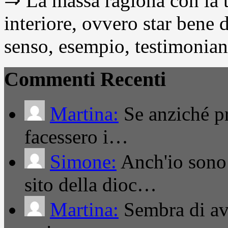
⇒ La massa ragiona con la t
interiore, ovvero star bene
senso, esempio, testimonianza
Commenti Recenti
Martina:
Se anziché pro
facessero i…
Simone:
Anch'io sono 
sito della dioc…
Martina:
Sembra di ave