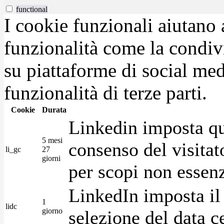
functional
I cookie funzionali aiutano 
funzionalità come la condiv
su piattaforme di social medi
funzionalità di terze parti.
Cookie
Durata
Linkedin imposta qu
5 mesi
consenso del visitat
li_gc
27
giorni
per scopi non essenz
LinkedIn imposta il 
1
lidc
giorno
selezione del data c