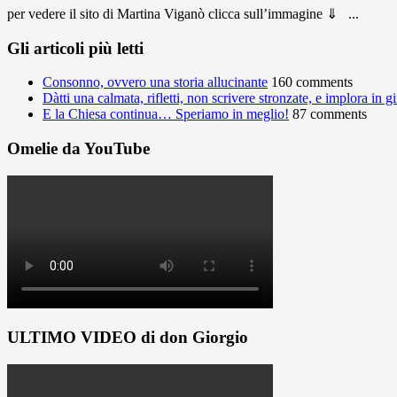
per vedere il sito di Martina Viganò clicca sull’immagine ⇓ ...
Gli articoli più letti
Consonno, ovvero una storia allucinante
160 comments
Dàtti una calmata, rifletti, non scrivere stronzate, e implora in 
E la Chiesa continua… Speriamo in meglio!
87 comments
Omelie da YouTube
ULTIMO VIDEO di don Giorgio