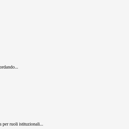
cordando...
er ruoli istituzionali...