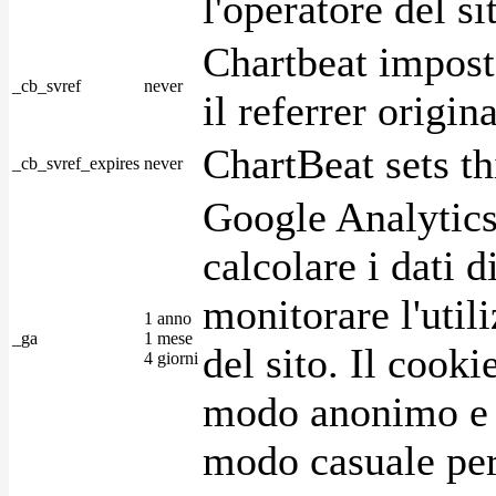
l'operatore del s
Chartbeat impost
_cb_svref
never
il referrer origin
ChartBeat sets th
_cb_svref_expires
never
Google Analytics
calcolare i dati d
monitorare l'utili
1 anno
_ga
1 mese
del sito. Il cook
4 giorni
modo anonimo e 
modo casuale per 