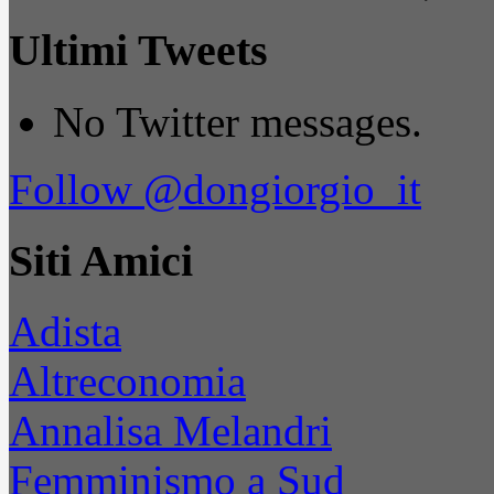
Ultimi Tweets
No Twitter messages.
Follow @dongiorgio_it
Siti Amici
Adista
Altreconomia
Annalisa Melandri
Femminismo a Sud