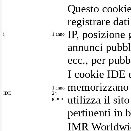
Questo cookie
registrare dat
IP, posizione 
i
1 anno
annunci pubblic
ecc., per pubb
I cookie IDE 
memorizzano i
1 anno
IDE
24
utilizza il si
giorni
pertinenti in b
IMR Worldwid