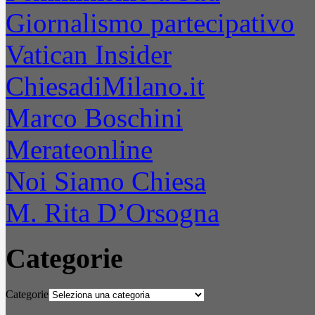
Giornalismo partecipativo
Vatican Insider
ChiesadiMilano.it
Marco Boschini
Merateonline
Noi Siamo Chiesa
M. Rita D’Orsogna
Categorie
Categorie