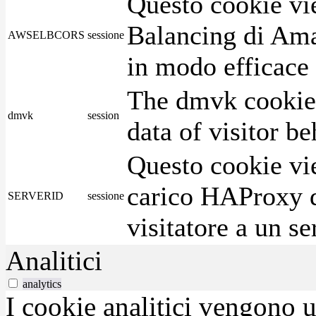
Questo cookie vie
Balancing di Ama
AWSELBCORS
sessione
in modo efficace i
The dmvk cookie 
dmvk
session
data of visitor b
Questo cookie vie
carico HAProxy di
SERVERID
sessione
visitatore a un se
Analitici
analytics
I cookie analitici vengono u