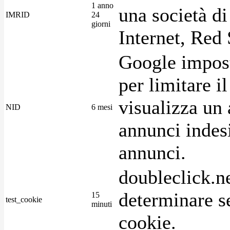
1 anno
una società di
IMRID
24
giorni
Internet, Red 
Google imposta
per limitare i
visualizza un 
NID
6 mesi
annunci indesi
annunci.
doubleclick.n
determinare se
15
test_cookie
minuti
cookie.