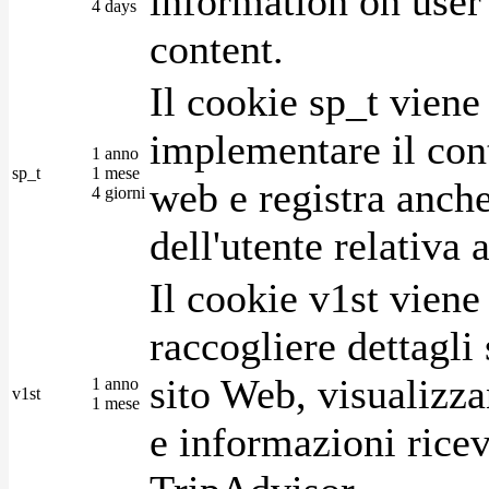
information on user 
4 days
content.
Il cookie sp_t viene
implementare il cont
1 anno
sp_t
1 mese
web e registra anche
4 giorni
dell'utente relativa 
Il cookie v1st vien
raccogliere dettagli 
sito Web, visualizza
1 anno
v1st
1 mese
e informazioni ricev