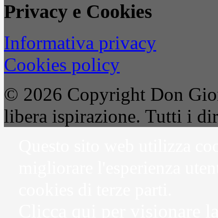
Privacy e Cookies
Informativa privacy
Cookies policy
© 2026 Copyright Don Gior
libera ispirazione. Tutti i dir
Questo sito web utilizza coo
migliorare l'esperienza uten
cookies di terze parti.
Clicca qui per visionare l