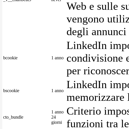
Web e sulle su
vengono utiliz
degli annunci p
LinkedIn impo
condivisione e
bcookie
1 anno
per riconoscer
LinkedIn impo
bscookie
1 anno
memorizzare l
Criterio impos
1 anno
cto_bundle
24
funzioni tra l
giorni