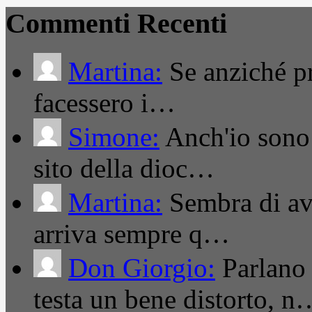
Commenti Recenti
Martina:
Se anziché pro
facessero i…
Simone:
Anch'io sono 
sito della dioc…
Martina:
Sembra di ave
arriva sempre q…
Don Giorgio:
Parlano
testa un bene distorto, n