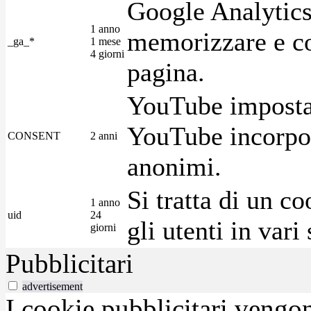
Google Analytics
1 anno
memorizzare e con
_ga_*
1 mese
4 giorni
pagina.
YouTube imposta 
YouTube incorpora
CONSENT
2 anni
anonimi.
Si tratta di un c
1 anno
uid
24
gli utenti in var
giorni
Pubblicitari
advertisement
I cookie pubblicitari vengono