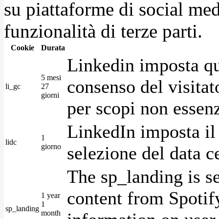
su piattaforme di social medi
funzionalità di terze parti.
Cookie
Durata
Linkedin imposta qu
5 mesi
consenso del visitat
li_gc
27
giorni
per scopi non essenz
LinkedIn imposta il 
1
lidc
giorno
selezione del data c
The sp_landing is s
content from Spotify
1 year
1
sp_landing
month