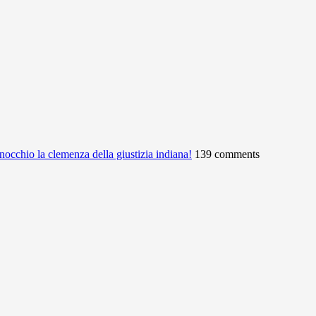
ginocchio la clemenza della giustizia indiana!
139 comments