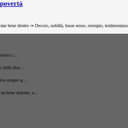
 povertà
star bene dentro ⇒ Decoro, nobiltà, buon senso, esempio, testimonianza p
acessero i…
to della dioc…
rriva sempre q…
 un bene distorto, n…