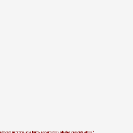
lmente perversi, solo furbi, opportunisti, ideologicamente ottusi?