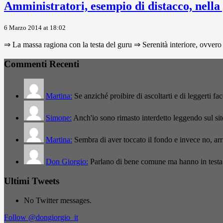
Amministratori, esempio di distacco, nella
6 Marzo 2014 at 18:02
⇒ La massa ragiona con la testa del guru ⇒ Serenità interiore, ovvero 
Commenti Recenti
Martina:
Se anziché proibire di ascoltarti e di leggerti f
Simone:
Anch'io sono rimasto interdetto leggendo sul si
Martina:
Sembra di aver toccato il fondo e invece no, a
Don Giorgio:
Parlano di bene comune ma hanno in testa
Ultimi Tweets
No Twitter messages.
Follow @dongiorgio_it