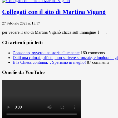
Collegati con il sito di Martina Viganò
27 Febbraio 2023 at 15:17
per vedere il sito di Martina Viganò clicca sull’immagine ⇓ ...
Gli articoli più letti
Consonno, ovvero una storia allucinante
160 comments
Dàtti una calmata, rifletti, non scrivere stronzate, e implora in 
E la Chiesa continua… Speriamo in meglio!
87 comments
Omelie da YouTube