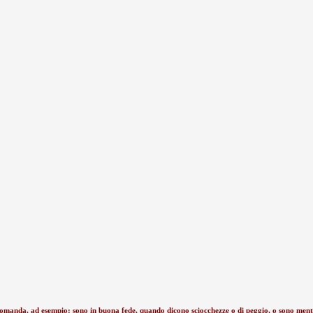
 domanda, ad esempio: sono in buona fede, quando dicono sciocchezze o di peggio, o sono menta