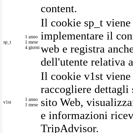
content.
Il cookie sp_t viene
implementare il cont
1 anno
sp_t
1 mese
web e registra anche
4 giorni
dell'utente relativa 
Il cookie v1st vien
raccogliere dettagli 
sito Web, visualizza
1 anno
v1st
1 mese
e informazioni ricev
TripAdvisor.