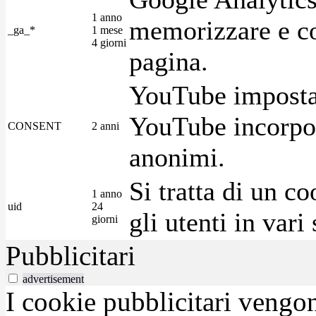
1 anno
memorizzare e con
_ga_*
1 mese
4 giorni
pagina.
YouTube imposta 
YouTube incorpora
CONSENT
2 anni
anonimi.
Si tratta di un c
1 anno
uid
24
gli utenti in var
giorni
Pubblicitari
advertisement
I cookie pubblicitari vengono