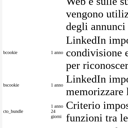
Web e sulle su
vengono utiliz
degli annunci p
LinkedIn impo
condivisione e
bcookie
1 anno
per riconoscer
LinkedIn impo
bscookie
1 anno
memorizzare l
Criterio impos
1 anno
cto_bundle
24
funzioni tra l
giorni