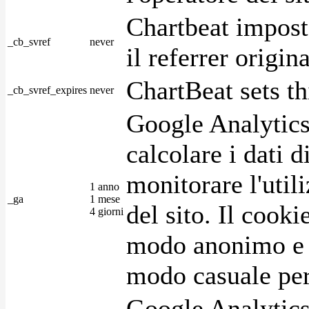
Chartbeat impost
_cb_svref
never
il referrer origin
ChartBeat sets th
_cb_svref_expires
never
Google Analytics
calcolare i dati d
monitorare l'utili
1 anno
_ga
1 mese
del sito. Il cook
4 giorni
modo anonimo e 
modo casuale per 
Google Analytics