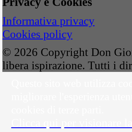
Privacy e Cookies
Informativa privacy
Cookies policy
© 2026 Copyright Don Gior
libera ispirazione. Tutti i dir
Questo sito web utilizza coo
migliorare l'esperienza uten
cookies di terze parti.
Clicca qui per visionare l