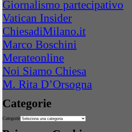
Giornalismo partecipativo
Vatican Insider
ChiesadiMilano.it
Marco Boschini
Merateonline
Noi Siamo Chiesa
M. Rita D’Orsogna
Categorie
Categorie