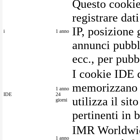
Questo cookie
registrare dat
IP, posizione 
i
1 anno
annunci pubblic
ecc., per pubb
I cookie IDE 
memorizzano i
1 anno
IDE
24
utilizza il si
giorni
pertinenti in b
IMR Worldwid
1 anno