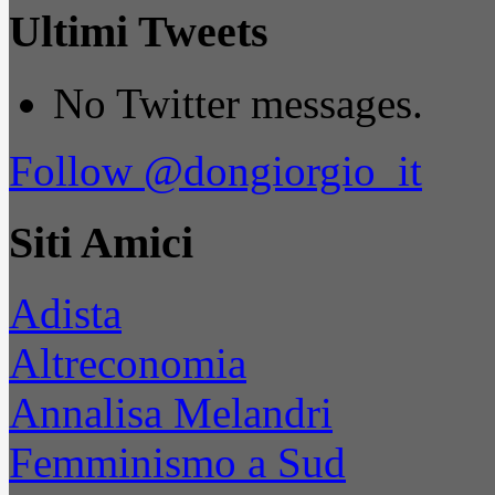
Ultimi Tweets
No Twitter messages.
Follow @dongiorgio_it
Siti Amici
Adista
Altreconomia
Annalisa Melandri
Femminismo a Sud