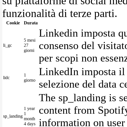
su piattaforme di social medi
funzionalità di terze parti.
Cookie
Durata
Linkedin imposta qu
5 mesi
consenso del visitat
li_gc
27
giorni
per scopi non essenz
LinkedIn imposta il 
1
lidc
giorno
selezione del data c
The sp_landing is s
content from Spotify
1 year
1
sp_landing
month
information on user 
4 days