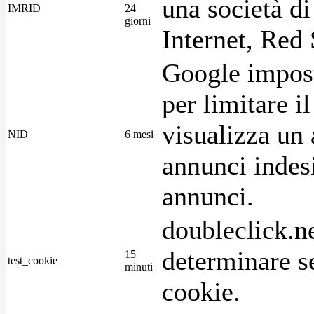
una società di
IMRID
24
giorni
Internet, Red 
Google imposta
per limitare i
visualizza un 
NID
6 mesi
annunci indesi
annunci.
doubleclick.n
determinare se
15
test_cookie
minuti
cookie.