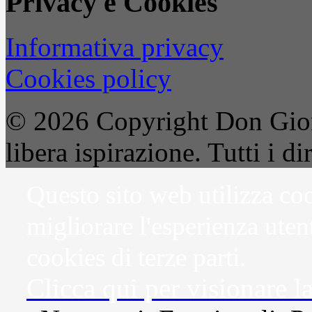
Privacy e Cookies
Informativa privacy
Cookies policy
© 2026 Copyright Don Gior
libera ispirazione. Tutti i dir
Questo sito web utilizza coo
migliorare l'esperienza uten
cookies di terze parti.
Clicca qui per visionare l