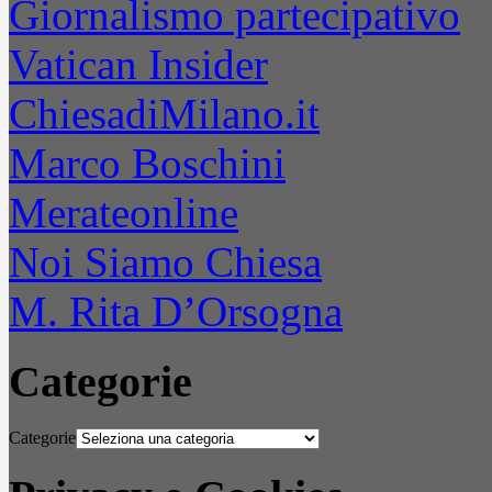
Giornalismo partecipativo
Vatican Insider
ChiesadiMilano.it
Marco Boschini
Merateonline
Noi Siamo Chiesa
M. Rita D’Orsogna
Categorie
Categorie