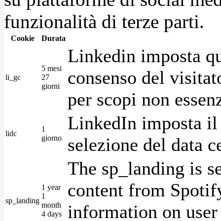
funzionalità di terze parti.
Cookie
Durata
Linkedin imposta qu
5 mesi
consenso del visitat
li_gc
27
giorni
per scopi non essenz
LinkedIn imposta il 
1
lidc
giorno
selezione del data c
The sp_landing is s
content from Spotify
1 year
1
sp_landing
month
information on user 
4 days