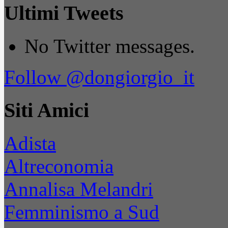
Ultimi Tweets
No Twitter messages.
Follow @dongiorgio_it
Siti Amici
Adista
Altreconomia
Annalisa Melandri
Femminismo a Sud