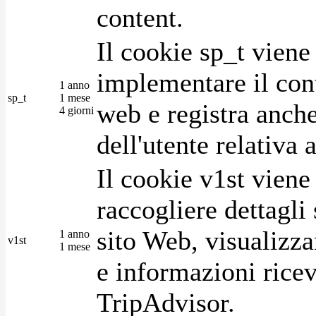
content.
Il cookie sp_t viene
implementare il cont
1 anno
sp_t
1 mese
web e registra anche
4 giorni
dell'utente relativa 
Il cookie v1st vien
raccogliere dettagli 
sito Web, visualizza
1 anno
v1st
1 mese
e informazioni ricev
TripAdvisor.