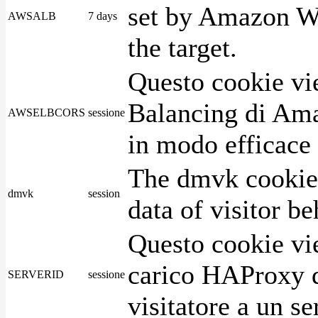
set by Amazon We
AWSALB
7 days
the target.
Questo cookie vie
Balancing di Ama
AWSELBCORS
sessione
in modo efficace i
The dmvk cookie 
dmvk
session
data of visitor b
Questo cookie vie
carico HAProxy di
SERVERID
sessione
visitatore a un se