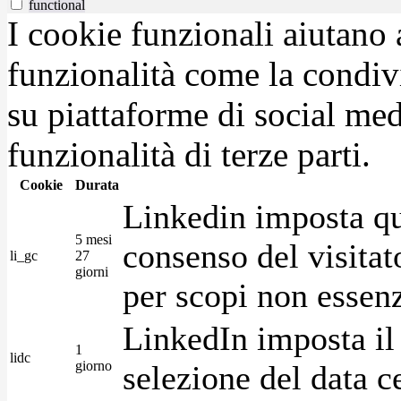
functional
I cookie funzionali aiutano 
funzionalità come la condiv
su piattaforme di social medi
funzionalità di terze parti.
Cookie
Durata
Linkedin imposta qu
5 mesi
consenso del visitat
li_gc
27
giorni
per scopi non essenz
LinkedIn imposta il 
1
lidc
giorno
selezione del data c