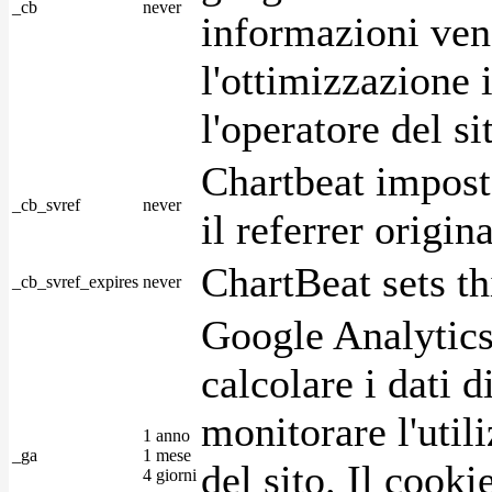
_cb
never
informazioni ven
l'ottimizzazione i
l'operatore del s
Chartbeat impost
_cb_svref
never
il referrer origin
ChartBeat sets th
_cb_svref_expires
never
Google Analytics
calcolare i dati d
monitorare l'utili
1 anno
_ga
1 mese
del sito. Il cook
4 giorni