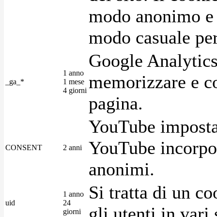
modo anonimo e 
modo casuale per 
Google Analytics
1 anno
memorizzare e con
_ga_*
1 mese
4 giorni
pagina.
YouTube imposta 
YouTube incorpora
CONSENT
2 anni
anonimi.
Si tratta di un c
1 anno
uid
24
gli utenti in var
giorni