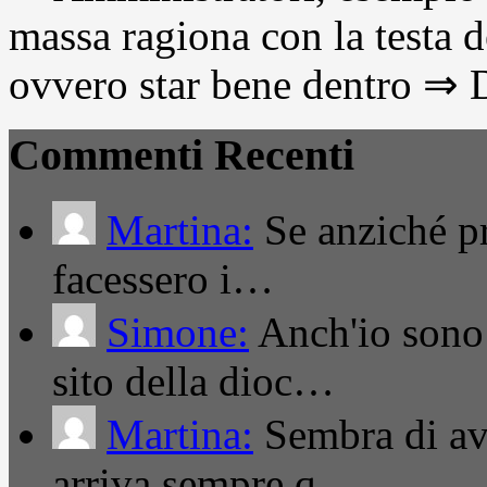
massa ragiona con la testa d
ovvero star bene dentro ⇒ D
Commenti Recenti
Martina:
Se anziché pro
facessero i…
Simone:
Anch'io sono 
sito della dioc…
Martina:
Sembra di ave
arriva sempre q…