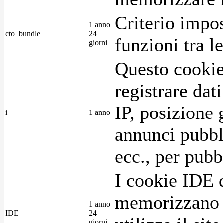
Criterio impos
1 anno
cto_bundle
24
funzioni tra l
giorni
Questo cookie
registrare dat
IP, posizione 
i
1 anno
annunci pubblic
ecc., per pubb
I cookie IDE 
memorizzano i
1 anno
IDE
24
giorni