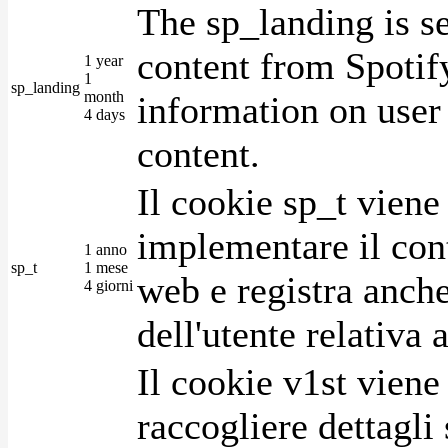
The sp_landing is s
content from Spotify
1 year
1
sp_landing
month
information on user 
4 days
content.
Il cookie sp_t viene
implementare il cont
1 anno
sp_t
1 mese
web e registra anche
4 giorni
dell'utente relativa 
Il cookie v1st vien
raccogliere dettagli 