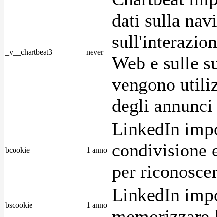
dati sulla nav
sull'interazio
_v__chartbeat3
never
Web e sulle su
vengono utiliz
degli annunci p
LinkedIn impo
condivisione e
bcookie
1 anno
per riconoscer
LinkedIn impo
bscookie
1 anno
memorizzare l