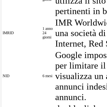
utilizza il si
pertinenti in b
IMR Worldwid
1 anno
una società di
IMRID
24
giorni
Internet, Red 
Google imposta
per limitare i
visualizza un 
NID
6 mesi
annunci indesi
annunci.