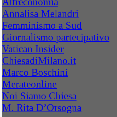
Altreconomia
Annalisa Melandri
Femminismo a Sud
Giornalismo partecipativo
Vatican Insider
ChiesadiMilano.it
Marco Boschini
Merateonline
Noi Siamo Chiesa
M. Rita D’Orsogna