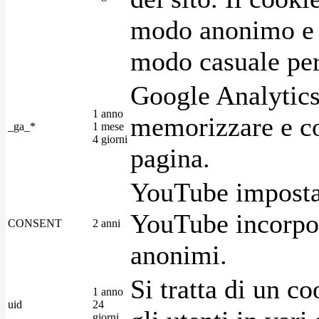
modo anonimo e 
modo casuale per 
Google Analytics
1 anno
memorizzare e con
_ga_*
1 mese
4 giorni
pagina.
YouTube imposta 
YouTube incorpora
CONSENT
2 anni
anonimi.
Si tratta di un c
1 anno
uid
24
giorni