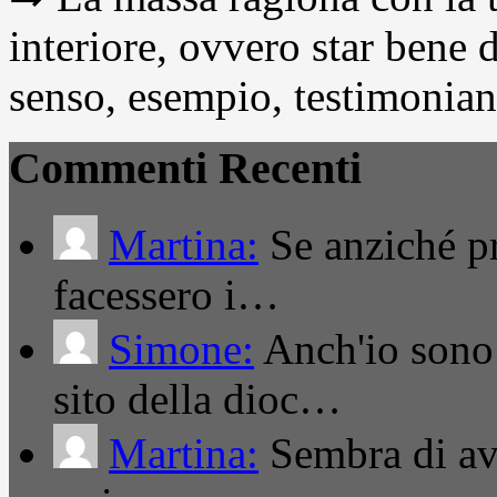
interiore, ovvero star bene
senso, esempio, testimonianza
Commenti Recenti
Martina:
Se anziché pro
facessero i…
Simone:
Anch'io sono 
sito della dioc…
Martina:
Sembra di ave