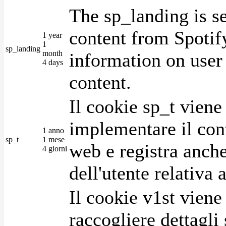
The sp_landing is s
content from Spotify
1 year
1
sp_landing
month
information on user 
4 days
content.
Il cookie sp_t viene
implementare il cont
1 anno
sp_t
1 mese
web e registra anche
4 giorni
dell'utente relativa 
Il cookie v1st vien
raccogliere dettagli 