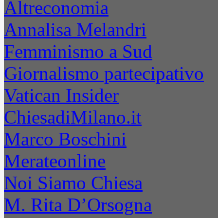
Altreconomia
Annalisa Melandri
Femminismo a Sud
Giornalismo partecipativo
Vatican Insider
ChiesadiMilano.it
Marco Boschini
Merateonline
Noi Siamo Chiesa
M. Rita D’Orsogna