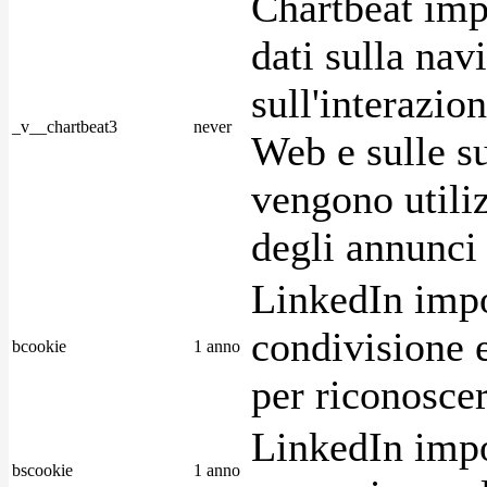
Chartbeat imp
dati sulla nav
sull'interazio
_v__chartbeat3
never
Web e sulle su
vengono utiliz
degli annunci p
LinkedIn impo
condivisione e
bcookie
1 anno
per riconoscer
LinkedIn impo
bscookie
1 anno