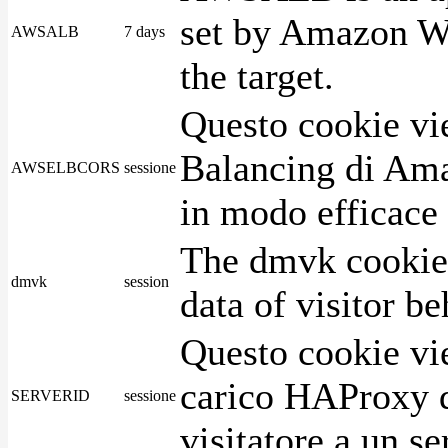
set by Amazon We
AWSALB
7 days
the target.
Questo cookie vie
Balancing di Ama
AWSELBCORS
sessione
in modo efficace i
The dmvk cookie 
dmvk
session
data of visitor b
Questo cookie vie
carico HAProxy di
SERVERID
sessione
visitatore a un se