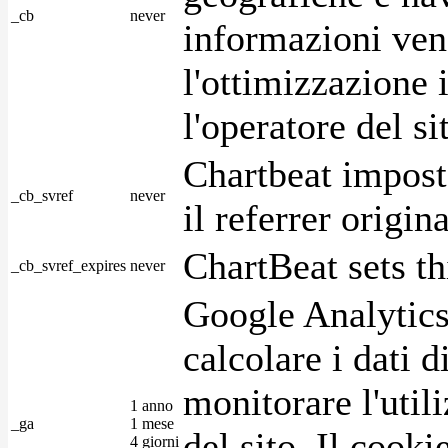
_cb
never
informazioni ven
l'ottimizzazione i
l'operatore del s
Chartbeat impost
_cb_svref
never
il referrer origin
ChartBeat sets th
_cb_svref_expires
never
Google Analytics
calcolare i dati d
monitorare l'utili
1 anno
_ga
1 mese
del sito. Il cook
4 giorni