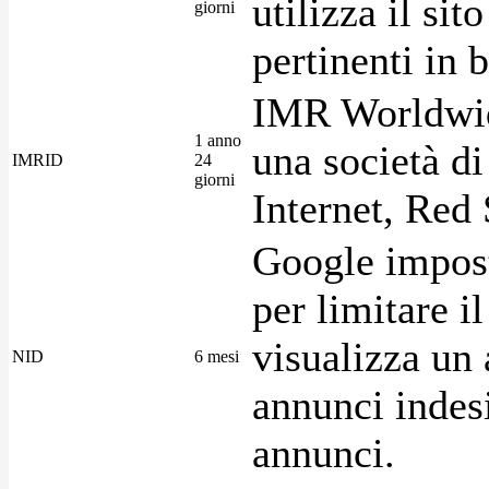
utilizza il si
giorni
pertinenti in b
IMR Worldwid
1 anno
una società di
IMRID
24
giorni
Internet, Red 
Google imposta
per limitare i
visualizza un 
NID
6 mesi
annunci indesi
annunci.