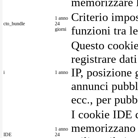
memorizzare l
Criterio impos
1 anno
cto_bundle
24
funzioni tra l
giorni
Questo cookie
registrare dat
IP, posizione 
i
1 anno
annunci pubblic
ecc., per pubb
I cookie IDE 
memorizzano i
1 anno
IDE
24