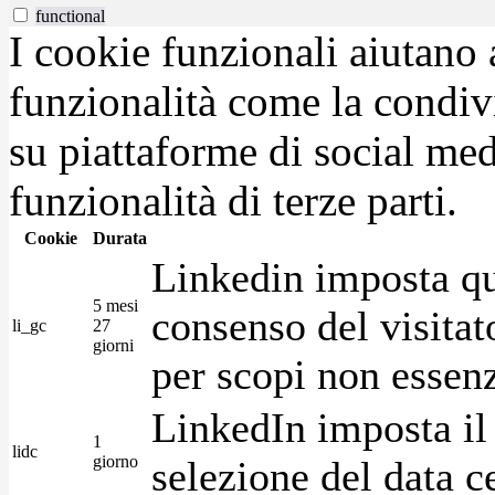
functional
I cookie funzionali aiutano 
funzionalità come la condiv
su piattaforme di social medi
funzionalità di terze parti.
Cookie
Durata
Linkedin imposta qu
5 mesi
consenso del visitat
li_gc
27
giorni
per scopi non essenz
LinkedIn imposta il 
1
lidc
giorno
selezione del data c