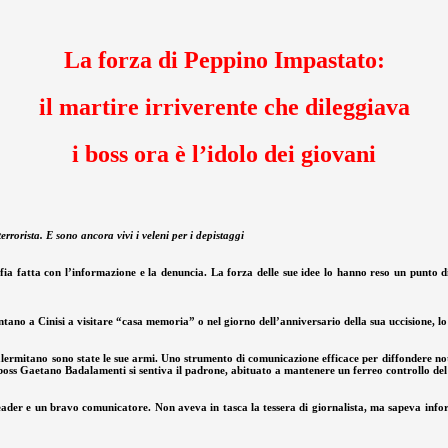
La forza di Peppino Impastato:
il martire irriverente che dileggiava
i boss ora è l’idolo dei giovani
rorista. E sono ancora vivi i veleni per i depistaggi
ia fatta con l’informazione e la denuncia. La forza delle sue idee lo hanno reso un punto di
entano a Cinisi a visitare “casa memoria” o nel giorno dell’anniversario della sua uccisione,
alermitano sono state le sue armi. Uno strumento di comunicazione efficace per diffondere no
 Il boss Gaetano Badalamenti si sentiva il padrone, abituato a mantenere un ferreo controllo del
n leader e un bravo comunicatore. Non aveva in tasca la tessera di giornalista, ma sapeva inf