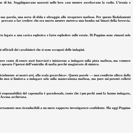
o di lui. Sogghignavano nascosti nelle loro case mentre ascoltavano la radio. L’ironia e
 sua parola, una sorta di sfida e oltraggio allo strapotere mafioso. Per questo Badalamenti
nno provato a far credere che era morto mentre metteva una bomba sui binari della ferrovia.
 legato a una carica esplosiva e fatto esplodere sulle rotaie. Di Peppino sono rimasti solo
fficiali dei carabinieri che si sono occupati delle indagini.
esero conto di essere stati fuorviati e iniziarono a indagare sulla pista mafiosa, ma vennero
 sposato l’ipotesi dell’omicidio di mafia perché magistrato di sinistra.
ficialmente ai nostri atti, alla scala gerarchica». Queste parole — non condivise allora dalla
he non si limitava a indagare solo sulla manovalanza mafiosa, ma pure sui potenti colletti
si responsabilità del capomafia è paradossale, tanto che i pm pochi anni fa hanno indagato,
 Accusa archiviata.
to, certamente non riconducibili a un mero rapporto investigatore-confidente. Ma oggi Peppino