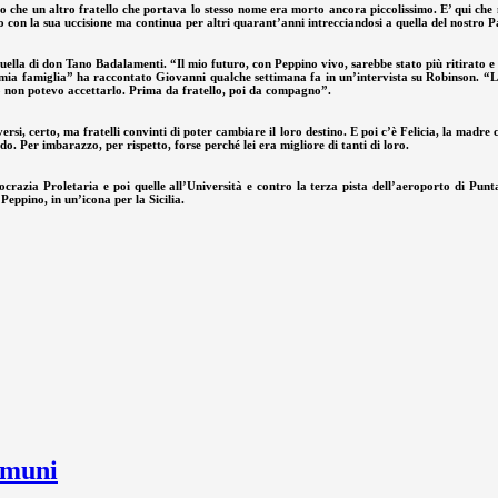
o che un altro fratello che portava lo stesso nome era morto ancora piccolissimo. E’ qui che 
rto con la sua uccisione ma continua per altri quarant’anni intrecciandosi a quella del nostro 
ella di don Tano Badalamenti. “Il mio futuro, con Peppino vivo, sarebbe stato più ritirato e 
 mia famiglia” ha raccontato Giovanni qualche settimana fa in un’intervista su Robinson. “La
to non potevo accettarlo. Prima da fratello, poi da compagno”.
rsi, certo, ma fratelli convinti di poter cambiare il loro destino. E poi c’è Felicia, la madre
. Per imbarazzo, per rispetto, forse perché lei era migliore di tanti di loro.
razia Proletaria e poi quelle all’Università e contro la terza pista dell’aeroporto di Punta 
eppino, in un’icona per la Sicilia.
omuni