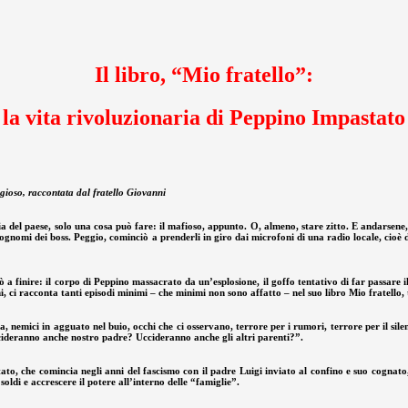
Il libro, “Mio fratello”:
la vita rivoluzionaria di Peppino Impastato
aggioso, raccontata dal fratello Giovanni
fia del paese, solo una cosa può fare: il mafioso, appunto. O, almeno, stare zitto. E andarse
i e cognomi dei boss. Peggio, cominciò a prenderli in giro dai microfoni di una radio locale, c
nire: il corpo di Peppino massacrato da un’esplosione, il goffo tentativo di far passare il 
i, ci racconta tanti episodi minimi – che minimi non sono affatto – nel suo libro Mio fratello,
nemici in agguato nel buio, occhi che ci osservano, terrore per i rumori, terrore per il sile
deranno anche nostro padre? Uccideranno anche gli altri parenti?”.
ato, che comincia negli anni del fascismo con il padre Luigi inviato al confino e suo cognato
oldi e accrescere il potere all’interno delle “famiglie”.