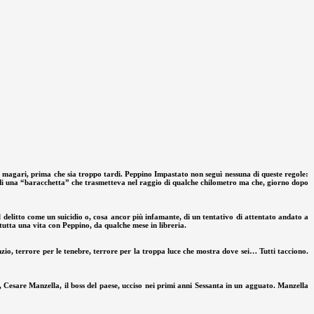
ne, magari, prima che sia troppo tardi. Peppino Impastato non seguì nessuna di queste regole:
ioè di una “baracchetta” che trasmetteva nel raggio di qualche chilometro ma che, giorno dopo
delitto come un suicidio o, cosa ancor più infamante, di un tentativo di attentato andato a
 tutta una vita con Peppino, da qualche mese in libreria.
nzio, terrore per le tenebre, terrore per la troppa luce che mostra dove sei… Tutti tacciono.
, Cesare Manzella, il boss del paese, ucciso nei primi anni Sessanta in un agguato. Manzella