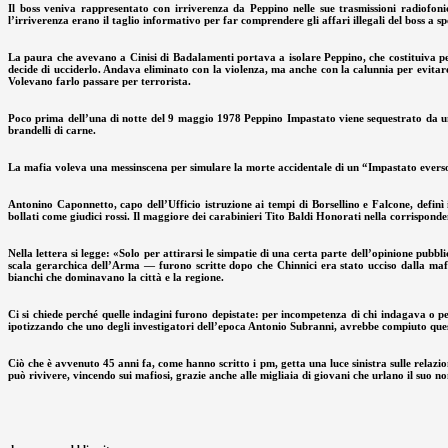
Il boss veniva rappresentato con irriverenza da Peppino nelle sue trasmissioni radiofon
l’irriverenza erano il taglio informativo per far comprendere gli affari illegali del boss a s
La paura che avevano a Cinisi di Badalamenti portava a isolare Peppino, che costituiva per
decide di ucciderlo. Andava eliminato con la violenza, ma anche con la calunnia per evitar
Volevano farlo passare per terrorista.
Poco prima dell’una di notte del 9 maggio 1978 Peppino Impastato viene sequestrato da un c
brandelli di carne.
La mafia voleva una messinscena per simulare la morte accidentale di un “Impastato eversore”
Antonino Caponnetto, capo dell’Ufficio istruzione ai tempi di Borsellino e Falcone, definì i
bollati come giudici rossi. Il maggiore dei carabinieri Tito Baldi Honorati nella corrisponde
Nella lettera si legge: «Solo per attirarsi le simpatie di una certa parte dell’opinione pubb
scala gerarchica dell’Arma — furono scritte dopo che Chinnici era stato ucciso dalla mafi
bianchi che dominavano la città e la regione.
Ci si chiede perché quelle indagini furono depistate: per incompetenza di chi indagava o p
ipotizzando che uno degli investigatori dell’epoca Antonio Subranni, avrebbe compiuto ques
Ciò che è avvenuto 45 anni fa, come hanno scritto i pm, getta una luce sinistra sulle relazi
può rivivere, vincendo sui mafiosi, grazie anche alle migliaia di giovani che urlano il suo n