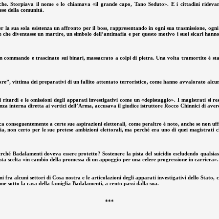
iche. Storpiava il nome e lo chiamava «il grande capo, Tano Seduto». E i cittadini ridevan
pese della comunità.
 la sua sola esistenza un affronto per il boss, rappresentando in ogni sua trasmissione, ogni
e che diventasse un martire, un simbolo dell’antimafia e per questo motivo i suoi sicari ha
ommando e trascinato sui binari, massacrato a colpi di pietra. Una volta tramortito è stato
, vittima dei preparativi di un fallito attentato terroristico, come hanno avvalorato alcuni u
 ritardi e le omissioni degli apparati investigativi come un «depistaggio». I magistrati si r
nza interna diretta ai vertici dell’Arma, accusava il giudice istruttore Rocco Chinnici di avere
lica conseguentemente a certe sue aspirazioni elettorali, come peraltro è noto, anche se non uf
a, non certo per le sue pretese ambizioni elettorali, ma perché era uno di quei magistrati c
erché Badalamenti doveva essere protetto? Sostenere la pista del suicidio escludendo qualsia
ta scelta «in cambio della promessa di un appoggio per una celere progressione in carriera».
oni fra alcuni settori di Cosa nostra e le articolazioni degli apparati investigativi dello Sta
ome sotto la casa della famiglia Badalamenti, a cento passi dalla sua.
***