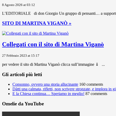
8 Agosto 2026 at 03:12
L’EDITORIALE di don Giorgio Un gruppo di pensanti… a supporto dei 
SITO DI MARTINA VIGANÒ »
Collegati con il sito di Martina Viganò
27 Febbraio 2023 at 15:17
per vedere il sito di Martina Viganò clicca sull’immagine ⇓ ...
Gli articoli più letti
Consonno, ovvero una storia allucinante
160 comments
Dàtti una calmata, rifletti, non scrivere stronzate, e implora in 
E la Chiesa continua… Speriamo in meglio!
87 comments
Omelie da YouTube