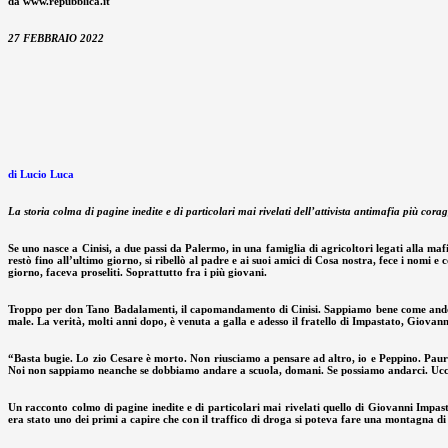
da www.repubblica.it
27 FEBBRAIO 2022
di Lucio Luca
La storia colma di pagine inedite e di particolari mai rivelati dell’attivista antimafia più cor
Se uno nasce a Cinisi, a due passi da Palermo, in una famiglia di agricoltori legati alla ma
restò fino all’ultimo giorno, si ribellò al padre e ai suoi amici di Cosa nostra, fece i nom
giorno, faceva proseliti. Soprattutto fra i più giovani.
Troppo per don Tano Badalamenti, il capomandamento di Cinisi. Sappiamo bene come andò a fi
male. La verità, molti anni dopo, è venuta a galla e adesso il fratello di Impastato, Giovann
“Basta bugie. Lo zio Cesare è morto. Non riusciamo a pensare ad altro, io e Peppino. Paura, 
Noi non sappiamo neanche se dobbiamo andare a scuola, domani. Se possiamo andarci. Ucci
Un racconto colmo di pagine inedite e di particolari mai rivelati quello di Giovanni Impast
era stato uno dei primi a capire che con il traffico di droga si poteva fare una montagna di s