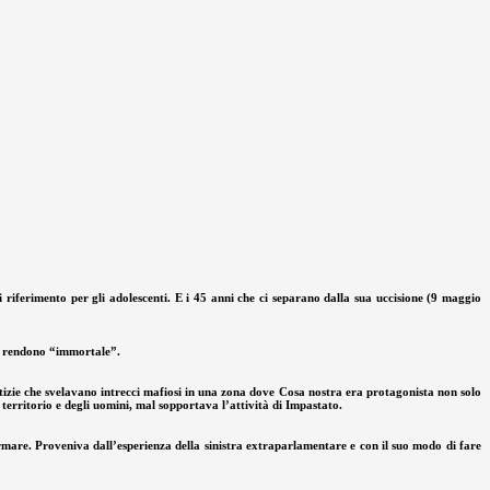
 riferimento per gli adolescenti. E i 45 anni che ci separano dalla sua uccisione (9 maggio
 lo rendono “immortale”.
tizie che svelavano intrecci mafiosi in una zona dove Cosa nostra era protagonista non solo
 territorio e degli uomini, mal sopportava l’attività di Impastato.
ormare. Proveniva dall’esperienza della sinistra extraparlamentare e con il suo modo di fare