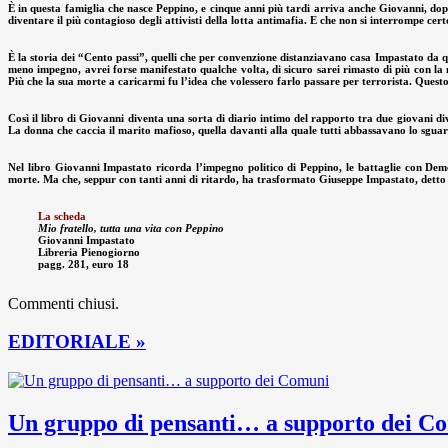
È in questa famiglia che nasce Peppino, e cinque anni più tardi arriva anche Giovanni, dop
diventare il più contagioso degli attivisti della lotta antimafia. E che non si interrompe ce
È la storia dei “Cento passi”, quelli che per convenzione distanziavano casa Impastato da qu
meno impegno, avrei forse manifestato qualche volta, di sicuro sarei rimasto di più con la
Più che la sua morte a caricarmi fu l’idea che volessero farlo passare per terrorista. Ques
Così il libro di Giovanni diventa una sorta di diario intimo del rapporto tra due giovani dive
La donna che caccia il marito mafioso, quella davanti alla quale tutti abbassavano lo sguardo
Nel libro Giovanni Impastato ricorda l’impegno politico di Peppino, le battaglie con Democ
morte. Ma che, seppur con tanti anni di ritardo, ha trasformato Giuseppe Impastato, detto P
La scheda
Mio fratello, tutta una vita con Peppino
Giovanni Impastato
Libreria Pienogiorno
pagg. 281, euro 18
Commenti chiusi.
EDITORIALE »
Un gruppo di pensanti… a supporto dei C