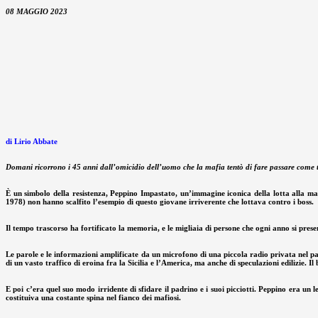
08 MAGGIO 2023
di Lirio Abbate
Domani ricorrono i 45 anni dall’omicidio dell’uomo che la mafia tentò di fare passare come ter
È un simbolo della resistenza, Peppino Impastato, un’immagine iconica della lotta alla maf
1978) non hanno scalfito l’esempio di questo giovane irriverente che lottava contro i boss.
Il tempo trascorso ha fortificato la memoria, e le migliaia di persone che ogni anno si pres
Le parole e le informazioni amplificate da un microfono di una piccola radio privata nel p
di un vasto traffico di eroina fra la Sicilia e l’America, ma anche di speculazioni edilizie.
E poi c’era quel suo modo irridente di sfidare il padrino e i suoi picciotti. Peppino era u
costituiva una costante spina nel fianco dei mafiosi.