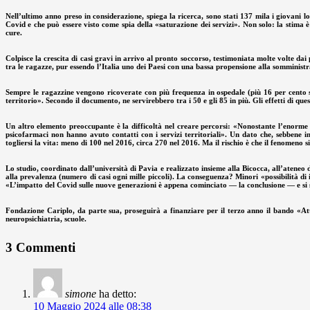
Nell’ultimo anno preso in considerazione, spiega la ricerca, sono stati 137 mila i giovani l
Covid e che può essere visto come spia della «saturazione dei servizi». Non solo: la stima è c
cure.
Colpisce la crescita di casi gravi in arrivo al pronto soccorso, testimoniata molte volte dai 
tra le ragazze, pur essendo l’Italia uno dei Paesi con una bassa propensione alla somministr
Sempre le ragazzine vengono ricoverate con più frequenza in ospedale (più 16 per cento 
territorio». Secondo il documento, ne servirebbero tra i 50 e gli 85 in più. Gli effetti di q
Un altro elemento preoccupante è la difficoltà nel creare percorsi: «Nonostante l’enorme s
psicofarmaci non hanno avuto contatti con i servizi territoriali». Un dato che, sebbene in 
togliersi la vita: meno di 100 nel 2016, circa 270 nel 2016. Ma il rischio è che il fenomeno s
Lo studio, coordinato dall’università di Pavia e realizzato insieme alla Bicocca, all’ateneo d
alla prevalenza (numero di casi ogni mille piccoli). La conseguenza? Minori «possibilità di 
«L’impatto del Covid sulle nuove generazioni è appena cominciato — la conclusione — e si som
Fondazione Cariplo, da parte sua, proseguirà a finanziare per il terzo anno il bando «Atte
neuropsichiatria, scuole.
3 Commenti
simone
ha detto:
10 Maggio 2024 alle 08:38