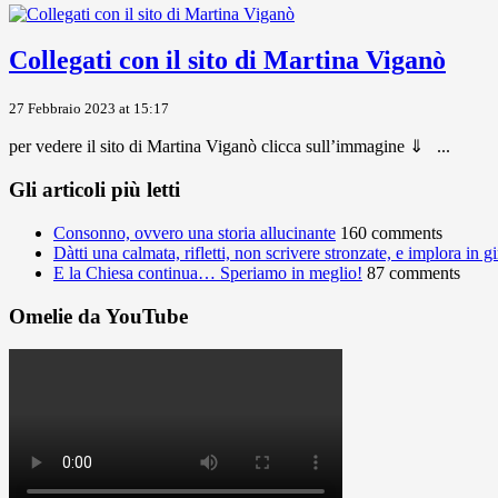
Collegati con il sito di Martina Viganò
27 Febbraio 2023 at 15:17
per vedere il sito di Martina Viganò clicca sull’immagine ⇓ ...
Gli articoli più letti
Consonno, ovvero una storia allucinante
160 comments
Dàtti una calmata, rifletti, non scrivere stronzate, e implora in 
E la Chiesa continua… Speriamo in meglio!
87 comments
Omelie da YouTube