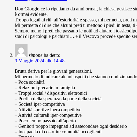
Don Giorgio ce lo ripetiamo da anni ormai, la chiesa gestisc
è ormai evidente.
Troppo legati ai riti, all’esteriorità e spesso, mi permetta, pret
Mi permetta di dire che alcuni preti ti mettono i piedi in testa, t
Sempre meno i preti che passano le notti ad aiutare i tossicodipen
studi di psicologi e psichiatri….e il Vescovo procede spedito sen
simone
ha detto:
9 Maggio 2024 alle 14:48
Brutta deriva per le giovani generazioni.
Mi permetto di indicare alcuni aspetti che stanno condizionando 
– Poca socialità
– Relazioni precarie in famiglia
– Troppi social / dispositivi elettronici
– Perdita della speranza da parte della società
– Società iper-competitiva
– Attività sportive iper-competitive
– Attività culturali iper-competitive
– Poco tempo passato all’aperto
– Genitori troppo impegnati ad assecondare ogni desiderio
– Incapacità di costruire comunità accoglienti