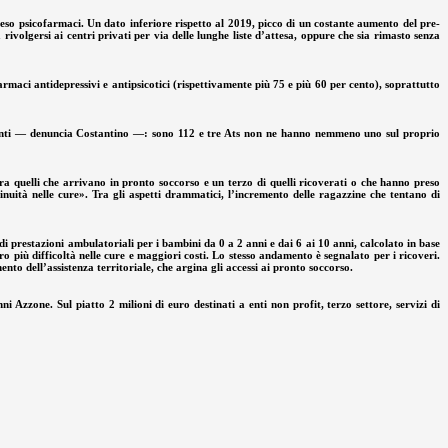
preso psicofarmaci. Un dato inferiore rispetto al 2019, picco di un costante aumento del pre-
 rivolgersi ai centri privati per via delle lunghe liste d’attesa, oppure che sia rimasto senza
farmaci antidepressivi e antipsicotici (rispettivamente più 75 e più 60 per cento), soprattutto
icienti — denuncia Costantino —: sono 112 e tre Ats non ne hanno nemmeno uno sul proprio
ra quelli che arrivano in pronto soccorso e un terzo di quelli ricoverati o che hanno preso
tinuità nelle cure». Tra gli aspetti drammatici, l’incremento delle ragazzine che tentano di
 di prestazioni ambulatoriali per i bambini da 0 a 2 anni e dai 6 ai 10 anni, calcolato in base
o più difficoltà nelle cure e maggiori costi. Lo stesso andamento è segnalato per i ricoveri.
to dell’assistenza territoriale, che argina gli accessi ai pronto soccorso.
Azzone. Sul piatto 2 milioni di euro destinati a enti non profit, terzo settore, servizi di