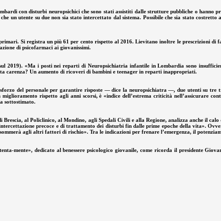
ombardi con disturbi neuropsichici che sono stati assistiti dalle strutture pubbliche o hanno 
he un utente su due non sia stato intercettato dal sistema. Possibile che sia stato costretto a
primari. Si registra un più 61 per cento rispetto al 2016. Lievitano inoltre le prescrizioni di 
azione di psicofarmaci ai giovanissimi.
sul 2019). «Ma i posti nei reparti di Neuropsichiatria infantile in Lombardia sono insuff
uesta carenza? Un aumento di ricoveri di bambini e teenager in reparti inappropriati.
forzo del personale per garantire risposte — dice la neuropsichiatra —, due utenti su tre t
miglioramento rispetto agli anni scorsi, è «indice dell’estrema criticità nell’assicurare con
ia sottostimato.
i Brescia, al Policlinico, al Mondino, agli Spedali Civili e alla Regione, analizza anche il calo
intercettazione precoce e di trattamento dei disturbi fin dalle prime epoche della vita». Ovver
merà agli altri fattori di rischio». Tra le indicazioni per frenare l’emergenza, il potenziamen
nta-mente», dedicato al benessere psicologico giovanile, come ricorda il presidente Giovanni 