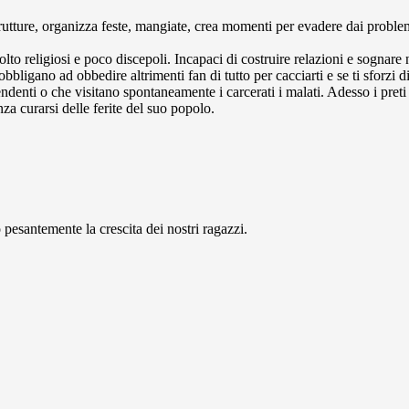
e strutture, organizza feste, mangiate, crea momenti per evadere dai
i molto religiosi e poco discepoli. Incapaci di costruire relazioni e sogn
i obbligano ad obbedire altrimenti fan di tutto per cacciarti e se ti sforzi 
denti o che visitano spontaneamente i carcerati i malati. Adesso i preti li
za curarsi delle ferite del suo popolo.
pesantemente la crescita dei nostri ragazzi.