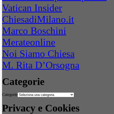
Vatican Insider
ChiesadiMilano.it
Marco Boschini
Merateonline
Noi Siamo Chiesa
M. Rita D’Orsogna
Categorie
Categorie
Privacy e Cookies