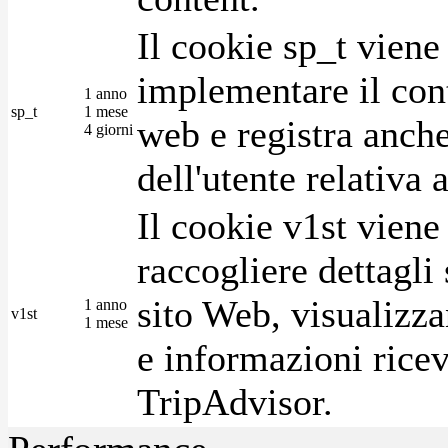
Il cookie sp_t viene
implementare il cont
1 anno
sp_t
1 mese
web e registra anche
4 giorni
dell'utente relativa 
Il cookie v1st vien
raccogliere dettagli 
sito Web, visualizza
1 anno
v1st
1 mese
e informazioni ricev
TripAdvisor.