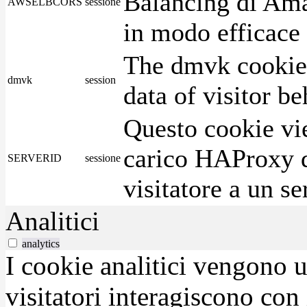
Balancing di Ama
AWSELBCORS
sessione
in modo efficace i
The dmvk cookie 
dmvk
session
data of visitor b
Questo cookie vie
carico HAProxy di
SERVERID
sessione
visitatore a un se
Analitici
analytics
I cookie analitici vengono u
visitatori interagiscono con