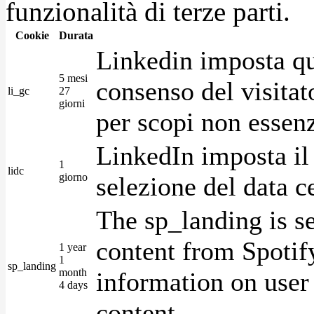
funzionalità di terze parti.
Cookie
Durata
Linkedin imposta qu
5 mesi
consenso del visitat
li_gc
27
giorni
per scopi non essenz
LinkedIn imposta il 
1
lidc
giorno
selezione del data c
The sp_landing is s
content from Spotify
1 year
1
sp_landing
month
information on user 
4 days
content.