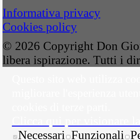
Informativa privacy
Cookies policy
© 2026 Copyright Don Gior
libera ispirazione. Tutti i dir
Questo sito web utilizza coo
migliorare l'esperienza uten
cookies di terze parti.
Clicca qui per visionare l
Necessari
Funzionali
P