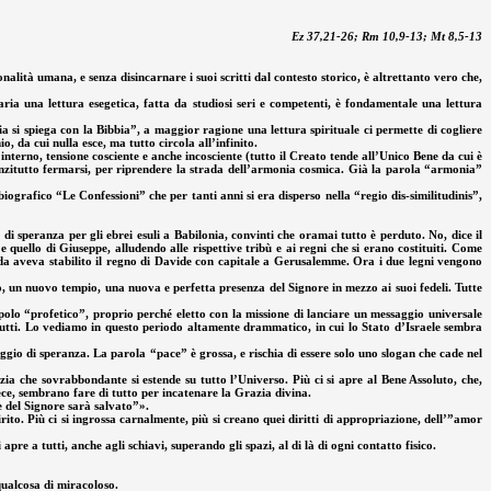
Ez 37,21-26; Rm 10,9-13; Mt 8,5-13
onalità umana, e senza disincarnare i suoi scritti dal contesto storico, è altrettanto vero che,
saria una lettura esegetica, fatta da studiosi seri e competenti, è fondamentale una lettura
bia si spiega con la Bibbia”, a maggior ragione una lettura spirituale ci permette di cogliere
, da cui nulla esce, ma tutto circola all’infinito.
interno, tensione cosciente e anche incosciente (tutto il Creato tende all’Unico Bene da cui è
 anzitutto fermarsi, per riprendere la strada dell’armonia cosmica. Già la parola “armonia”
ografico “Le Confessioni” che per tanti anni si era disperso nella “regio dis-similitudinis”,
di speranza per gli ebrei esuli a Babilonia, convinti che oramai tutto è perduto. No, dice il
 quello di Giuseppe, alludendo alle rispettive tribù e ai regni che si erano costituiti. Come
iuda aveva stabilito il regno di Davide con capitale a Gerusalemme. Ora i due legni vengono
lo, un nuovo tempio, una nuova e perfetta presenza del Signore in mezzo ai suoi fedeli. Tutte
opolo “profetico”, proprio perché eletto con la missione di lanciare un messaggio universale
 tutti. Lo vediamo in questo periodo altamente drammatico, in cui lo Stato d’Israele sembra
saggio di speranza. La parola “pace” è grossa, e rischia di essere solo uno slogan che cade nel
ia che sovrabbondante si estende su tutto l’Universo. Più ci si apre al Bene Assoluto, che,
nvece, sembrano fare di tutto per incatenare la Grazia divina.
me del Signore sarà salvato”».
rito. Più ci si ingrossa carnalmente, più si creano quei diritti di appropriazione, dell’”amor
e a tutti, anche agli schiavi, superando gli spazi, al di là di ogni contatto fisico.
 qualcosa di miracoloso.