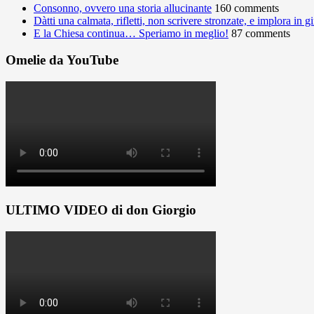
Consonno, ovvero una storia allucinante
160 comments
Dàtti una calmata, rifletti, non scrivere stronzate, e implora in 
E la Chiesa continua… Speriamo in meglio!
87 comments
Omelie da YouTube
ULTIMO VIDEO di don Giorgio