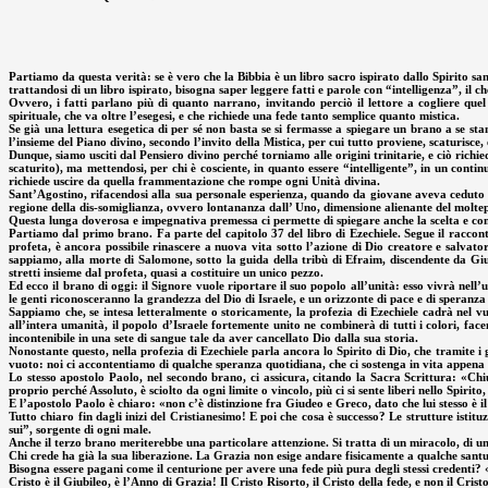
Partiamo da questa verità: se è vero che la Bibbia è un libro sacro ispirato dallo Spirito sant
trattandosi di un libro ispirato, bisogna saper leggere fatti e parole con “intelligenza”, il che
Ovvero, i fatti parlano più di quanto narrano, invitando perciò il lettore a cogliere quel 
spirituale, che va oltre l’esegesi, e che richiede una fede tanto semplice quanto mistica.
Se già una lettura esegetica di per sé non basta se si fermasse a spiegare un brano a se stan
l’insieme del Piano divino, secondo l’invito della Mistica, per cui tutto proviene, scaturisce
Dunque, siamo usciti dal Pensiero divino perché torniamo alle origini trinitarie, e ciò richi
scaturito), ma mettendosi, per chi è cosciente, in quanto essere “intelligente”, in un con
richiede uscire da quella frammentazione che rompe ogni Unità divina.
Sant’Agostino, rifacendosi alla sua personale esperienza, quando da giovane aveva ceduto ad 
regione della dis-somiglianza, ovvero lontananza dall’ Uno, dimensione alienante del moltep
Questa lunga doverosa e impegnativa premessa ci permette di spiegare anche la scelta e com
Partiamo dal primo brano. Fa parte del capitolo 37 del libro di Ezechiele. Segue il racconto
profeta, è ancora possibile rinascere a nuova vita sotto l’azione di Dio creatore e salvator
sappiamo, alla morte di Salomone, sotto la guida della tribù di Efraim, discendente da Giu
stretti insieme dal profeta, quasi a costituire un unico pezzo.
Ed ecco il brano di oggi: il Signore vuole riportare il suo popolo all’unità: esso vivrà nel
le genti riconosceranno la grandezza del Dio di Israele, e un orizzonte di pace e di speranza
Sappiamo che, se intesa letteralmente o storicamente, la profezia di Ezechiele cadrà nel vu
all’intera umanità, il popolo d’Israele fortemente unito ne combinerà di tutti i colori, f
incontenibile in una sete di sangue tale da aver cancellato Dio dalla sua storia.
Nonostante questo, nella profezia di Ezechiele parla ancora lo Spirito di Dio, che tramite i g
vuoto: noi ci accontentiamo di qualche speranza quotidiana, che ci sostenga in vita appen
Lo stesso apostolo Paolo, nel secondo brano, ci assicura, citando la Sacra Scrittura: «Chi
proprio perché Assoluto, è sciolto da ogni limite o vincolo, più ci si sente liberi nello Spiri
E l’apostolo Paolo è chiaro: «non c’è distinzione fra Giudeo e Greco, dato che lui stesso è il
Tutto chiaro fin dagli inizi del Cristianesimo! E poi che cosa è successo? Le strutture istit
sui”, sorgente di ogni male.
Anche il terzo brano meriterebbe una particolare attenzione. Si tratta di un miracolo, di un 
Chi crede ha già la sua liberazione. La Grazia non esige andare fisicamente a qualche santua
Bisogna essere pagani come il centurione per avere una fede più pura degli stessi credenti? 
Cristo è il Giubileo, è l’Anno di Grazia! Il Cristo Risorto, il Cristo della fede, e non il Cr