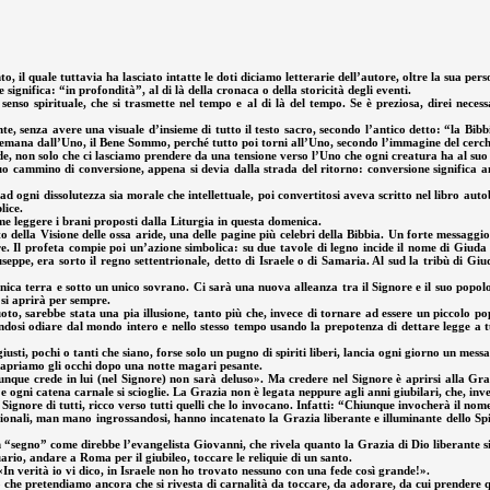
o, il quale tuttavia ha lasciato intatte le doti diciamo letterarie dell’autore, oltre la sua pers
 significa: “in profondità”, al di là della cronaca o della storicità degli eventi.
senso spirituale, che si trasmette nel tempo e al di là del tempo. Se è preziosa, direi neces
te, senza avere una visuale d’insieme di tutto il testo sacro, secondo l’antico detto: “la Bib
, emana dall’Uno, il Bene Sommo, perché tutto poi torni all’Uno, secondo l’immagine del cerchio
ede, non solo che ci lasciamo prendere da una tensione verso l’Uno che ogni creatura ha al suo 
tinuo cammino di conversione, appena si devia dalla strada del ritorno: conversione significa
ogni dissolutezza sia morale che intellettuale, poi convertitosi aveva scritto nel libro autobi
lice.
e leggere i brani proposti dalla Liturgia in questa domenica.
 della Visione delle ossa aride, una delle pagine più celebri della Bibbia. Un forte messaggio 
e. Il profeta compie poi un’azione simbolica: su due tavole di legno incide il nome di Giuda e
seppe, era sorto il regno settentrionale, detto di Israele o di Samaria. Al sud la tribù di G
l’unica terra e sotto un unico sovrano. Ci sarà una nuova alleanza tra il Signore e il suo popo
 si aprirà per sempre.
oto, sarebbe stata una pia illusione, tanto più che, invece di tornare ad essere un piccolo p
acendosi odiare dal mondo intero e nello stesso tempo usando la prepotenza di dettare legge a
iusti, pochi o tanti che siano, forse solo un pugno di spiriti liberi, lancia ogni giorno un mes
a apriamo gli occhi dopo una notte magari pesante.
unque crede in lui (nel Signore) non sarà deluso». Ma credere nel Signore è aprirsi alla Graz
to, e ogni catena carnale si scioglie. La Grazia non è legata neppure agli anni giubilari, che, i
 Signore di tutti, ricco verso tutti quelli che lo invocano. Infatti: “Chiunque invocherà il no
uzionali, man mano ingrossandosi, hanno incatenato la Grazia liberante e illuminante dello Spi
“segno” come direbbe l’evangelista Giovanni, che rivela quanto la Grazia di Dio liberante si apr
rio, andare a Roma per il giubileo, toccare le reliquie di un santo.
«In verità io vi dico, in Israele non ho trovato nessuno con una fede così grande!».
isto che pretendiamo ancora che si rivesta di carnalità da toccare, da adorare, da cui prendere