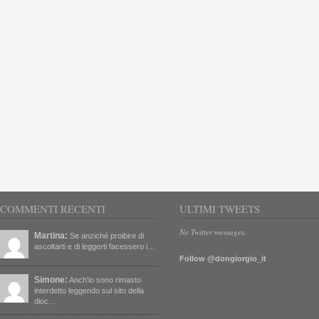
COMMENTI RECENTI
ULTIMI TWEETS
No Twitter messages.
Martina:
Se anziché proibire di
ascoltarti e di leggerti facessero i…
Follow @dongiorgio_it
Simone:
Anch'io sono rimasto
interdetto leggendo sul sito della
dioc…