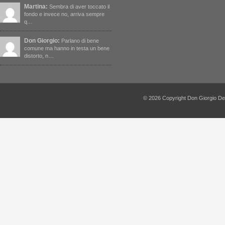
Martina:
Sembra di aver toccato il
fondo e invece no, arriva sempre
q…
Don Giorgio:
Parlano di bene
comune ma hanno in testa un bene
distorto, n…
© 2026 Copyright Don Giorgio De Capi