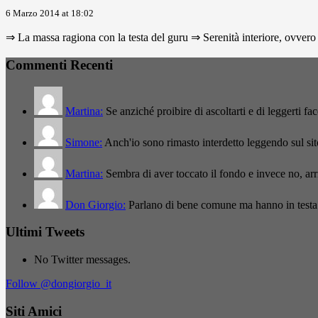
6 Marzo 2014 at 18:02
⇒ La massa ragiona con la testa del guru ⇒ Serenità interiore, ovvero 
Commenti Recenti
Martina:
Se anziché proibire di ascoltarti e di leggerti f
Simone:
Anch'io sono rimasto interdetto leggendo sul si
Martina:
Sembra di aver toccato il fondo e invece no, a
Don Giorgio:
Parlano di bene comune ma hanno in testa
Ultimi Tweets
No Twitter messages.
Follow @dongiorgio_it
Siti Amici