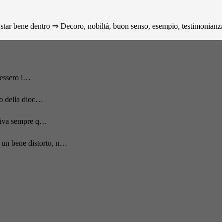
star bene dentro ⇒ Decoro, nobiltà, buon senso, esempio, testimonianza p
acessero i…
to della dioc…
rriva sempre q…
 un bene distorto, n…