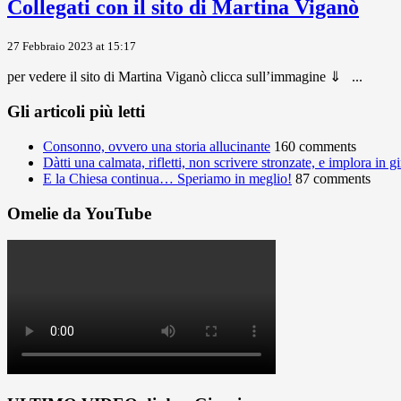
Collegati con il sito di Martina Viganò
27 Febbraio 2023 at 15:17
per vedere il sito di Martina Viganò clicca sull’immagine ⇓ ...
Gli articoli più letti
Consonno, ovvero una storia allucinante
160 comments
Dàtti una calmata, rifletti, non scrivere stronzate, e implora in 
E la Chiesa continua… Speriamo in meglio!
87 comments
Omelie da YouTube