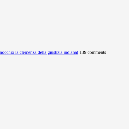
ginocchio la clemenza della giustizia indiana!
139 comments