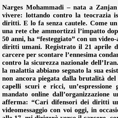
Narges Mohammadi – nata a Zanjan i
vivere: lottando contro la teocrazia i
diritti. E lo fa senza cautele. Come 
una rete che ammortizzi l’impatto do
50 anni, ha “festeggiato” con un video-ap
diritti umani. Registrato il 21 aprile
carcere per scontare l’ennesima condan
contro la sicurezza nazionale dell’Iran.
la malattia abbiano segnato la sua esis
non ancora piegata dalla brutalità de
capelli scuri e ricci, un’espression
mandato online dall’organizzazione u
afferma: “Cari difensori dei diritti 
videomessaggio con voi oggi, in occa
alle 17, mi dirigerò verso il carcere, c