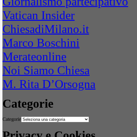
Giornalismo partecipativo
Vatican Insider
ChiesadiMilano.it
Marco Boschini
Merateonline
Noi Siamo Chiesa
M. Rita D’Orsogna
Categorie
Categorie
Privacy e Cookies