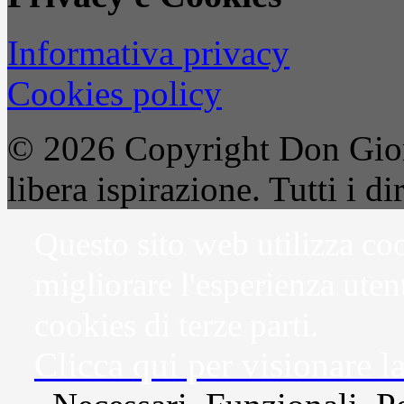
Informativa privacy
Cookies policy
© 2026 Copyright Don Gior
libera ispirazione. Tutti i dir
Questo sito web utilizza coo
migliorare l'esperienza uten
cookies di terze parti.
Clicca qui per visionare l