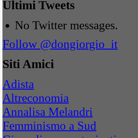
Ultimi Tweets
No Twitter messages.
Follow @dongiorgio_it
Siti Amici
Adista
Altreconomia
Annalisa Melandri
Femminismo a Sud