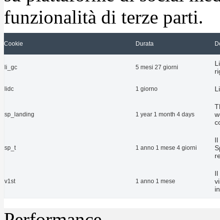
funzionalità di terze parti.
Cookie
Durata
D
L
li_gc
5 mesi 27 giorni
r
L
lidc
1 giorno
T
w
sp_landing
1 year 1 month 4 days
c
I
S
sp_t
1 anno 1 mese 4 giorni
r
I
v
v1st
1 anno 1 mese
i
Performance