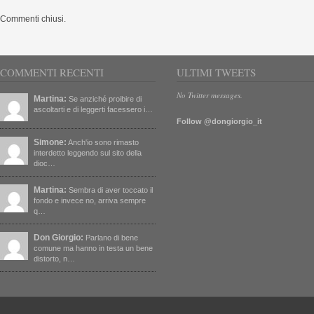
Commenti chiusi.
COMMENTI RECENTI
ULTIMI TWEETS
No Twitter messages.
Martina:
Se anziché proibire di
ascoltarti e di leggerti facessero i…
Follow @dongiorgio_it
Simone:
Anch'io sono rimasto
interdetto leggendo sul sito della
dioc…
Martina:
Sembra di aver toccato il
fondo e invece no, arriva sempre
q…
Don Giorgio:
Parlano di bene
comune ma hanno in testa un bene
distorto, n…