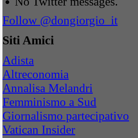
No Twitter messages.
Follow @dongiorgio_it
Siti Amici
Adista
Altreconomia
Annalisa Melandri
Femminismo a Sud
Giornalismo partecipativo
Vatican Insider