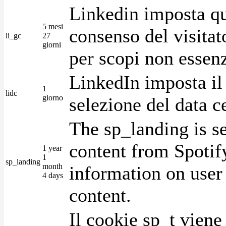
Linkedin imposta qu
5 mesi
consenso del visitat
li_gc
27
giorni
per scopi non essenz
LinkedIn imposta il 
1
lidc
giorno
selezione del data c
The sp_landing is s
content from Spotify
1 year
1
sp_landing
month
information on user 
4 days
content.
Il cookie sp_t viene