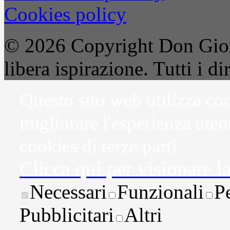
Cookies policy
© 2026 Copyright Don Gior
libera ispirazione. Tutti i dir
Questo sito web utilizza coo
migliorare l'esperienza uten
cookies di terze parti.
Clicca qui per visionare l
Necessari
Funzionali
P
Pubblicitari
Altri