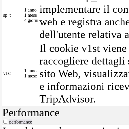
implementare il cont
1 anno
sp_t
1 mese
web e registra anche
4 giorni
dell'utente relativa 
Il cookie v1st vien
raccogliere dettagli 
sito Web, visualizza
1 anno
v1st
1 mese
e informazioni ricev
TripAdvisor.
Performance
performance