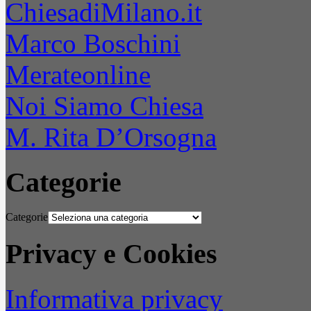
ChiesadiMilano.it
Marco Boschini
Merateonline
Noi Siamo Chiesa
M. Rita D’Orsogna
Categorie
Categorie
Privacy e Cookies
Informativa privacy