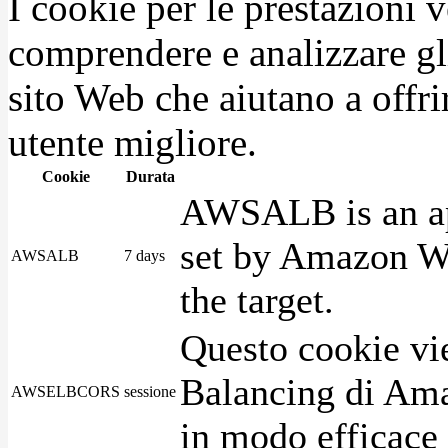
I cookie per le prestazioni 
comprendere e analizzare gli
sito Web che aiutano a offrir
utente migliore.
Cookie
Durata
AWSALB is an app
set by Amazon We
AWSALB
7 days
the target.
Questo cookie vie
Balancing di Ama
AWSELBCORS
sessione
in modo efficace i