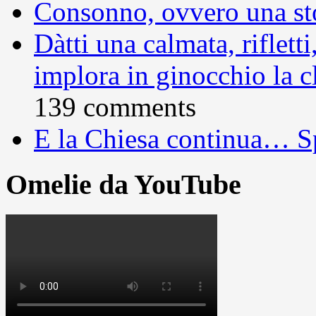
Consonno, ovvero una sto
Dàtti una calmata, rifletti
implora in ginocchio la c
139 comments
E la Chiesa continua… S
Omelie da YouTube