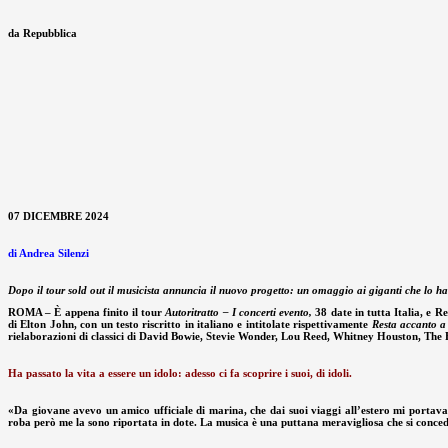
da Repubblica
07 DICEMBRE 2024
di Andrea Silenzi
Dopo il tour sold out il musicista annuncia il nuovo progetto: un omaggio ai giganti che lo hanno
ROMA – È appena finito il tour
Autoritratto – I concerti evento,
38 date in tutta Italia, e 
di Elton John, con un testo riscritto in italiano e intitolate rispettivamente
Resta accanto 
rielaborazioni di classici di David Bowie, Stevie Wonder, Lou Reed, Whitney Houston, The
Ha passato la vita a essere un idolo: adesso ci fa scoprire i suoi, di idoli.
«Da giovane avevo un amico ufficiale di marina, che dai suoi viaggi all’estero mi portava 
roba però me la sono riportata in dote. La musica è una puttana meravigliosa che si conced