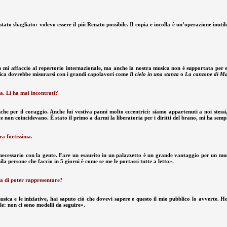
to sbagliato: volevo essere il più Renato possibile. Il copia e incolla è un’operazione inuti
 Io mi affaccio al repertorio internazionale, ma anche la nostra musica non è supportata per
usica dovrebbe misurarsi con i grandi capolavori come
Il cielo in una stanza
o
La canzone di Ma
ra. Li ha mai incontrati?
e per il coraggio. Anche lui vestiva panni molto eccentrici: siamo appartenuti a noi stessi, 
e non coincidevano. È stato il primo a darmi la liberatoria per i diritti del brano, mi ha sem
ra fortissima.
necessario con la gente. Fare un esaurito in un palazzetto è un grande vantaggio per un music
la persone che faccio in 5 giorni è come se me le portassi tutte a letto».
sa di poter rappresentare?
sica e le iniziative, hai saputo ciò che dovevi sapere e questo il mio pubblico lo avverte. Ho da
le: non ci sono modelli da seguire».