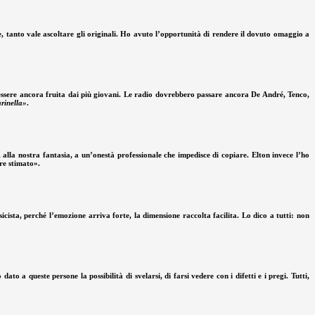
le, tanto vale ascoltare gli originali. Ho avuto l’opportunità di rendere il dovuto omaggio a
 essere ancora fruita dai più giovani. Le radio dovrebbero passare ancora De André, Tenco,
rinella»
.
alla nostra fantasia, a un’onestà professionale che impedisce di copiare. Elton invece l’ho
pre stimato».
ista, perché l’emozione arriva forte, la dimensione raccolta facilita. Lo dico a tutti: non
to a queste persone la possibilità di svelarsi, di farsi vedere con i difetti e i pregi. Tutti,