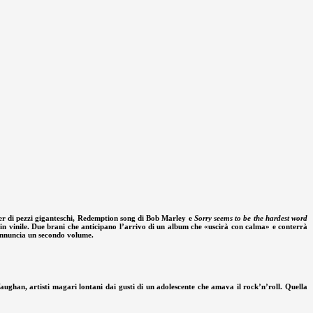
ver di pezzi giganteschi, Redemption song di Bob Marley e
Sorry seems to be the hardest word
i in vinile. Due brani che anticipano l’arrivo di un album che «uscirà con calma» e conterrà
 annuncia un secondo volume.
aughan, artisti magari lontani dai gusti di un adolescente che amava il rock’n’roll. Quella