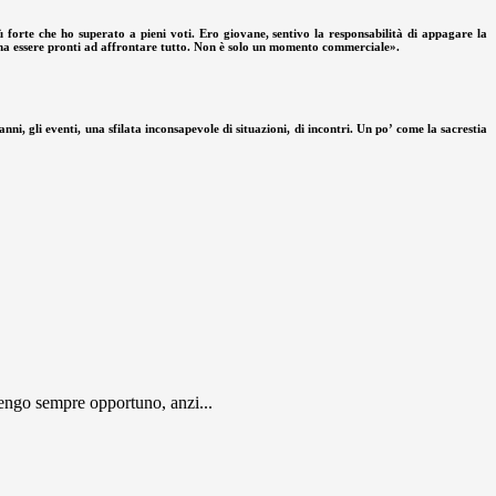
 forte che ho superato a pieni voti. Ero giovane, sentivo la responsabilità di appagare la
sogna essere pronti ad affrontare tutto. Non è solo un momento commerciale».
ni, gli eventi, una sfilata inconsapevole di situazioni, di incontri. Un po’ come la sacrestia
engo sempre opportuno, anzi...