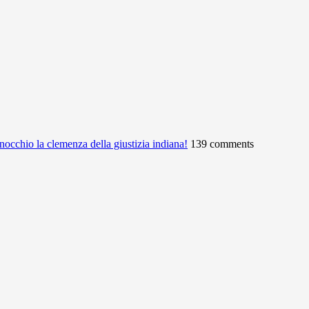
ginocchio la clemenza della giustizia indiana!
139 comments