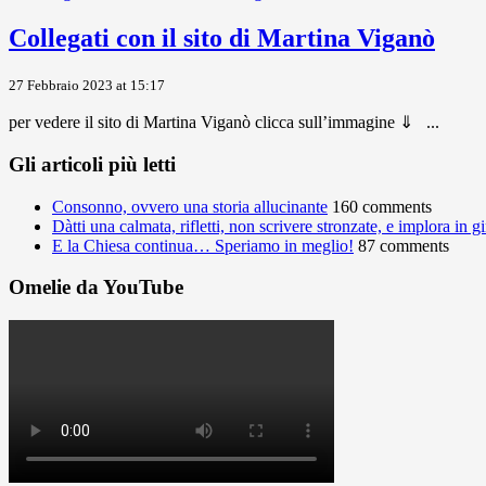
Collegati con il sito di Martina Viganò
27 Febbraio 2023 at 15:17
per vedere il sito di Martina Viganò clicca sull’immagine ⇓ ...
Gli articoli più letti
Consonno, ovvero una storia allucinante
160 comments
Dàtti una calmata, rifletti, non scrivere stronzate, e implora in 
E la Chiesa continua… Speriamo in meglio!
87 comments
Omelie da YouTube