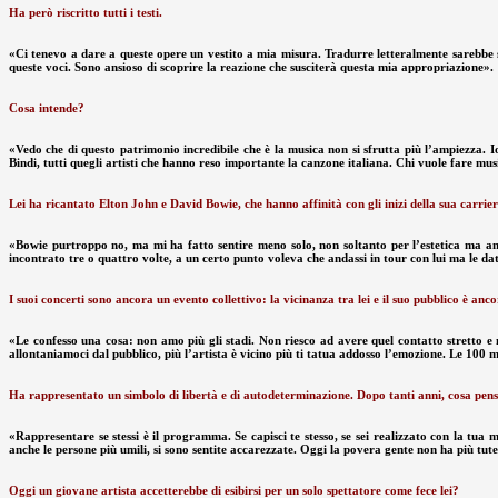
Ha però riscritto tutti i testi.
«Ci tenevo a dare a queste opere un vestito a mia misura. Tradurre letteralmente sarebbe sta
queste voci. Sono ansioso di scoprire la reazione che susciterà questa mia appropriazione».
Cosa intende?
«Vedo che di questo patrimonio incredibile che è la musica non si sfrutta più l’ampiezza.
Bindi, tutti quegli artisti che hanno reso importante la canzone italiana. Chi vuole fare m
Lei ha ricantato Elton John e David Bowie, che hanno affinità con gli inizi della sua carrie
«Bowie purtroppo no, ma mi ha fatto sentire meno solo, non soltanto per l’estetica ma anch
incontrato tre o quattro volte, a un certo punto voleva che andassi in tour con lui ma le dat
I suoi concerti sono ancora un evento collettivo: la vicinanza tra lei e il suo pubblico è anco
«Le confesso una cosa: non amo più gli stadi. Non riesco ad avere quel contatto stretto e 
allontaniamoci dal pubblico, più l’artista è vicino più ti tatua addosso l’emozione. Le 100 mi
Ha rappresentato un simbolo di libertà e di autodeterminazione. Dopo tanti anni, cosa pen
«Rappresentare se stessi è il programma. Se capisci te stesso, se sei realizzato con la tua mu
anche le persone più umili, si sono sentite accarezzate. Oggi la povera gente non ha più tute
Oggi un giovane artista accetterebbe di esibirsi per un solo spettatore come fece lei?