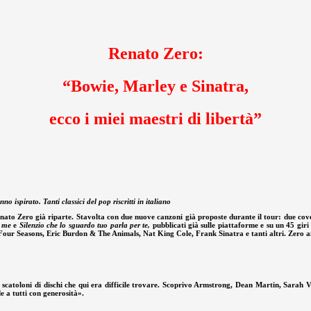
Renato Zero:
“Bowie, Marley e Sinatra,
ecco i miei maestri di libertà”
 ispirato. Tanti classici del pop riscritti in italiano
Renato Zero già riparte. Stavolta con due nuove canzoni già proposte durante il tour: due co
a me
e
Silenzio che lo sguardo tuo parla per te,
pubblicati già sulle piattaforme e su un 45 gir
 Four Seasons, Eric Burdon & The Animals, Nat King Cole, Frank Sinatra e tanti altri. Zero
scatoloni di dischi che qui era difficile trovare. Scoprivo Armstrong, Dean Martin, Sarah V
e a tutti con generosità».