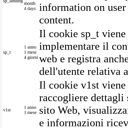
sp_landing
month
information on user 
4 days
content.
Il cookie sp_t viene
implementare il cont
1 anno
sp_t
1 mese
web e registra anche
4 giorni
dell'utente relativa 
Il cookie v1st vien
raccogliere dettagli 
sito Web, visualizza
1 anno
v1st
1 mese
e informazioni ricev