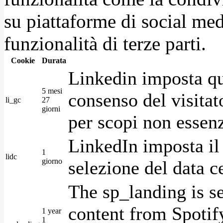
su piattaforme di social medi
funzionalità di terze parti.
Cookie
Durata
Linkedin imposta qu
5 mesi
consenso del visitat
li_gc
27
giorni
per scopi non essenz
LinkedIn imposta il 
1
lidc
giorno
selezione del data c
The sp_landing is s
content from Spotify
1 year
1