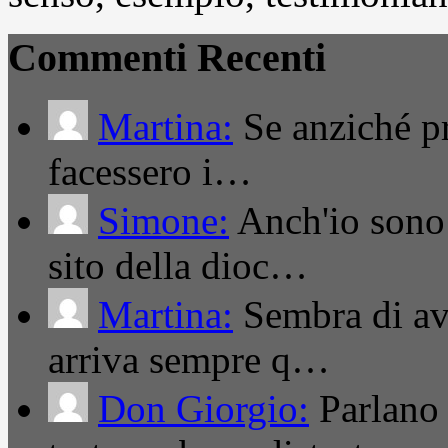
Commenti Recenti
Martina:
Se anziché pro
facessero i…
Simone:
Anch'io sono 
sito della dioc…
Martina:
Sembra di ave
arriva sempre q…
Don Giorgio:
Parlano