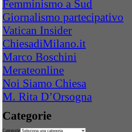
Femminismo a Sud
Giornalismo partecipativo
Vatican Insider
ChiesadiMilano.it
Marco Boschini
Merateonline
Noi Siamo Chiesa
M. Rita D’Orsogna
Categorie
Categorie