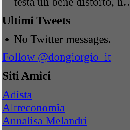
testa un bene distorto, n
Ultimi Tweets
No Twitter messages.
Follow @dongiorgio_it
Siti Amici
Adista
Altreconomia
Annalisa Melandri