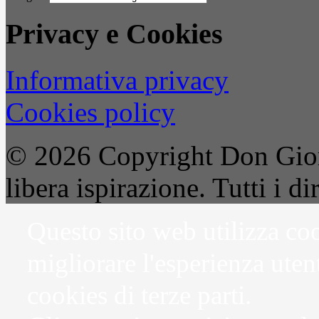
Privacy e Cookies
Informativa privacy
Cookies policy
© 2026 Copyright Don Gior
libera ispirazione. Tutti i dir
Questo sito web utilizza coo
migliorare l'esperienza uten
cookies di terze parti.