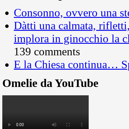
Consonno, ovvero una sto
Dàtti una calmata, rifletti
implora in ginocchio la c
139 comments
E la Chiesa continua… S
Omelie da YouTube