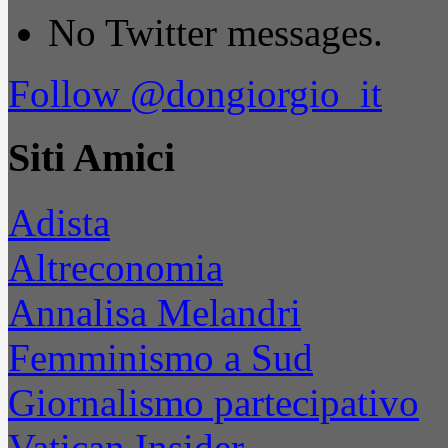
No Twitter messages.
Follow @dongiorgio_it
Siti Amici
Adista
Altreconomia
Annalisa Melandri
Femminismo a Sud
Giornalismo partecipativo
Vatican Insider