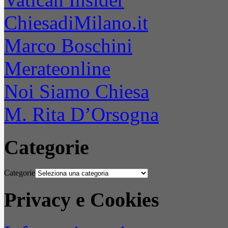
ChiesadiMilano.it
Marco Boschini
Merateonline
Noi Siamo Chiesa
M. Rita D’Orsogna
Categorie
Categorie
Privacy e Cookies