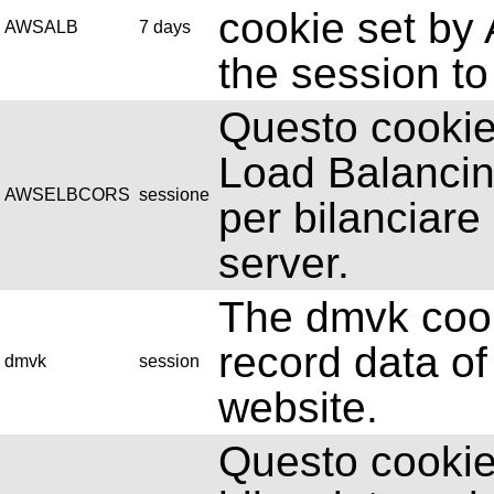
cookie set b
AWSALB
7 days
the session to
Questo cookie 
Load Balanci
AWSELBCORS
sessione
per bilanciare 
server.
The dmvk cook
record data of
dmvk
session
website.
Questo cookie