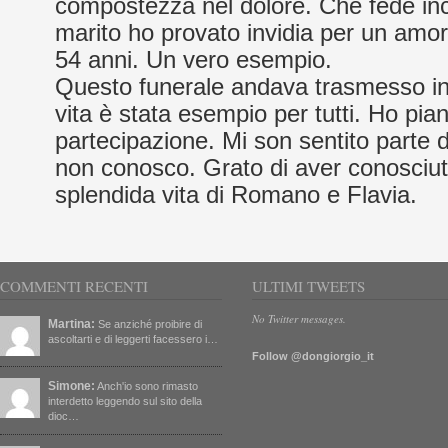
compostezza nel dolore. Che fede inc
marito ho provato invidia per un amor
54 anni. Un vero esempio.
Questo funerale andava trasmesso in
vita è stata esempio per tutti. Ho pian
partecipazione. Mi son sentito parte d
non conosco. Grato di aver conosciut
splendida vita di Romano e Flavia.
COMMENTI RECENTI
ULTIMI TWEETS
No Twitter messages.
Martina:
Se anziché proibire di
ascoltarti e di leggerti facessero i…
Follow @dongiorgio_it
Simone:
Anch'io sono rimasto
interdetto leggendo sul sito della
dioc…