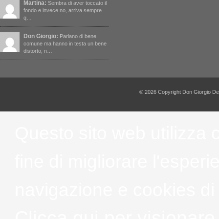
Martina:
Sembra di aver toccato il
fondo e invece no, arriva sempre
q…
Don Giorgio:
Parlano di bene
comune ma hanno in testa un bene
distorto, n…
© 2026 Copyright Don Giorgio De Capi
Questo sito web utilizza 
fine di migliorare l'esper
navigazione e cookies di t
Clicca qui per visionare