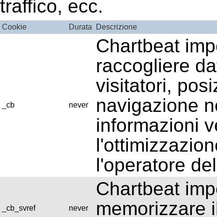
traffico, ecc.
Cookie
Durata
Descrizione
Chartbeat imp
raccogliere dat
visitatori, pos
navigazione n
_cb
never
informazioni v
l'ottimizzazion
l'operatore del
Chartbeat imp
memorizzare il
_cb_svref
never