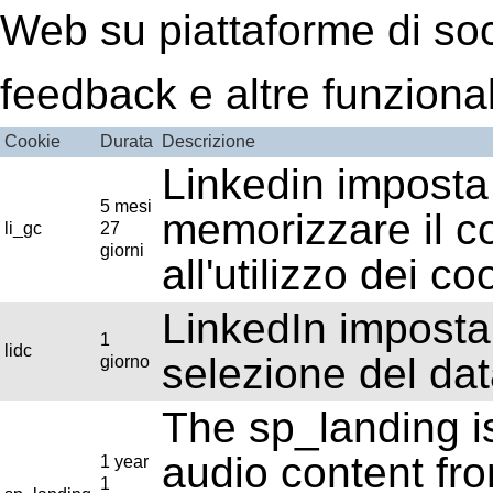
Web su piattaforme di soci
feedback e altre funzionali
Cookie
Durata
Descrizione
Linkedin imposta
5 mesi
memorizzare il co
li_gc
27
giorni
all'utilizzo dei c
LinkedIn imposta i
1
lidc
selezione del dat
giorno
The sp_landing is
audio content fr
1 year
1