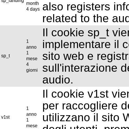
sp_landing
also registers in
month
4 days
related to the au
Il cookie sp_t vi
implementare il c
1
anno
sito web e regist
1
sp_t
mese
sull'interazione d
4
giorni
audio.
Il cookie v1st vi
per raccogliere de
1
utilizzano il sit
anno
v1st
1
mese