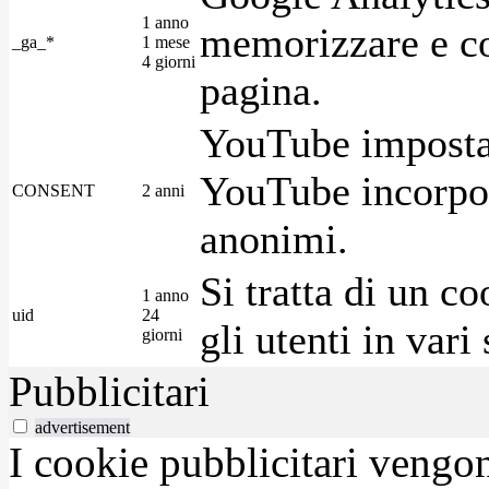
1 anno
memorizzare e con
_ga_*
1 mese
4 giorni
pagina.
YouTube imposta 
YouTube incorpora
CONSENT
2 anni
anonimi.
Si tratta di un c
1 anno
uid
24
gli utenti in var
giorni
Pubblicitari
advertisement
I cookie pubblicitari vengono