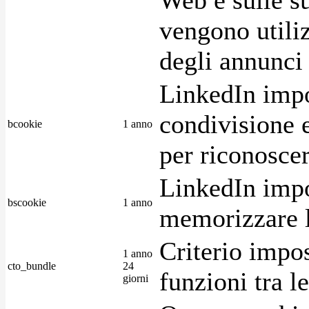
vengono utiliz
degli annunci p
LinkedIn impo
condivisione e
bcookie
1 anno
per riconoscer
LinkedIn impo
bscookie
1 anno
memorizzare l
Criterio impos
1 anno
cto_bundle
24
funzioni tra l
giorni