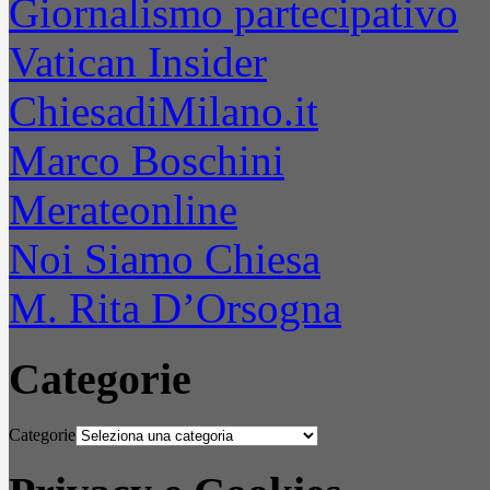
Giornalismo partecipativo
Vatican Insider
ChiesadiMilano.it
Marco Boschini
Merateonline
Noi Siamo Chiesa
M. Rita D’Orsogna
Categorie
Categorie