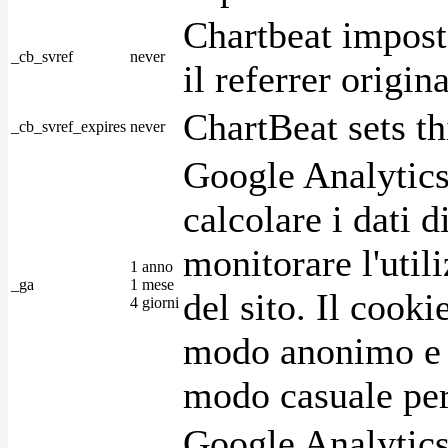
Chartbeat impost
_cb_svref
never
il referrer origin
ChartBeat sets th
_cb_svref_expires
never
Google Analytics
calcolare i dati d
monitorare l'utili
1 anno
_ga
1 mese
del sito. Il cook
4 giorni
modo anonimo e 
modo casuale per 
Google Analytics