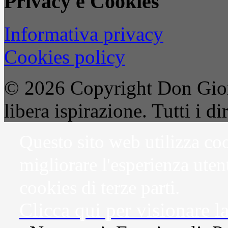
Privacy e Cookies
Informativa privacy
Cookies policy
© 2026 Copyright Don Gior
libera ispirazione. Tutti i dir
Questo sito web utilizza coo
migliorare l'esperienza uten
cookies di terze parti.
Clicca qui per visionare l