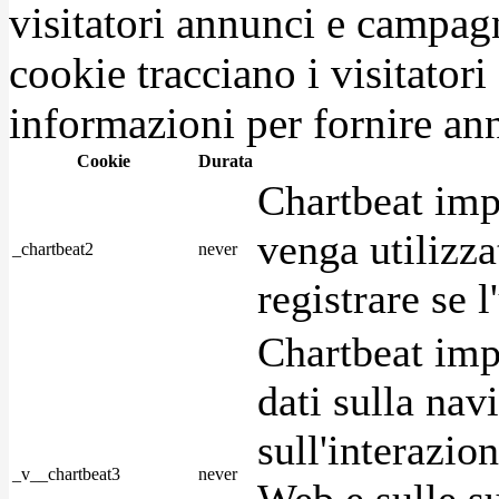
visitatori annunci e campag
cookie tracciano i visitatori
informazioni per fornire ann
Cookie
Durata
Chartbeat imp
venga utilizza
_chartbeat2
never
registrare se l
Chartbeat imp
dati sulla nav
sull'interazio
_v__chartbeat3
never
Web e sulle su