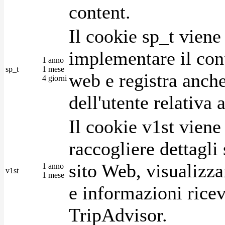
content.
Il cookie sp_t viene
implementare il cont
1 anno
sp_t
1 mese
web e registra anche
4 giorni
dell'utente relativa 
Il cookie v1st vien
raccogliere dettagli 
sito Web, visualizza
1 anno
v1st
1 mese
e informazioni ricev
TripAdvisor.