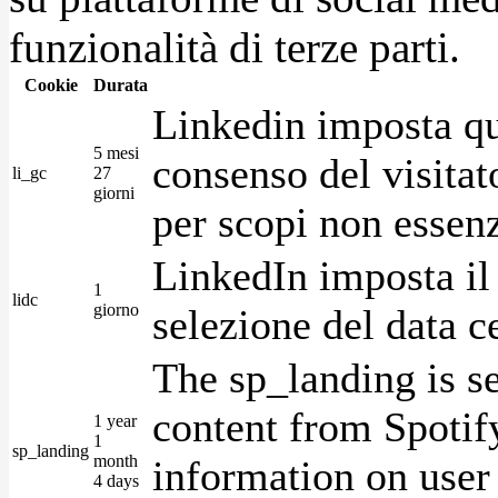
funzionalità di terze parti.
Cookie
Durata
Linkedin imposta qu
5 mesi
consenso del visitat
li_gc
27
giorni
per scopi non essenz
LinkedIn imposta il 
1
lidc
giorno
selezione del data c
The sp_landing is s
content from Spotify
1 year
1
sp_landing
month
information on user 
4 days