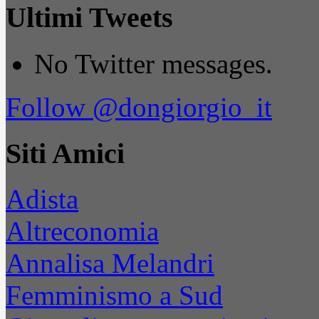
Ultimi Tweets
No Twitter messages.
Follow @dongiorgio_it
Siti Amici
Adista
Altreconomia
Annalisa Melandri
Femminismo a Sud