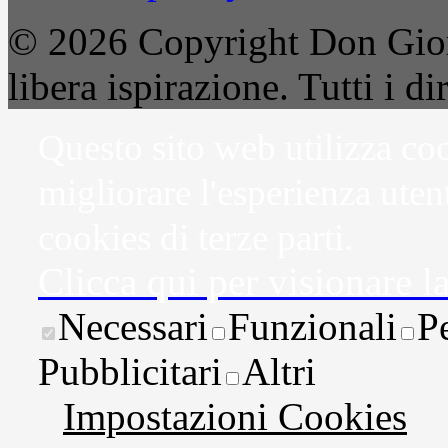
© 2026 Copyright Don Gior
libera ispirazione. Tutti i dir
Questo sito web utilizza coo
migliorare l'esperienza uten
cookies di terze parti.
Clicca qui per visionare l
Necessari
Funzionali
P
Pubblicitari
Altri
Impostazioni Cookies