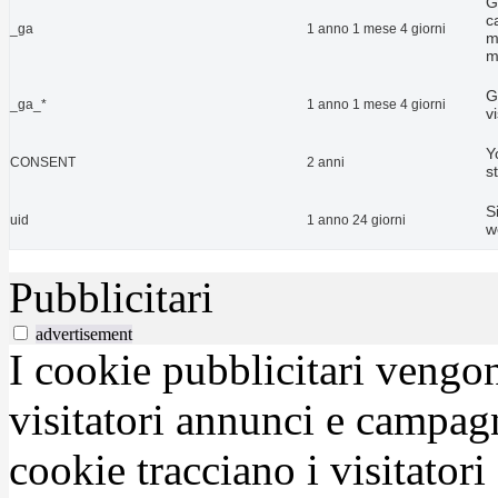
G
c
_ga
1 anno 1 mese 4 giorni
m
m
G
_ga_*
1 anno 1 mese 4 giorni
v
Y
CONSENT
2 anni
s
S
uid
1 anno 24 giorni
w
Pubblicitari
advertisement
I cookie pubblicitari vengono
visitatori annunci e campag
cookie tracciano i visitatori