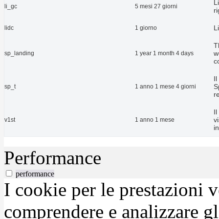
L
li_gc
5 mesi 27 giorni
r
L
lidc
1 giorno
T
w
sp_landing
1 year 1 month 4 days
c
I
S
sp_t
1 anno 1 mese 4 giorni
r
I
v
v1st
1 anno 1 mese
i
Performance
performance
I cookie per le prestazioni 
comprendere e analizzare gli