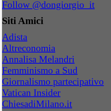
Follow @dongiorgio_it
Siti Amici
Adista
Altreconomia
Annalisa Melandri
Femminismo a Sud
Giornalismo partecipativo
Vatican Insider
ChiesadiMilano.it