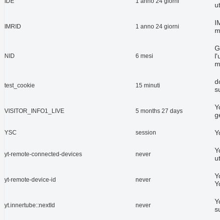
IDE
1 anno 24 giorni
u
I
IMRID
1 anno 24 giorni
m
G
l
NID
6 mesi
m
d
test_cookie
15 minuti
s
Y
VISITOR_INFO1_LIVE
5 months 27 days
g
Y
YSC
session
Y
yt-remote-connected-devices
never
u
Y
yt-remote-device-id
never
Y
Y
yt.innertube::nextId
never
s