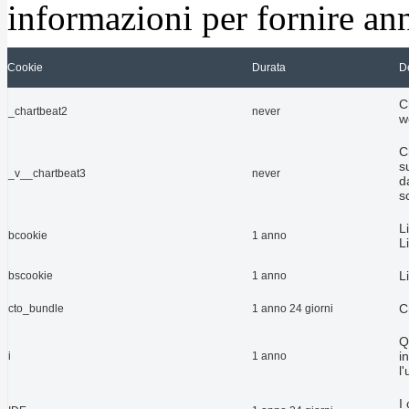
informazioni per fornire ann
Cookie
Durata
D
C
_chartbeat2
never
w
C
s
_v__chartbeat3
never
d
sc
L
bcookie
1 anno
L
L
bscookie
1 anno
C
cto_bundle
1 anno 24 giorni
Q
i
i
1 anno
l
I