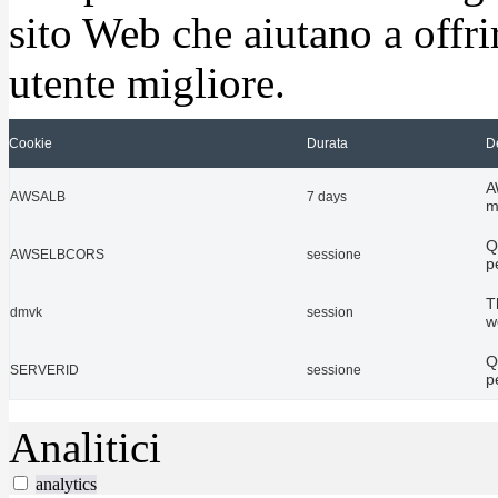
sito Web che aiutano a offrir
utente migliore.
Cookie
Durata
D
A
AWSALB
7 days
m
Q
AWSELBCORS
sessione
p
T
dmvk
session
w
Q
SERVERID
sessione
p
Analitici
analytics