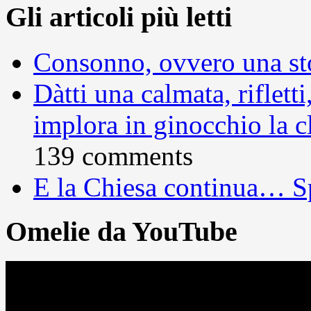
Gli articoli più letti
Consonno, ovvero una sto
Dàtti una calmata, rifletti
implora in ginocchio la c
139 comments
E la Chiesa continua… S
Omelie da YouTube
Video
Player