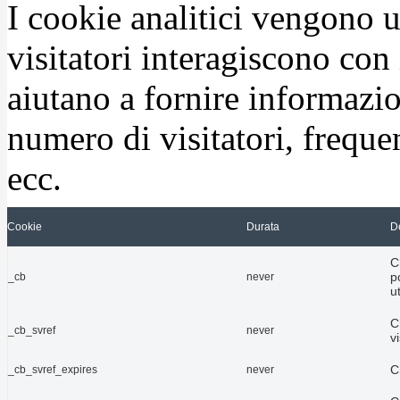
I cookie analitici vengono u
visitatori interagiscono con
aiutano a fornire informazio
numero di visitatori, frequen
ecc.
Cookie
Durata
D
C
p
_cb
never
u
C
_cb_svref
never
vi
C
_cb_svref_expires
never