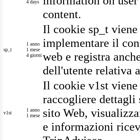
information on user 
4 days
content.
Il cookie sp_t viene
implementare il cont
1 anno
sp_t
1 mese
web e registra anche
4 giorni
dell'utente relativa 
Il cookie v1st vien
raccogliere dettagli 
sito Web, visualizza
1 anno
v1st
1 mese
e informazioni ricev