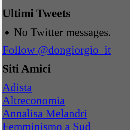
Ultimi Tweets
No Twitter messages.
Follow @dongiorgio_it
Siti Amici
Adista
Altreconomia
Annalisa Melandri
Femminismo a Sud