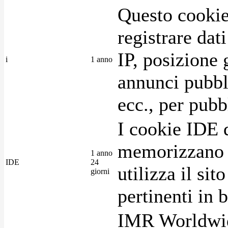
Questo cookie
registrare dat
IP, posizione 
i
1 anno
annunci pubblic
ecc., per pubb
I cookie IDE 
memorizzano i
1 anno
IDE
24
utilizza il si
giorni
pertinenti in b
IMR Worldwid