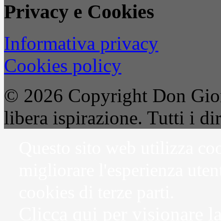
Privacy e Cookies
Informativa privacy
Cookies policy
© 2026 Copyright Don Gior
libera ispirazione. Tutti i dir
Questo sito web utilizza coo
migliorare l'esperienza uten
cookies di terze parti.
Clicca qui per visionare l