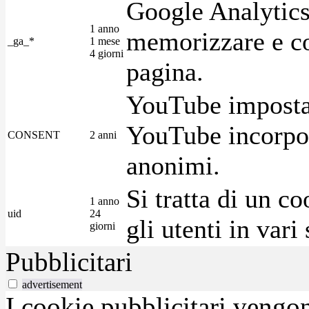
Google Analytics
1 anno
memorizzare e con
_ga_*
1 mese
4 giorni
pagina.
YouTube imposta 
YouTube incorpora
CONSENT
2 anni
anonimi.
Si tratta di un c
1 anno
uid
24
gli utenti in var
giorni
Pubblicitari
advertisement
I cookie pubblicitari vengono