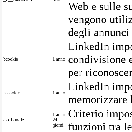
Web e sulle su
vengono utiliz
degli annunci p
LinkedIn impo
condivisione e
bcookie
1 anno
per riconoscer
LinkedIn impo
bscookie
1 anno
memorizzare l
Criterio impos
1 anno
cto_bundle
24
funzioni tra l
giorni