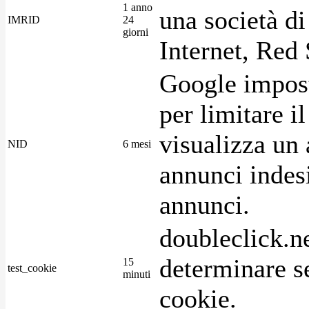
1 anno
una società di
IMRID
24
giorni
Internet, Red 
Google imposta
per limitare i
visualizza un 
NID
6 mesi
annunci indesi
annunci.
doubleclick.n
determinare se
15
test_cookie
minuti
cookie.