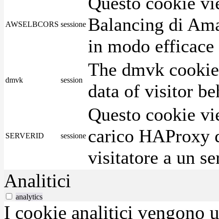
Questo cookie vie
Balancing di Ama
AWSELBCORS
sessione
in modo efficace i
The dmvk cookie 
dmvk
session
data of visitor b
Questo cookie vie
carico HAProxy di
SERVERID
sessione
visitatore a un se
Analitici
analytics
I cookie analitici vengono u