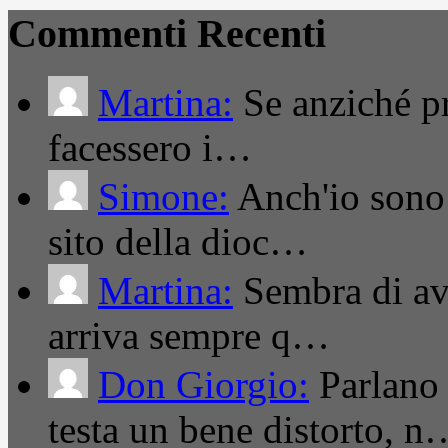
Commenti Recenti
Martina:
Se anziché pro
facessero i…
Simone:
Anch'io sono 
sito della dioc…
Martina:
Sembra di ave
arriva sempre q…
Don Giorgio:
Parlano
testa un bene distorto, n