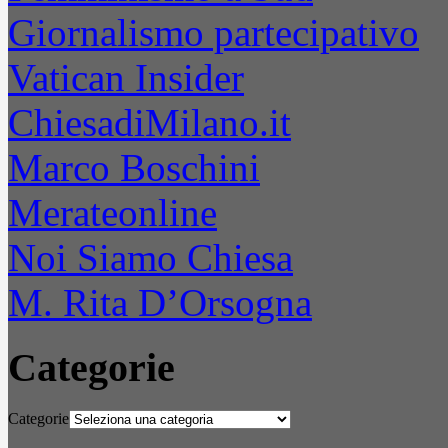
Giornalismo partecipativo
Vatican Insider
ChiesadiMilano.it
Marco Boschini
Merateonline
Noi Siamo Chiesa
M. Rita D’Orsogna
Categorie
Categorie