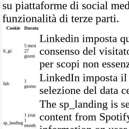
su piattaforme di social medi
funzionalità di terze parti.
Cookie
Durata
Linkedin imposta qu
5 mesi
consenso del visitat
li_gc
27
giorni
per scopi non essenz
LinkedIn imposta il 
1
lidc
giorno
selezione del data c
The sp_landing is s
content from Spotify
1 year
1
sp_landing
month