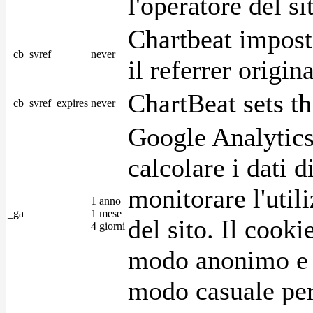
l'operatore del s
Chartbeat impost
_cb_svref
never
il referrer origin
ChartBeat sets th
_cb_svref_expires
never
Google Analytics
calcolare i dati d
monitorare l'utili
1 anno
_ga
1 mese
del sito. Il cook
4 giorni
modo anonimo e 
modo casuale per 