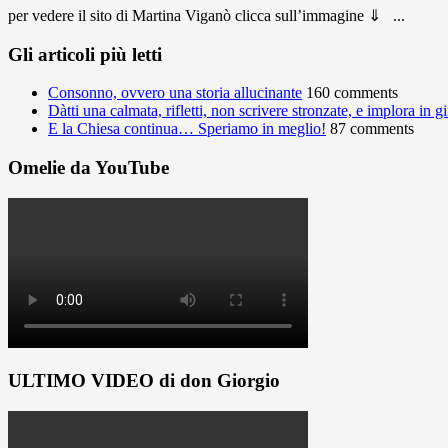
per vedere il sito di Martina Viganò clicca sull’immagine ⇓ ...
Gli articoli più letti
Consonno, ovvero una storia allucinante
160 comments
Dàtti una calmata, rifletti, non scrivere stronzate, e implora in 
E la Chiesa continua… Speriamo in meglio!
87 comments
Omelie da YouTube
ULTIMO VIDEO di don Giorgio