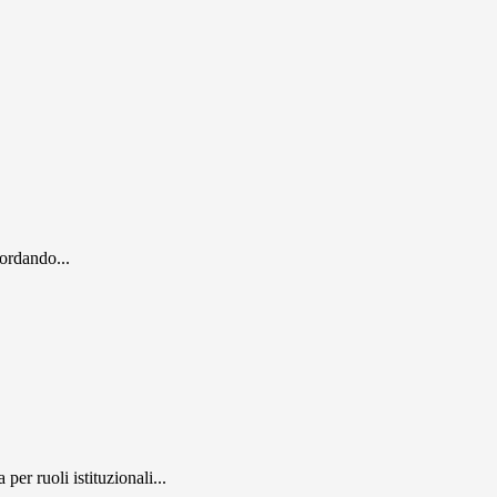
cordando...
er ruoli istituzionali...