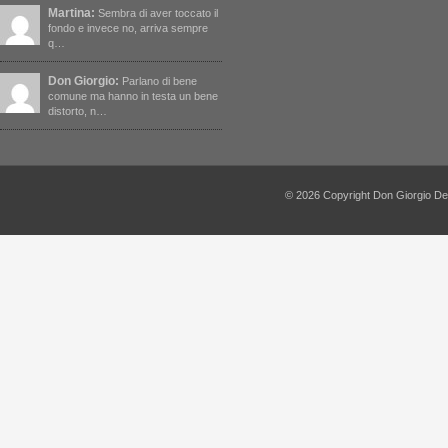
Martina:
Sembra di aver toccato il
fondo e invece no, arriva sempre
q…
Don Giorgio:
Parlano di bene
comune ma hanno in testa un bene
distorto, n…
© 2026 Copyright Don Giorgio De Capi