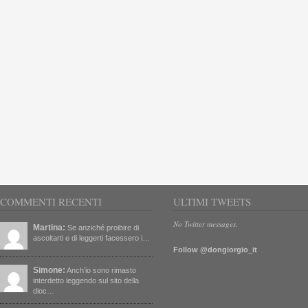
COMMENTI RECENTI
ULTIMI TWEETS
No Twitter messages.
Martina:
Se anziché proibire di
ascoltarti e di leggerti facessero i…
Follow @dongiorgio_it
Simone:
Anch'io sono rimasto
interdetto leggendo sul sito della
dioc…