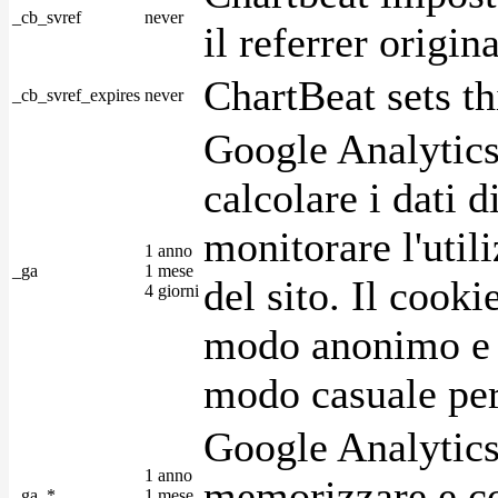
_cb_svref
never
il referrer origin
ChartBeat sets th
_cb_svref_expires
never
Google Analytics
calcolare i dati d
monitorare l'utili
1 anno
_ga
1 mese
del sito. Il cook
4 giorni
modo anonimo e 
modo casuale per 
Google Analytics
1 anno
memorizzare e con
_ga_*
1 mese