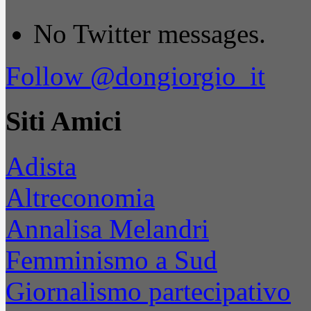
No Twitter messages.
Follow @dongiorgio_it
Siti Amici
Adista
Altreconomia
Annalisa Melandri
Femminismo a Sud
Giornalismo partecipativo