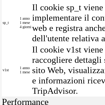
Il cookie sp_t viene
implementare il cont
1 anno
sp_t
1 mese
web e registra anche
4 giorni
dell'utente relativa 
Il cookie v1st vien
raccogliere dettagli 
sito Web, visualizza
1 anno
v1st
1 mese
e informazioni ricev
TripAdvisor.
Performance