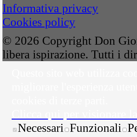
Informativa privacy
Cookies policy
© 2026 Copyright Don Gior
libera ispirazione. Tutti i dir
Questo sito web utilizza coo
migliorare l'esperienza uten
cookies di terze parti.
Clicca qui per visionare l
Necessari
Funzionali
P