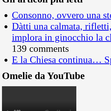
Consonno, ovvero una sto
Dàtti una calmata, rifletti
implora in ginocchio la c
139 comments
E la Chiesa continua… S
Omelie da YouTube