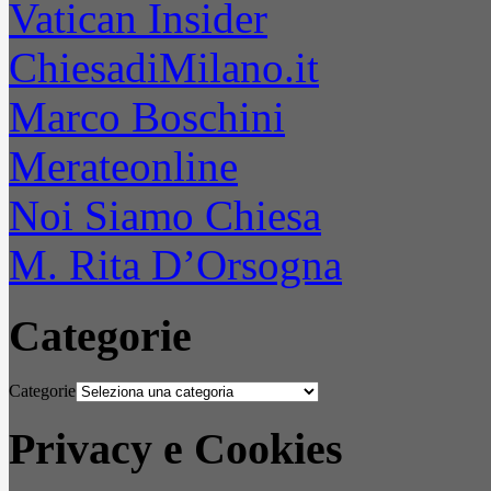
Vatican Insider
ChiesadiMilano.it
Marco Boschini
Merateonline
Noi Siamo Chiesa
M. Rita D’Orsogna
Categorie
Categorie
Privacy e Cookies