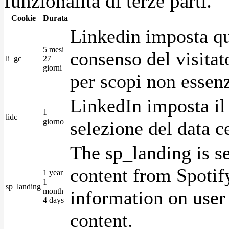
funzionalità di terze parti.
Cookie
Durata
Linkedin imposta qu
5 mesi
consenso del visitat
li_gc
27
giorni
per scopi non essenz
LinkedIn imposta il 
1
lidc
giorno
selezione del data c
The sp_landing is s
content from Spotify
1 year
1
sp_landing
month
information on user 
4 days
content.