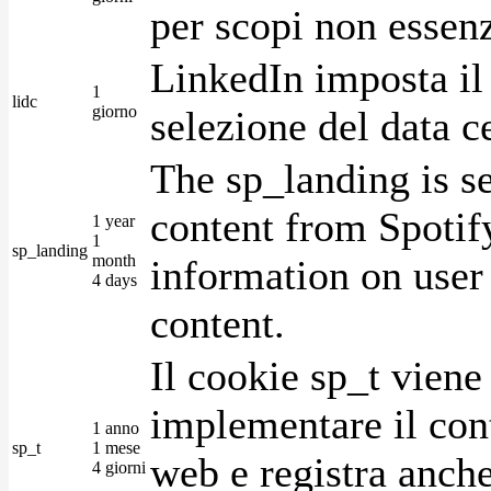
per scopi non essenz
LinkedIn imposta il 
1
lidc
giorno
selezione del data c
The sp_landing is s
content from Spotify
1 year
1
sp_landing
month
information on user 
4 days
content.
Il cookie sp_t viene
implementare il cont
1 anno
sp_t
1 mese
web e registra anche
4 giorni