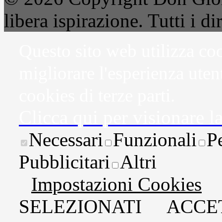
libera ispirazione. Tutti i dir
Questo sito web utilizza coo
migliorare l'esperienza uten
cookies di terze parti.
Clicca qui per visionare l
Necessari
Funzionali
P
Pubblicitari
Altri
Impostazioni Cookies
SELEZIONATI
ACCET