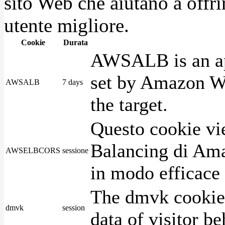
sito Web che aiutano a offrir
utente migliore.
Cookie
Durata
AWSALB is an app
set by Amazon We
AWSALB
7 days
the target.
Questo cookie vie
Balancing di Ama
AWSELBCORS
sessione
in modo efficace i
The dmvk cookie 
dmvk
session
data of visitor b