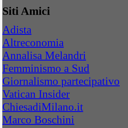
Siti Amici
Adista
Altreconomia
Annalisa Melandri
Femminismo a Sud
Giornalismo partecipativo
Vatican Insider
ChiesadiMilano.it
Marco Boschini