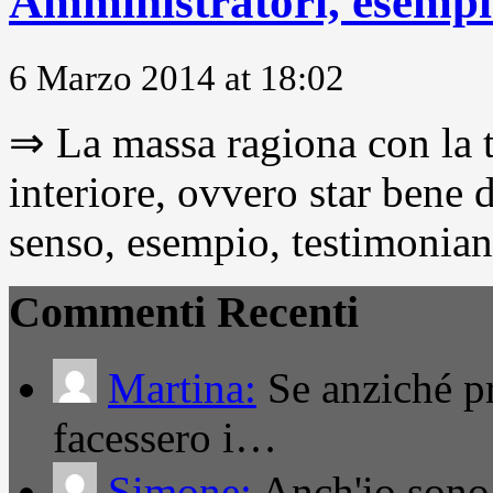
Amministratori, esempio
6 Marzo 2014 at 18:02
⇒ La massa ragiona con la t
interiore, ovvero star bene
senso, esempio, testimonianza
Commenti Recenti
Martina:
Se anziché pro
facessero i…
Simone:
Anch'io sono 