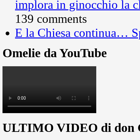
implora in ginocchio la c
139 comments
E la Chiesa continua… S
Omelie da YouTube
ULTIMO VIDEO di don G