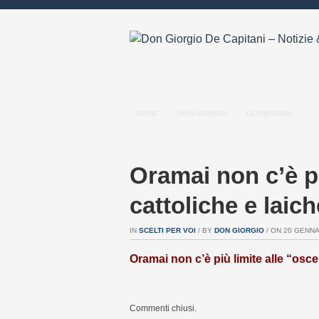
HOME
DON GIORGIO
ULTIMISSIME
Oramai non c’è pi
cattoliche e lai
IN
SCELTI PER VOI
/ BY
DON GIORGIO
/ ON 20 GENNAI
Oramai non c’è più limite alle “osce
Commenti chiusi.