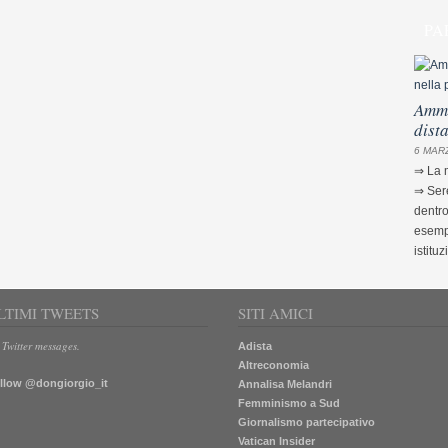
PA
Ammi
dist
6 MARZ
⇒ La m
⇒ Sere
dentro
esempi
istituz
LTIMI TWEETS
SITI AMICI
 Twitter messages.
Adista
Altreconomia
llow @dongiorgio_it
Annalisa Melandri
Femminismo a Sud
Giornalismo partecipativo
Vatican Insider