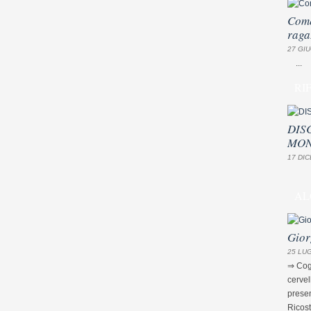
Come
raga
27 GIU
...
RI
DIS
MON
17 DIC
AL
Gior
25 LUG
⇒ Cogn
cervel
presen
Ricost