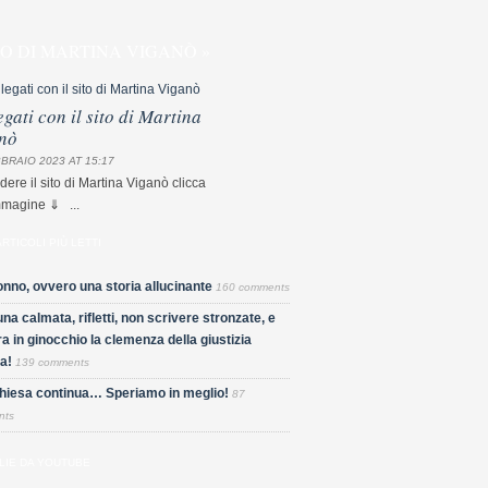
TO DI MARTINA VIGANÒ »
egati con il sito di Martina
nò
BRAIO 2023 AT 15:17
dere il sito di Martina Viganò clicca
mmagine ⇓ ...
ARTICOLI PIÙ LETTI
nno, ovvero una storia allucinante
160 comments
una calmata, rifletti, non scrivere stronzate, e
a in ginocchio la clemenza della giustizia
a!
139 comments
Chiesa continua… Speriamo in meglio!
87
nts
LIE DA YOUTUBE