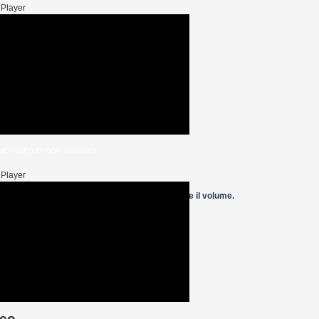
 Player
MO VIDEO DI DON GIORGIO
 Player
 i tasti freccia su/giù per aumentare o diminuire il volume.
eo