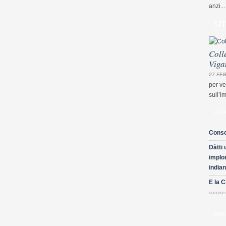
anzi...
SI
Coll
Viga
27 FEB
per ve
sull’i
GLI 
Conso
Dàtti 
implor
indian
E la 
comme
OME