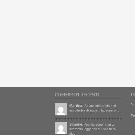
COMMENTI RECENTI
U
No
Martina:
Se anziché proibire di
ascoltarti e di leggerti facessero i…
Fo
Simone:
Anch'io sono rimasto
interdetto leggendo sul sito della
dioc…