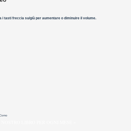
 i tasti freccia su/giù per aumentare o diminuire il volume.
 Como
 NOSTRO LIBRO PER OGNI MESE »