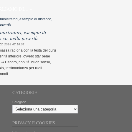
RLIAMO DI… »
nistratori, esempio di
acco, nella povertà
O 2014 AT 18:02
assa ragiona con la testa del guru
nità interiore, ovvero star bene
 ⇒ Decoro, nobiltà, buon senso,
o, testimonianza per ruoli
ionali...
CATEGORIE
Categorie
PRIVACY E COOKIES