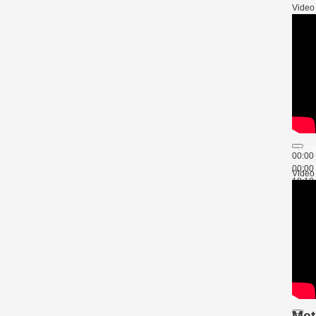
Video
ULTI
00:00
00:00
Video
18:18
Usa
Met