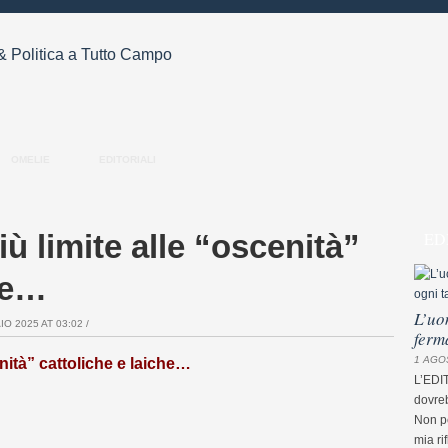
OMELIE
EDITORIALI
ù limite alle “oscenità”
ED
che…
L’uo
O 2025 AT 03:02 /
ferm
1 AGO
nità” cattoliche e laiche…
L’EDI
dovreb
Non pe
mia ri