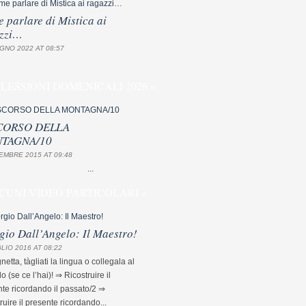
 parlare di Mistica ai
zzi…
GNO 2022 AT 08:57
FLESSIONI DOMENICALI 2026 »
CORSO DELLA
TAGNA/10
EMBRE 2015 AT 09:48
...
CUNI VIDEO PARTICOLARI »
gio Dall’Angelo: Il Maestro!
LIO 2016 AT 08:22
etta, tàgliati la lingua o collegala al
lo (se ce l’hai)! ⇒ Ricostruire il
te ricordando il passato/2 ⇒
ruire il presente ricordando...