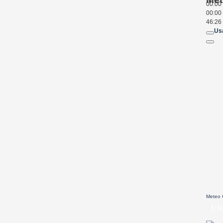
00:00
00:00
46:26
Usa
Meteo
UN