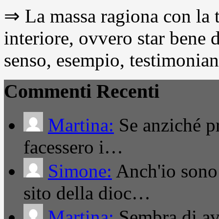
⇒ La massa ragiona con la t
interiore, ovvero star bene
senso, esempio, testimonianza
Commenti Recenti
Martina:
Se anziché pro
facessero i…
Simone:
Anch'io sono 
sito della dioc…
Martina:
Sembra di ave