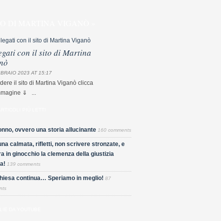
TO DI MARTINA VIGANÒ »
egati con il sito di Martina
nò
BRAIO 2023 AT 15:17
dere il sito di Martina Viganò clicca
mmagine ⇓ ...
ARTICOLI PIÙ LETTI
nno, ovvero una storia allucinante
160 comments
una calmata, rifletti, non scrivere stronzate, e
a in ginocchio la clemenza della giustizia
a!
139 comments
Chiesa continua… Speriamo in meglio!
87
nts
LIE DA YOUTUBE