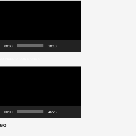
00:00
18:18
MO VIDEO DI DON GIORGIO
00:00
46:26
eo