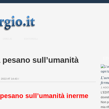
OMELIE
EDITORIALI
a pesano sull’umanità
ED
L’uo
2022 AT 14:43 /
ferm
1 AGO
L’EDI
 pesano sull’umanità inerme
dovreb
Non pe
mia ri