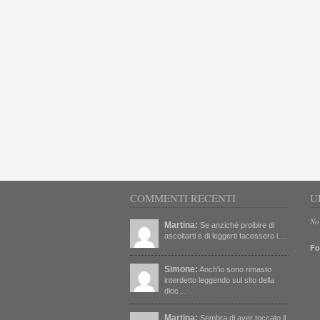
COMMENTI RECENTI
U
No
Martina:
Se anziché proibire di
ascoltarti e di leggerti facessero i…
Fo
Simone:
Anch'io sono rimasto
interdetto leggendo sul sito della
dioc…
Martina:
Sembra di aver toccato il