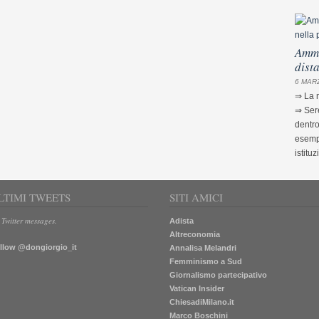
Ammi
dist
6 MARZ
⇒ La m
⇒ Sere
dentro
esempi
istituz
LTIMI TWEETS
SITI AMICI
 Twitter messages.
Adista
Altreconomia
llow @dongiorgio_it
Annalisa Melandri
Femminismo a Sud
Giornalismo partecipativo
Vatican Insider
ChiesadiMilano.it
Marco Boschini