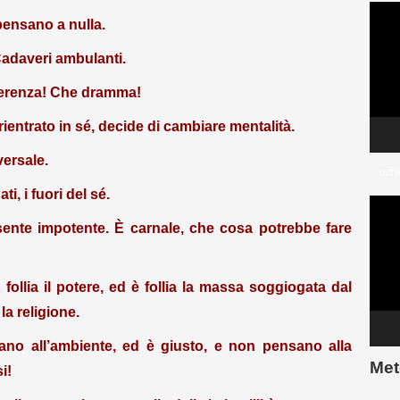
Video
pensano a nulla.
Player
Cadaveri ambulanti.
ferenza! Che dramma!
 rientrato in sé, decide di cambiare mentalità.
versale.
ULTI
ti, i fuori del sé.
Video
Player
 sente impotente. È carnale, che cosa potrebbe fare
È follia il potere, ed è follia la massa soggiogata dal
 la religione.
ano all’ambiente, ed è giusto, e non pensano alla
Met
i!