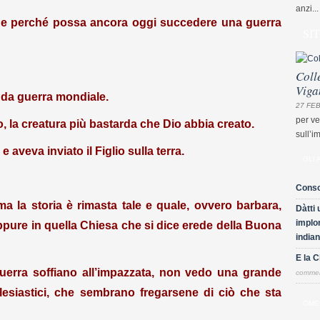
anzi...
, e perché possa ancora oggi succedere una guerra
SI
Coll
Viga
nda guerra mondiale.
27 FEB
per ve
mo, la creatura più bastarda che Dio abbia creato.
sull’i
 aveva inviato il Figlio sulla terra.
GLI 
Conso
 ma la storia è rimasta tale e quale, ovvero barbara,
Dàtti 
implor
ppure in quella Chiesa che si dice erede della Buona
indian
E la 
i guerra soffiano all’impazzata, non vedo una grande
comme
lesiastici, che sembrano fregarsene di ciò che sta
OME