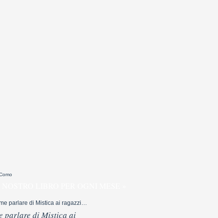
 Como
 NOSTRO LIBRO PER OGNI MESE »
 parlare di Mistica ai