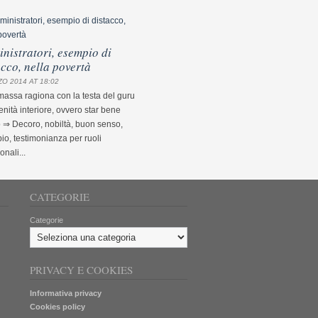
nistratori, esempio di
acco, nella povertà
O 2014 AT 18:02
assa ragiona con la testa del guru
nità interiore, ovvero star bene
 ⇒ Decoro, nobiltà, buon senso,
o, testimonianza per ruoli
ionali...
CATEGORIE
Categorie
PRIVACY E COOKIES
Informativa privacy
Cookies policy