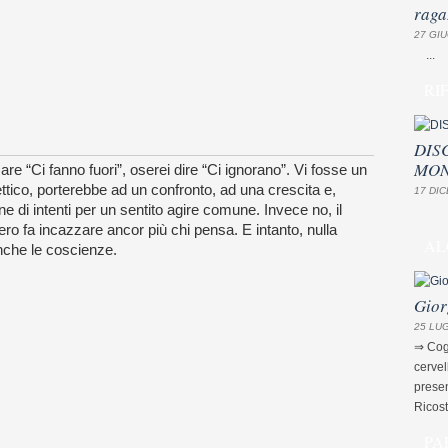
raga
27 GIU
...
RI
DIS
MON
re “Ci fanno fuori”, oserei dire “Ci ignorano”. Vi fosse un
ttico, porterebbe ad un confronto, ad una crescita e,
17 DIC
e di intenti per un sentito agire comune. Invece no, il
nsiero fa incazzare ancor più chi pensa. E intanto, nulla
AL
anche le coscienze.
Gior
25 LUG
⇒ Cogn
cervel
presen
Ricost
PA