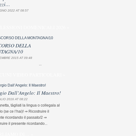
zzi…
GNO 2022 AT 08:57
FLESSIONI DOMENICALI 2026 »
CORSO DELLA
TAGNA/10
EMBRE 2015 AT 09:48
...
CUNI VIDEO PARTICOLARI »
gio Dall’Angelo: Il Maestro!
LIO 2016 AT 08:22
etta, tàgliati la lingua o collegala al
lo (se ce l’hai)! ⇒ Ricostruire il
te ricordando il passato/2 ⇒
ruire il presente ricordando...
RLIAMO DI… »