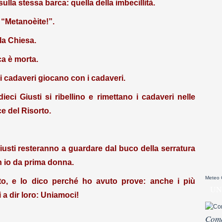
ulla stessa barca: quella della imbecillità.
: “Metanoèite!”.
la Chiesa.
ca è morta.
i cadaveri giocano con i cadaveri.
ci Giusti si ribellino e rimettano i cadaveri nelle
e del Risorto.
iusti resteranno a guardare dal buco della serratura
n io da prima donna.
Meteo
to, e lo dico perché ho avuto prove: anche i più
UN
 a dir loro: Uniamoci!
Come