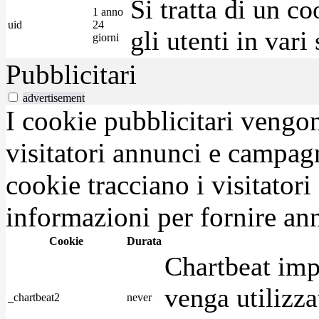
Si tratta di un c
1 anno
uid
24
gli utenti in var
giorni
Pubblicitari
advertisement
I cookie pubblicitari vengono
visitatori annunci e campag
cookie tracciano i visitatori
informazioni per fornire ann
Cookie
Durata
Chartbeat imp
venga utilizza
_chartbeat2
never