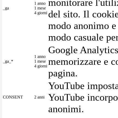
monitorare l'utili
1 anno
_ga
1 mese
del sito. Il cook
4 giorni
modo anonimo e 
modo casuale per 
Google Analytics
1 anno
memorizzare e con
_ga_*
1 mese
4 giorni
pagina.
YouTube imposta 
YouTube incorpora
CONSENT
2 anni
anonimi.