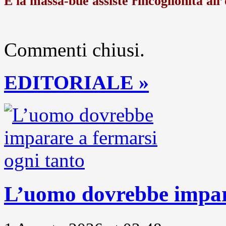
E la massa-bue assiste rincoglionita all
Commenti chiusi.
EDITORIALE »
L’uomo dovrebbe impara