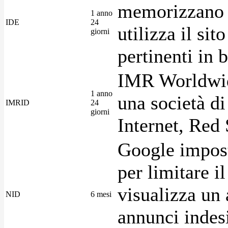
memorizzano i
1 anno
IDE
24
utilizza il si
giorni
pertinenti in b
IMR Worldwid
1 anno
una società di
IMRID
24
giorni
Internet, Red 
Google imposta
per limitare i
visualizza un 
NID
6 mesi
annunci indesi