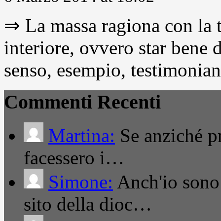
⇒ La massa ragiona con la t
interiore, ovvero star bene
senso, esempio, testimonianza
Commenti Recenti
Martina:
Se anziché pro
facessero i…
Simone:
Anch'io sono 
sito della dioc…