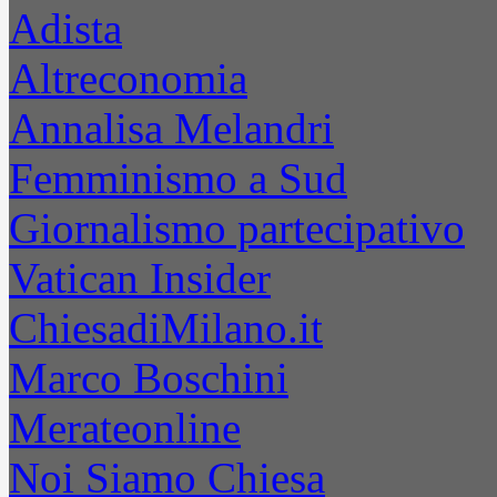
Adista
Altreconomia
Annalisa Melandri
Femminismo a Sud
Giornalismo partecipativo
Vatican Insider
ChiesadiMilano.it
Marco Boschini
Merateonline
Noi Siamo Chiesa