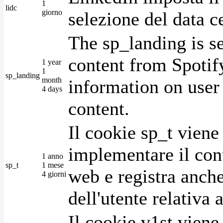
1
lidc
giorno
selezione del data c
The sp_landing is s
content from Spotify
1 year
1
sp_landing
month
information on user 
4 days
content.
Il cookie sp_t viene
implementare il cont
1 anno
sp_t
1 mese
web e registra anche
4 giorni
dell'utente relativa 
Il cookie v1st vien