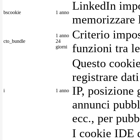
LinkedIn impo
bscookie
1 anno
memorizzare l
Criterio impos
1 anno
cto_bundle
24
funzioni tra l
giorni
Questo cookie
registrare dat
IP, posizione 
i
1 anno
annunci pubblic
ecc., per pubb
I cookie IDE 