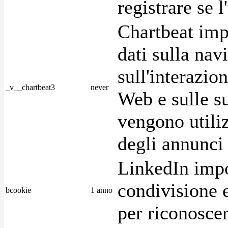
registrare se l
Chartbeat imp
dati sulla nav
sull'interazio
_v__chartbeat3
never
Web e sulle su
vengono utiliz
degli annunci p
LinkedIn impo
condivisione e
bcookie
1 anno
per riconoscer