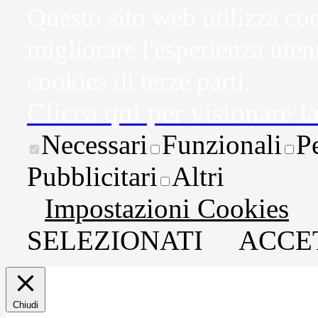
Questo sito web utilizza coo
migliorare l'esperienza uten
cookies di terze parti.
Clicca qui per visionare l
Necessari
Funzionali
P
Pubblicitari
Altri
Impostazioni Cookies
SELEZIONATI
ACCET
Chiudi