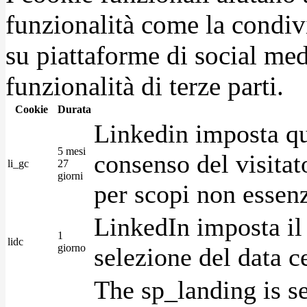
funzionalità come la condiv
su piattaforme di social medi
funzionalità di terze parti.
Cookie
Durata
Linkedin imposta qu
5 mesi
consenso del visitat
li_gc
27
giorni
per scopi non essenz
LinkedIn imposta il 
1
lidc
giorno
selezione del data c
The sp_landing is s