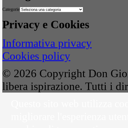
Categorie
Privacy e Cookies
Informativa privacy
Cookies policy
© 2026 Copyright Don Gior
libera ispirazione. Tutti i dir
Questo sito web utilizza coo
migliorare l'esperienza uten