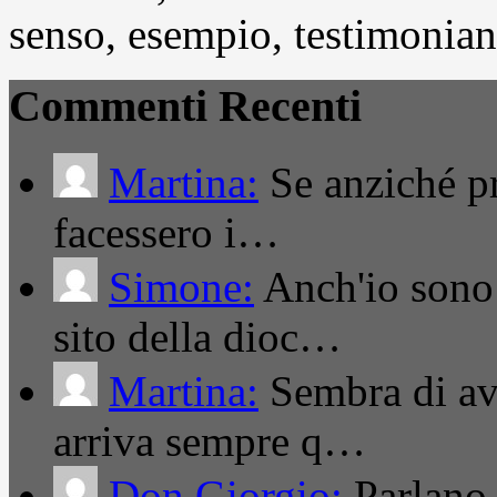
senso, esempio, testimonianza
Commenti Recenti
Martina:
Se anziché pro
facessero i…
Simone:
Anch'io sono 
sito della dioc…
Martina:
Sembra di ave
arriva sempre q…
Don Giorgio:
Parlano