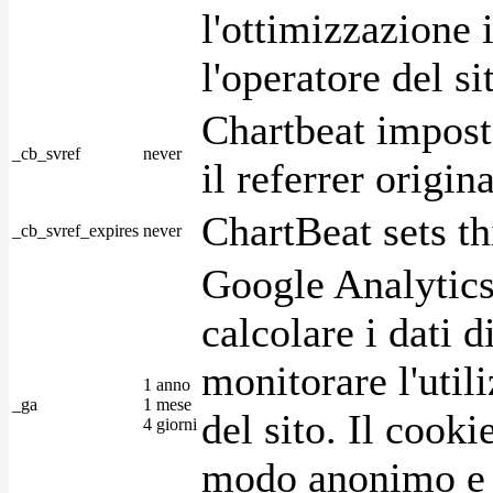
l'ottimizzazione i
l'operatore del s
Chartbeat impost
_cb_svref
never
il referrer origin
ChartBeat sets th
_cb_svref_expires
never
Google Analytics
calcolare i dati d
monitorare l'utili
1 anno
_ga
1 mese
del sito. Il cook
4 giorni
modo anonimo e 