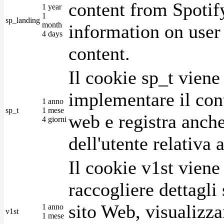
content from Spotify
1 year
1
sp_landing
month
information on user 
4 days
content.
Il cookie sp_t viene
implementare il cont
1 anno
sp_t
1 mese
web e registra anche
4 giorni
dell'utente relativa 
Il cookie v1st vien
raccogliere dettagli 
sito Web, visualizza
1 anno
v1st
1 mese