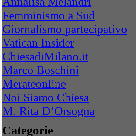
Annalisa Melandri
Femminismo a Sud
Giornalismo partecipativo
Vatican Insider
ChiesadiMilano.it
Marco Boschini
Merateonline
Noi Siamo Chiesa
M. Rita D’Orsogna
Categorie