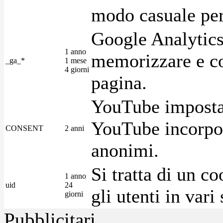
modo casuale per 
Google Analytics
1 anno
memorizzare e con
_ga_*
1 mese
4 giorni
pagina.
YouTube imposta 
YouTube incorpora
CONSENT
2 anni
anonimi.
Si tratta di un c
1 anno
uid
24
gli utenti in var
giorni
Pubblicitari